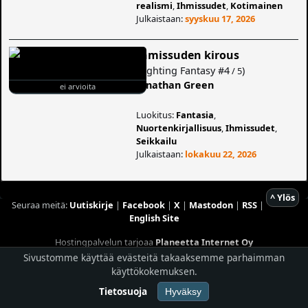
realismi
,
Ihmissudet
,
Kotimainen
Julkaistaan:
syyskuu 17, 2026
Ihmissuden kirous
(
Fighting Fantasy
#4
)
/ 5
Jonathan Green
ei arvioita
Luokitus:
Fantasia
,
Nuortenkirjallisuus
,
Ihmissudet
,
Seikkailu
Julkaistaan:
lokakuu 22, 2026
^ Ylös
Seuraa meitä:
Uutiskirje
|
Facebook
|
X
|
Mastodon
|
RSS
|
English Site
Hostingpalvelun tarjoaa
Planeetta Internet Oy
© 1996 - 2026 Risingshadow. Kaikki oikeudet pidätetään.
Sivustomme käyttää evästeitä takaaksemme parhaimman
käyttökokemuksen.
Tietosuoja
Hyväksy