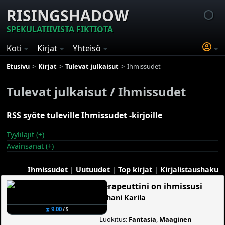
RISINGSHADOW
SPEKULATIIVISTA FIKTIOTA
Koti
Kirjat
Yhteisö
Etusivu
Kirjat
Tulevat julkaisut
Ihmissudet
Tulevat julkaisut / Ihmissudet
RSS syöte tuleville Ihmissudet -kirjoille
Tyylilajit (+)
Avainsanat (+)
Ihmissudet
|
Uutuudet
|
Top kirjat
|
Kirjalistaushaku
Terapeuttini on ihmissusi
Juhani Karila
⧗ 9.00
/ 5
Luokitus:
Fantasia
,
Maaginen