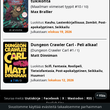
tukikohta
(
Maailman viimeiset tyypit
#10
)
/ 10
Max Brallier
Luokitus:
Kauhu
,
Lastenkirjallisuus
,
Zombit
,
Post-
apokalyptinen
,
Seikkailu
ei arvioita
Julkaistaan:
elokuu 19, 2026
Dungeon Crawler Carl - Peli alkaa!
(
Dungeon Crawler Carl
#1
)
/ 1
Matt Dinniman
Luokitus:
Scifi
,
Fantasia
,
Roolipeli
,
Tieteisfantasia
,
Post-apokalyptinen
,
Seikkailu
,
Huumori
Julkaistaan:
lokakuu 12, 2026
⧗ 7.66
/ 3
^ Ylös
Seuraa meitä:
Uutiskirje
|
Facebook
|
X
|
Mastodon
|
RSS
|
English Site
Sivustomme käyttää evästeitä takaaksemme parhaimman