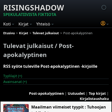
RISINGSHADOW
SPEKULATIIVISTA FIKTIOTA
Koti
Kirjat
Yhteisö
Etusivu
Kirjat
Tulevat julkaisut
Post-apokalyptinen
Tulevat julkaisut / Post-
apokalyptinen
RSS syöte tuleville Post-apokalyptinen -kirjoille
Tyylilajit (+)
Avainsanat (+)
Post-apokalyptinen
|
Uutuudet
|
Top kirjat
|
Kirjalistaushaku
Maailman viimeiset tyypit : Tuhoojan