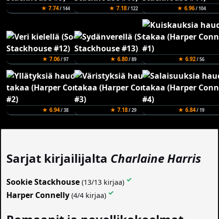
★ 7.74
★ 7.18
★ 6.96
/ 144
/ 122
/ 104
★ 7.06
★ 6.80
★ 6.92
/ 97
/ 89
/ 56
★ 6.94
★ 7.18
★ 6.84
/ 38
/ 29
/ 19
Sarjat kirjailijalta
Charlaine Harris
✓
Sookie Stackhouse
(13/13 kirjaa)
✓
Harper Connelly
(4/4 kirjaa)