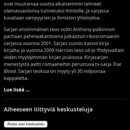
ovat muutamaa vuotta aikaisemmin tehneet
olemassaolonsa tunnetuksi ihmisille, ja sarjassa
kuvataan vampyyrien ja ihmisten yhteiseloa.
Sarjan ensimmäinen teos voitti Anthony-palkinnon
parhaan pehmeäkantisena julkaistun rikosromaanin
sarjassa vuonna 2001. Sarjan suosio kasvoi kirja
kirjalta, ja vuonna 2009 Harrisin teos oli jo Yhdysvaltain
viiden myydyimmän kirjan joukossa. Kirjasarjan
menestystä avitti romaaneihin perustuva tv-sarja
True
Blood
. Sarjan teoksia on myyty yli 30 miljoonaa
kappaletta.
Lue lisää ...
Aiheeseen liittyviä keskusteluja
Aloita uusi keskustelu