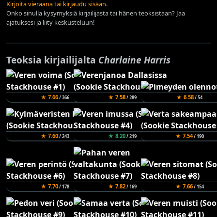
Kirjoita vieraana tai kirjaudu sisään.
Onko sinulla kysymyksiä kirjailijasta tai hänen teoksistaan? Jaa
ajatuksesi ja liity keskusteluun!
Teoksia kirjailijalta
Charlaine Harris
★ 7.66
★ 7.58
★ 6.58
/ 366
/ 289
/ 54
★ 7.60
★ 8.20
★ 7.54
/ 243
/ 219
/ 190
★ 7.70
★ 7.82
★ 7.66
/ 178
/ 169
/ 154