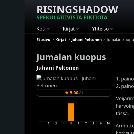
RISINGSHADOW
SPEKULATIIVISTA FIKTIOTA
Koti
Kirjat
Yhteisö
Etusivu
Kirjat
Juhani Peltonen
Jumalan kuopu
Jumalan kuopus
Juhani Peltonen
1. paino
2. paino
★
5.00
/
1
Veijari
1
harvoin
tässä.
1
2
3
4
5
6
7
8
9
10
Armotto
kotival