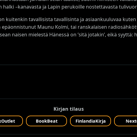
halki –kanavasta ja Lapin perukoille nostettavasta tulivuor
 kuitenkin tavallisista tavallisinta ja asiaankuuluvaa kut
a epäonnistunut Maunu Kolmi, tai ranskalaisen radiosähkö
usean naisen mielestä Hänessä on ’sitä jotakin’, eikä syyttä:
Kirjan tilaus
Outlet
BookBeat
FinlandiaKirja
Next