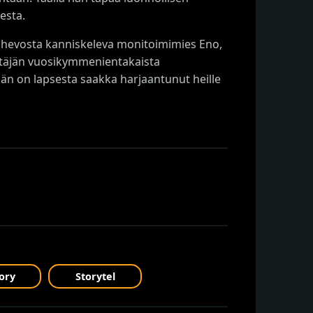
esta.
en hevosta kanniskeleva monitoimimies Eno,
ttäjän vuosikymmenientakaista
 hän on lapsesta saakka harjaantunut heille
ory
Storytel