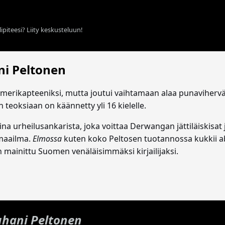
ipiteesi? Liity keskusteluun!
ni Peltonen
merikapteeniksi, mutta joutui vaihtamaan alaa punavihervär
teoksiaan on käännetty yli 16 kielelle.
ina urheilusankarista, joka voittaa Derwangan jättiläiskisat j
 maailma.
Elmossa
kuten koko Peltosen tuotannossa kukkii a
n mainittu Suomen venäläisimmäksi kirjailijaksi.
uhani Peltonen