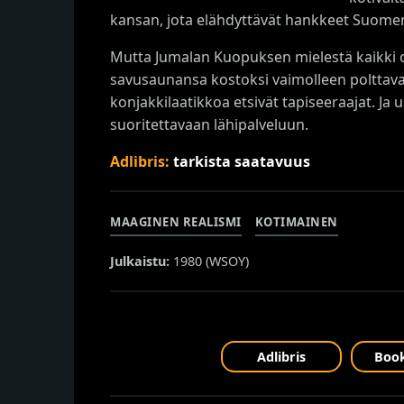
kansan, jota elähdyttävät hankkeet Suomen 
Mutta Jumalan Kuopuksen mielestä kaikki on
savusaunansa kostoksi vaimolleen polttav
konjakkilaatikkoa etsivät tapiseeraajat. Ja 
suoritettavaan lähipalveluun.
Adlibris:
tarkista saatavuus
MAAGINEN REALISMI
KOTIMAINEN
Julkaistu:
1980 (
WSOY
)
Adlibris
Book