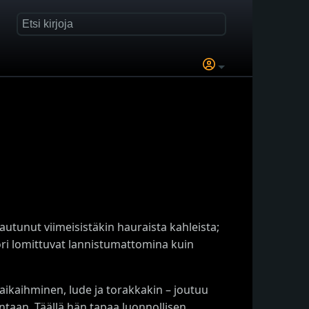
autunut viimeisistäkin hauraista kahleista;
ri lomittuvat lannistumattomina kuin
ikaihminen, lude ja torakkakin – joutuu
taan. Täällä hän tapaa luonnollisen