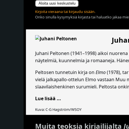
Aloita uusi keskustelu
Kirjoita vieraana tai kirjaudu sisään.
Onko sinulla kysymyksiä kirjasta tai haluatko jakaa miel
Juha
Juhani Peltonen (1941–1998) aikoi nuorena 
näytelmiä, kuunnelmia ja romaaneja. Hänen 
Peltosen tunnetuin kirja on
Elmo
(1978), tar
vielä jalkapallo-ottelun Elmo vastaan Muu
slaavilaishenkinen surumieli. Peltosta onki
Lue lisää ...
Kuva: C-G Hagström/WSOY
Muita teoksia kirjailijalta
J