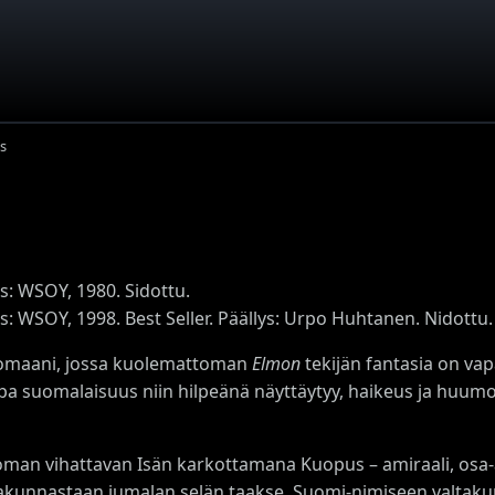
s
s: WSOY, 1980. Sidottu.
s: WSOY, 1998. Best Seller. Päällys: Urpo Huhtanen. Nidottu.
romaani, jossa kuolemattoman
Elmon
tekijän fantasia on vap
pa suomalaisuus niin hilpeänä näyttäytyy, haikeus ja huumo
man vihattavan Isän karkottamana Kuopus – amiraali, osa-a
takunnastaan jumalan selän taakse, Suomi-nimiseen valtakun