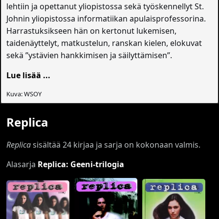
lehtiin ja opettanut yliopistossa sekä työskennellyt St.
Johnin yliopistossa informatiikan apulaisprofessorina.
Harrastuksikseen hän on kertonut lukemisen,
taidenäyttelyt, matkustelun, ranskan kielen, elokuvat
sekä ”ystävien hankkimisen ja säilyttämisen”.
Lue lisää ...
Kuva: WSOY
Replica
Replica
sisältää 24 kirjaa ja sarja on kokonaan valmis.
Alasarja
Replica: Geeni-trilogia