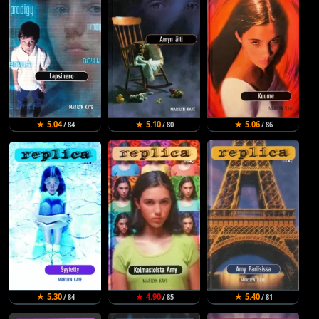
★ 5.04
★ 5.10
★ 5.06
/ 84
/ 80
/ 86
★ 5.30
★ 4.90
★ 5.40
/ 84
/ 85
/ 81