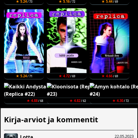
★ 5.24
★ 5.16
★ 5.44
/ 73
/ 72
/ 69
★ 5.24
★ 4.72
★ 4.66
/ 71
/ 69
/ 69
★ 4.88
★ 4.82
★ 4.30
/ 68
/ 62
/ 72
Kirja-arviot ja kommentit
22.05.2023
Lotta