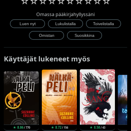
☆
☆
☆
☆
☆
☆
☆
☆
☆
☆
Omassa pääkirjahyllyssäni
Käyttäjät lukeneet myös
★ 8.86
★ 8.72
★ 8.58
★ 
/ 770
/ 156
/ 43