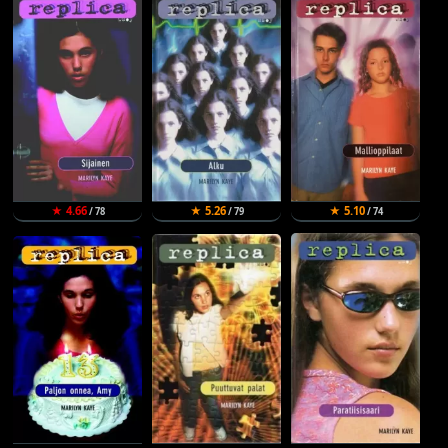
★ 4.66
★ 5.26
★ 5.10
/ 78
/ 79
/ 74