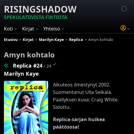
RISINGSHADOW
SPEKULATIIVISTA FIKTIOTA
Koti
Kirjat
Yhteisö
Etusivu
Kirjat
Marilyn Kaye
Replica
Amyn kohtalo
Amyn kohtalo
✓
Replica #24
/ 24
Marilyn Kaye
Alkuteos ilmestynyt 2002.
Suomentanut Ulla Selkälä.
Päällyksen kuva: Craig White.
Sidottu.
Replica-sarjan huikea
päätösosa!