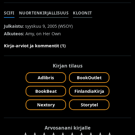
SCIFI
NUORTENKIRJALLISUUS
KLOONIT
Julkaistu:
syyskuu 9, 2005 (
WSOY
)
Alkuteos:
Amy, on Her Own
Kirja-arviot ja kommentit (1)
Kirjan tilaus
Adlibris
BookOutlet
BookBeat
FinlandiaKirja
Nextory
Storytel
Arvosanani kirjalle