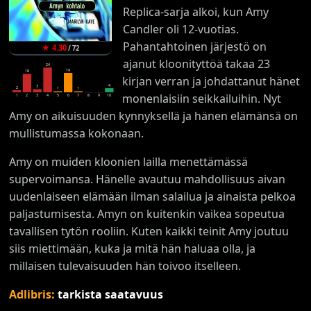
Replica-sarja alkoi, kun Amy
Candler oli 12-vuotias.
Pahantahtoinen järjestö on
★
4.30
/
72
ajanut kloonityttöä takaa 23
24
19
18
kirjan verran ja johdattanut hänet
4
3
2
1
1
monenlaisiin seikkailuihin. Nyt
1
2
3
4
5
6
7
8
9
10
Amy on aikuisuuden kynnyksellä ja hänen elämänsä on
mullistumassa kokonaan.
Amy on muiden kloonien lailla menettämässä
supervoimansa. Hänelle avautuu mahdollisuus aivan
uudenlaiseen elämään ilman salailua ja ainaista pelkoa
paljastumisesta. Amyn on kuitenkin vaikea sopeutua
tavallisen tytön rooliin. Kuten kaikki teinit Amy joutuu
siis miettimään, kuka ja mitä hän haluaa olla, ja
millaisen tulevaisuuden hän toivoo itselleen.
Adlibris:
tarkista saatavuus