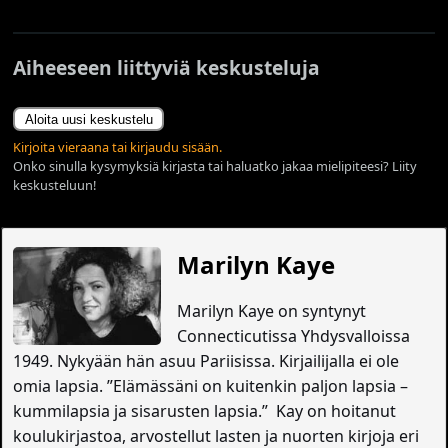
Aiheeseen liittyviä keskusteluja
Aloita uusi keskustelu
Kirjoita vieraana tai kirjaudu sisään.
Onko sinulla kysymyksiä kirjasta tai haluatko jakaa mielipiteesi? Liity
keskusteluun!
Marilyn Kaye
Marilyn Kaye on syntynyt
Connecticutissa Yhdysvalloissa
1949. Nykyään hän asuu Pariisissa. Kirjailijalla ei ole
omia lapsia. ”Elämässäni on kuitenkin paljon lapsia –
kummilapsia ja sisarusten lapsia.” Kay on hoitanut
koulukirjastoa, arvostellut lasten ja nuorten kirjoja eri