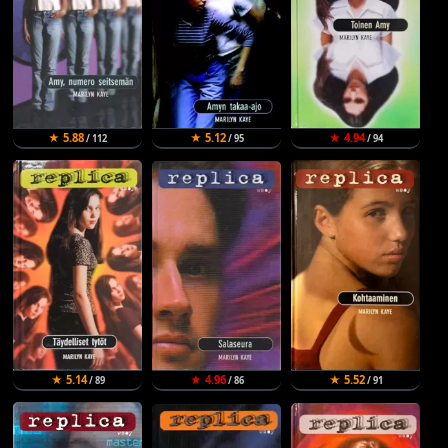
★ 5.88
★ 5.12
★ 4.94
/ 112
/ 95
/ 94
★ 5.14
★ 4.96
★ 5.52
/ 89
/ 86
/ 91