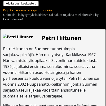
Aloita uusi keskustelu
Kirjoita vieraana tai kirjaudu sisään.
Onko sinulla kysymyksiä kirjasta tai haluatko jakaa mielipiteesi? Liity
keskusteluun!
Petri Hiltunen
Petri Hiltunen on Suomen tunnetuimpia
sarjakuvapiirtäjiä. Hän on syntynyt Karkkilassa 1967.
Hän valmistui ylioppilaaksi Savonlinnan taidelukiosta
1986 ja julkaisi ensimmäisen albuminsa seuraavana
vuonna. Hiltunen asuu Helsingissä ja hänen
perheeseensä kuuluu vaimo ja tytär. Petri Hiltunen sai
vuonna 2002 Puupäähattu-palkinnon, jonka Suomen
sarjakuvaseura jakaa vuosittain ansioituneelle
suomalaiselle sarjakuvapiirtäjälle.
Hiltusen luomuksia ovat muun muassa Väinämöinen-