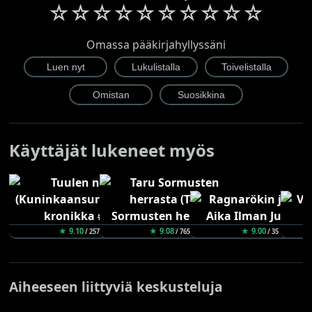
☆
☆
☆
☆
☆
☆
☆
☆
☆
☆
Omassa pääkirjahyllyssäni
Käyttäjät lukeneet myös
★ 9.10
★ 9.08
★ 9.00
/ 257
/ 765
/ 35
Aiheeseen liittyviä keskusteluja