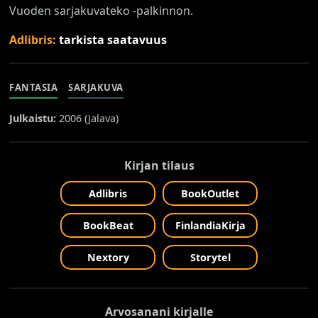
Vuoden sarjakuvateko -palkinnon.
Adlibris:
tarkista saatavuus
FANTASIA
SARJAKUVA
Julkaistu:
2006 (
Jalava
)
Kirjan tilaus
Adlibris
BookOutlet
BookBeat
FinlandiaKirja
Nextory
Storytel
Arvosanani kirjalle