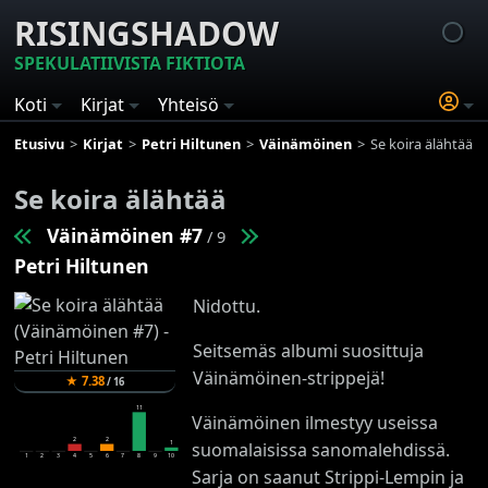
RISINGSHADOW
SPEKULATIIVISTA FIKTIOTA
Koti
Kirjat
Yhteisö
Etusivu
Kirjat
Petri Hiltunen
Väinämöinen
Se koira älähtää
Se koira älähtää
Väinämöinen #7
/ 9
Petri Hiltunen
Nidottu.
Seitsemäs albumi suosittuja
Väinämöinen-strippejä!
★
7.38
/
16
11
Väinämöinen ilmestyy useissa
2
2
suomalaisissa sanomalehdissä.
1
1
2
3
4
5
6
7
8
9
10
Sarja on saanut Strippi-Lempin ja