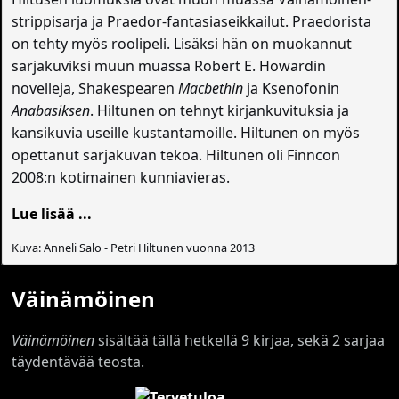
strippisarja ja Praedor-fantasiaseikkailut. Praedorista
on tehty myös roolipeli. Lisäksi hän on muokannut
sarjakuviksi muun muassa Robert E. Howardin
novelleja, Shakespearen
Macbethin
ja Ksenofonin
Anabasiksen
. Hiltunen on tehnyt kirjankuvituksia ja
kansikuvia useille kustantamoille. Hiltunen on myös
opettanut sarjakuvan tekoa. Hiltunen oli Finncon
2008:n kotimainen kunniavieras.
Lue lisää ...
Kuva: Anneli Salo - Petri Hiltunen vuonna 2013
Väinämöinen
Väinämöinen
sisältää tällä hetkellä 9 kirjaa, sekä 2 sarjaa
täydentävää teosta.