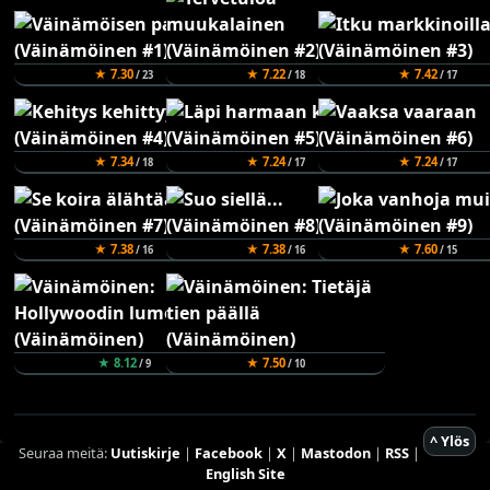
★ 7.30
★ 7.22
★ 7.42
/ 23
/ 18
/ 17
★ 7.34
★ 7.24
★ 7.24
/ 18
/ 17
/ 17
★ 7.38
★ 7.38
★ 7.60
/ 16
/ 16
/ 15
★ 8.12
★ 7.50
/ 9
/ 10
^ Ylös
Seuraa meitä:
Uutiskirje
|
Facebook
|
X
|
Mastodon
|
RSS
|
English Site