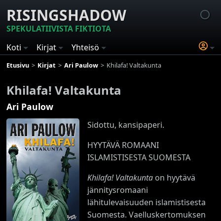
RISINGSHADOW
SPEKULATIIVISTA FIKTIOTA
Koti
Kirjat
Yhteisö
Etusivu
Kirjat
Ari Paulow
Khilafa! Valtakunta
Khilafa! Valtakunta
Ari Paulow
Sidottu, kansipaperi.
HYYTÄVÄ ROMAANI
ISLAMISTISESTA SUOMESTA
Khilafa! Valtakunta
on hyytävä
jännitysromaani
lähitulevaisuuden islamistisesta
Suomesta. Vaelluskertomuksen