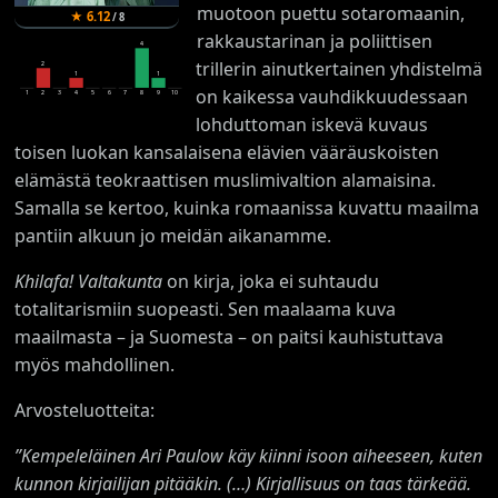
muotoon puettu sotaromaanin,
★
6.12
/
8
rakkaustarinan ja poliittisen
4
trillerin ainutkertainen yhdistelmä
2
1
1
on kaikessa vauhdikkuudessaan
1
2
3
4
5
6
7
8
9
10
lohduttoman iskevä kuvaus
toisen luokan kansalaisena elävien vääräuskoisten
elämästä teokraattisen muslimivaltion alamaisina.
Samalla se kertoo, kuinka romaanissa kuvattu maailma
pantiin alkuun jo meidän aikanamme.
Khilafa! Valtakunta
on kirja, joka ei suhtaudu
totalitarismiin suopeasti. Sen maalaama kuva
maailmasta – ja Suomesta – on paitsi kauhistuttava
myös mahdollinen.
Arvosteluotteita:
”Kempeleläinen Ari Paulow käy kiinni isoon aiheeseen, kuten
kunnon kirjailijan pitääkin. (…) Kirjallisuus on taas tärkeää.