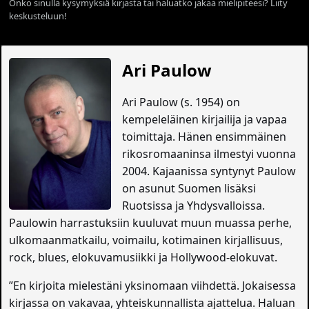
Onko sinulla kysymyksiä kirjasta tai haluatko jakaa mielipiteesi? Liity
keskusteluun!
Ari Paulow
Ari Paulow (s. 1954) on
kempeleläinen kirjailija ja vapaa
toimittaja. Hänen ensimmäinen
rikosromaaninsa ilmestyi vuonna
2004. Kajaanissa syntynyt Paulow
on asunut Suomen lisäksi
Ruotsissa ja Yhdysvalloissa.
Paulowin harrastuksiin kuuluvat muun muassa perhe,
ulkomaanmatkailu, voimailu, kotimainen kirjallisuus,
rock, blues, elokuvamusiikki ja Hollywood-elokuvat.
”En kirjoita mielestäni yksinomaan viihdettä. Jokaisessa
kirjassa on vakavaa, yhteiskunnallista ajattelua. Haluan