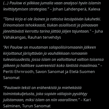
(…) Paulow ei pilkkaa jumalia vaan analysoi hyvin islamin
levittäytymisen strategiaa.”
– Johan Lahdenperä, Kaleva
"
Tämä kirja ei ole iloinen ja rattoisa kesäpäivän lukuhetki.
Erinomaisen tehokkaasti, tiukan asiallisesti ja piinaavan
jännittävästi kerrottu tarina jättää jäljen tajuntaan.
"
– Juha
Vähäkangas, Rauhan tervehdys
”Ari Paulow on muutaman salapoliisiromaanin jälkeen
kirjoittanut järisyttävän ja vauhdikkaan romaanin
tulevaisuudesta, jossa islam on valloittanut valtion toisensa
jälkeen ja hallitsee suvereenisti koko läntistä maailmaa.”
–
Pertti Ehrnrooth, Savon Sanomat ja Etelä-Suomen
Sanomat
”Paulowin teksti on erähenkistä ja miehekästä
toimintakuljetusta, joka sopivin väliajoin pysähtyy
julistamaan, miksi islam on niin vaarallinen.”
– Kari
Salminen, Turun Sanomat