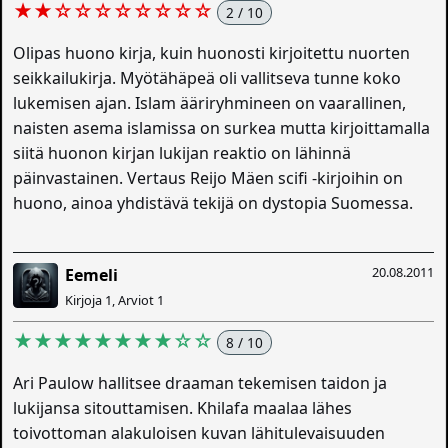
★★☆☆☆☆☆☆☆☆
2 / 10
Olipas huono kirja, kuin huonosti kirjoitettu nuorten
seikkailukirja. Myötähäpeä oli vallitseva tunne koko
lukemisen ajan. Islam ääriryhmineen on vaarallinen,
naisten asema islamissa on surkea mutta kirjoittamalla
siitä huonon kirjan lukijan reaktio on lähinnä
päinvastainen. Vertaus Reijo Mäen scifi -kirjoihin on
huono, ainoa yhdistävä tekijä on dystopia Suomessa.
20.08.2011
Eemeli
Kirjoja 1, Arviot 1
★★★★★★★★☆☆
8 / 10
Ari Paulow hallitsee draaman tekemisen taidon ja
lukijansa sitouttamisen. Khilafa maalaa lähes
toivottoman alakuloisen kuvan lähitulevaisuuden