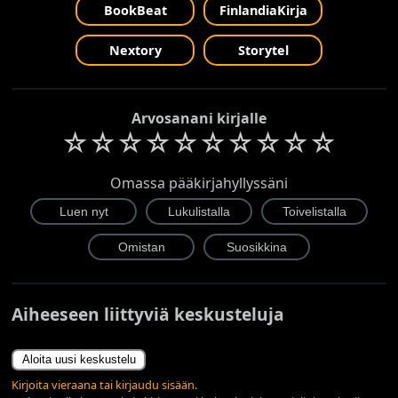
BookBeat
FinlandiaKirja
Nextory
Storytel
Arvosanani kirjalle
☆
☆
☆
☆
☆
☆
☆
☆
☆
☆
Omassa pääkirjahyllyssäni
Aiheeseen liittyviä keskusteluja
Aloita uusi keskustelu
Kirjoita vieraana tai kirjaudu sisään.