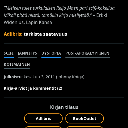
”Mieleen tulee turkulaisen Reijo Mäen pari scifi-kokeilua.
Mikäli pitää niistä, tämäkin kirja miellyttää.”
– Erkki
Widenius, Lapin Kansa
Adlibris:
tarkista saatavuus
SCIFI
JÄNNITYS
DYSTOPIA
POST-APOKALYPTINEN
KOTIMAINEN
Julkaistu:
kesäkuu 3, 2011 (
Johnny Kniga
)
Kirja-arviot ja kommentit (2)
Kirjan tilaus
Adlibris
BookOutlet