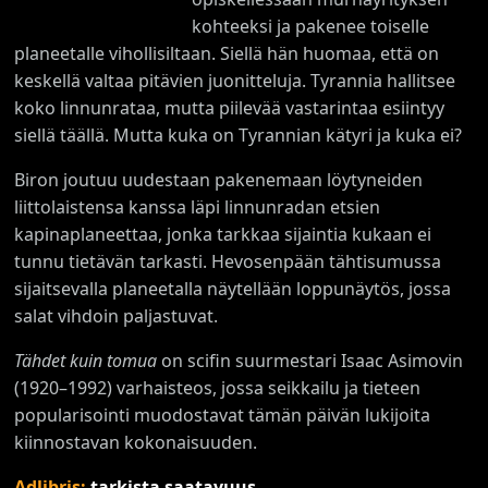
kohteeksi ja pakenee toiselle
planeetalle vihollisiltaan. Siellä hän huomaa, että on
keskellä valtaa pitävien juonitteluja. Tyrannia hallitsee
koko linnunrataa, mutta piilevää vastarintaa esiintyy
siellä täällä. Mutta kuka on Tyrannian kätyri ja kuka ei?
Biron joutuu uudestaan pakenemaan löytyneiden
liittolaistensa kanssa läpi linnunradan etsien
kapinaplaneettaa, jonka tarkkaa sijaintia kukaan ei
tunnu tietävän tarkasti. Hevosenpään tähtisumussa
sijaitsevalla planeetalla näytellään loppunäytös, jossa
salat vihdoin paljastuvat.
Tähdet kuin tomua
on scifin suurmestari Isaac Asimovin
(1920–1992) varhaisteos, jossa seikkailu ja tieteen
popularisointi muodostavat tämän päivän lukijoita
kiinnostavan kokonaisuuden.
Adlibris:
tarkista saatavuus