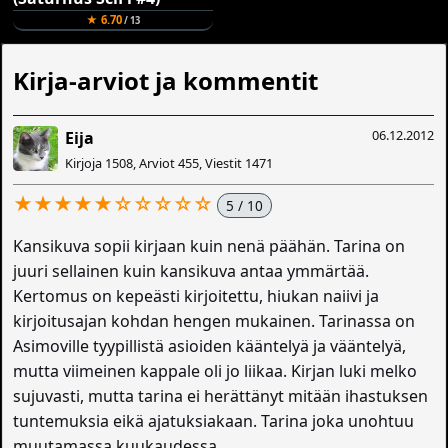
★ 6.70
/ 13
Kirja-arviot ja kommentit
06.12.2012
Eija
Kirjoja 1508, Arviot 455, Viestit 1471
★★★★★☆☆☆☆☆
5 / 10
Kansikuva sopii kirjaan kuin nenä päähän. Tarina on
juuri sellainen kuin kansikuva antaa ymmärtää.
Kertomus on kepeästi kirjoitettu, hiukan naiivi ja
kirjoitusajan kohdan hengen mukainen. Tarinassa on
Asimoville tyypillistä asioiden kääntelyä ja vääntelyä,
mutta viimeinen kappale oli jo liikaa. Kirjan luki melko
sujuvasti, mutta tarina ei herättänyt mitään ihastuksen
tuntemuksia eikä ajatuksiakaan. Tarina joka unohtuu
muutamassa kuukaudessa.