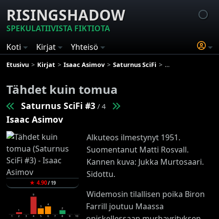
RISINGSHADOW
SPEKULATIIVISTA FIKTIOTA
Koti
Kirjat
Yhteisö
Etusivu
Kirjat
Isaac Asimov
Saturnus SciFi
Tähdet kuin tomu
Tähdet kuin tomua
Saturnus SciFi #3
/ 4
Isaac Asimov
Alkuteos ilmestynyt 1951.
Suomentanut Matti Rosvall.
Kannen kuva: Jukka Murtosaari.
Sidottu.
★
4.90
/
19
Widemosin tilallisen poika Biron
9
Farrill joutuu Maassa
4
3
2
1
opiskellessaan murhayrityksen
1
2
3
4
5
6
7
8
9
10