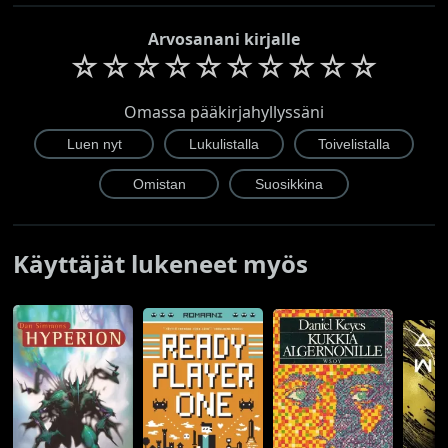
Arvosanani kirjalle
☆
☆
☆
☆
☆
☆
☆
☆
☆
☆
Omassa pääkirjahyllyssäni
Käyttäjät lukeneet myös