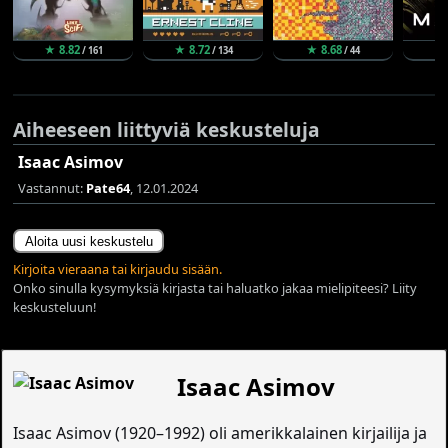
★ 8.82
★ 8.72
★ 8.68
★
/ 161
/ 134
/ 44
Aiheeseen liittyviä keskusteluja
Isaac Asimov
Vastannut:
Pate64
, 12.01.2024
Aloita uusi keskustelu
Kirjoita vieraana tai kirjaudu sisään.
Onko sinulla kysymyksiä kirjasta tai haluatko jakaa mielipiteesi? Liity
keskusteluun!
Isaac Asimov
Isaac Asimov (1920–1992) oli amerikkalainen kirjailija ja