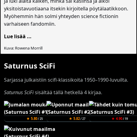
ja luki alalta kaiken, minkä sai käsiinsä ja alkoi
yksitoistavuotiaana itsekin kirjoitella pöytälaatikkoon.
Myöhemmin hän solmi yhteyden science fictionin
varhaiseen fandomiin.
Lue lisää ...
Kuva: Rowena Morrill
Saturnus SciFi
Sarjassa julkaistiin scifi-klassikoita 1950–1990-luvuilta.
Saturnus SciFi
sisältää tällä hetkellä 4 kirjaa.
★ 5.80
★ 5.82
★ 4.90
/ 25
/ 27
/ 19