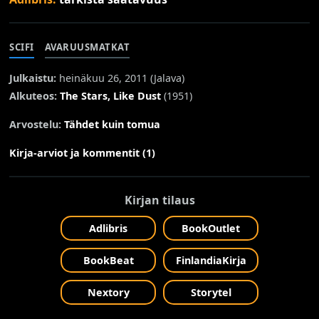
SCIFI
AVARUUSMATKAT
Julkaistu:
heinäkuu 26, 2011 (
Jalava
)
Alkuteos:
The Stars, Like Dust
(1951)
Arvostelu:
Tähdet kuin tomua
Kirja-arviot ja kommentit (1)
Kirjan tilaus
Adlibris
BookOutlet
BookBeat
FinlandiaKirja
Nextory
Storytel