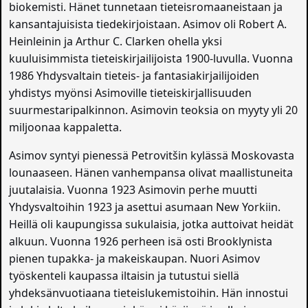
biokemisti. Hänet tunnetaan tieteisromaaneistaan ja
kansantajuisista tiedekirjoistaan. Asimov oli Robert A.
Heinleinin ja Arthur C. Clarken ohella yksi
kuuluisimmista tieteiskirjailijoista 1900-luvulla. Vuonna
1986 Yhdysvaltain tieteis- ja fantasiakirjailijoiden
yhdistys myönsi Asimoville tieteiskirjallisuuden
suurmestaripalkinnon. Asimovin teoksia on myyty yli 20
miljoonaa kappaletta.
Asimov syntyi pienessä Petrovitšin kylässä Moskovasta
lounaaseen. Hänen vanhempansa olivat maallistuneita
juutalaisia. Vuonna 1923 Asimovin perhe muutti
Yhdysvaltoihin 1923 ja asettui asumaan New Yorkiin.
Heillä oli kaupungissa sukulaisia, jotka auttoivat heidät
alkuun. Vuonna 1926 perheen isä osti Brooklynista
pienen tupakka- ja makeiskaupan. Nuori Asimov
työskenteli kaupassa iltaisin ja tutustui siellä
yhdeksänvuotiaana tieteislukemistoihin. Hän innostui