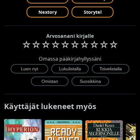
Nextory
Storytel
Arvosanani kirjalle
☆
☆
☆
☆
☆
☆
☆
☆
☆
☆
Omassa pääkirjahyllyssäni
Käyttäjät lukeneet myös