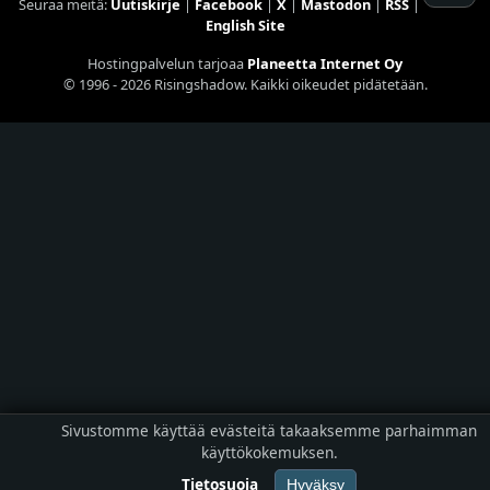
Seuraa meitä:
Uutiskirje
|
Facebook
|
X
|
Mastodon
|
RSS
|
English Site
Hostingpalvelun tarjoaa
Planeetta Internet Oy
© 1996 - 2026 Risingshadow. Kaikki oikeudet pidätetään.
Sivustomme käyttää evästeitä takaaksemme parhaimman
käyttökokemuksen.
Tietosuoja
Hyväksy