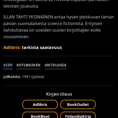
tekstien joukosta.
ILLAN TÄHTI YKSINÄINEN antaa hyvän yleiskuvan tämän
päivän suomalaisesta science fictionista. Erityisen
ilahduttavaa on useiden uusien kirjoittajien esille
nouseminen.
Adlibris:
tarkista saatavuus
SCIFI
KOTIMAINEN
ANTOLOGIA
Julkaistu:
1991 (
Jalava
)
Kirjan tilaus
Adlibris
BookOutlet
BookBeat
FinlandiaKirja