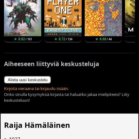
★ 8.82
★ 8.72
★ 8.68
★
/ 161
/ 134
/ 44
Aiheeseen liittyviä keskusteluja
Aloita uusi keskustelu
Kirjoita vieraana tai kirjaudu sisään.
Onko sinulla kysymyksiä kirjasta tai haluatko jakaa mielipiteesi? Liity
keskusteluun!
Raija Hämäläinen