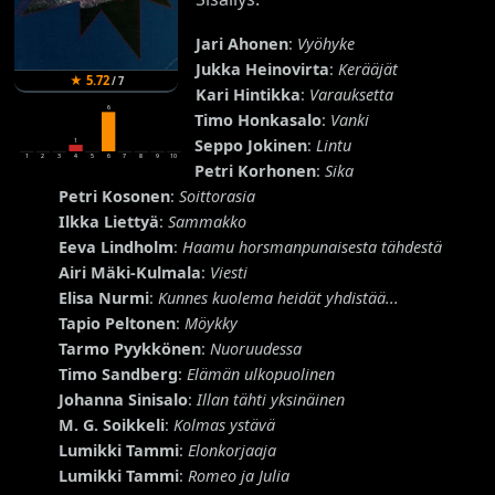
Jari Ahonen
:
Vyöhyke
Jukka Heinovirta
:
Kerääjät
★
5.72
/
7
Kari Hintikka
:
Varauksetta
6
Timo Honkasalo
:
Vanki
Seppo Jokinen
:
Lintu
1
1
2
3
4
5
6
7
8
9
10
Petri Korhonen
:
Sika
Petri Kosonen
:
Soittorasia
Ilkka Liettyä
:
Sammakko
Eeva Lindholm
:
Haamu horsmanpunaisesta tähdestä
Airi Mäki-Kulmala
:
Viesti
Elisa Nurmi
:
Kunnes kuolema heidät yhdistää...
Tapio Peltonen
:
Möykky
Tarmo Pyykkönen
:
Nuoruudessa
Timo Sandberg
:
Elämän ulkopuolinen
Johanna Sinisalo
:
Illan tähti yksinäinen
M. G. Soikkeli
:
Kolmas ystävä
Lumikki Tammi
:
Elonkorjaaja
Lumikki Tammi
:
Romeo ja Julia