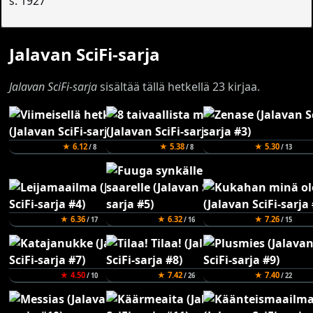
s. 1927
Jalavan SciFi-sarja
Jalavan SciFi-sarja
sisältää tällä hetkellä 23 kirjaa.
★ 6.12
★ 5.38
★ 5.30
/ 8
/ 8
/ 13
★ 6.36
★ 6.32
★ 7.26
/ 17
/ 16
/ 15
★ 4.50
★ 7.42
★ 7.40
/ 10
/ 26
/ 22