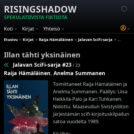
RISINGSHADOW
SPEKULATIIVISTA FIKTIOTA
Koti
Kirjat
Yhteisö
Etusivu
Kirjat
Raija Hämäläinen
Jalavan SciFi-sarja
Illan täh
Illan tähti yksinäinen
Jalavan SciFi-sarja #23
/ 23
Raija Hämäläinen
,
Anelma Summanen
Toimittaneet Raija Hämäläinen ja
Anelma Summanen. Päällys: Liisa
Heikkilä-Palo ja Kari Tuhkanen.
Nidottu. Maaseudun Sivistysliiton
järjestämän scifi-kirjoituskilpailun
satoa vuodelta 1989.
Sisällys: