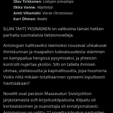
Olav Tirkkonen
:
Lintujen siimastaja
Ilkka Vanne
:
Näyttelijä
Antti Viitamäki
:
Vieras Christonissa
Kari Öhman
:
Raakit
ILLAN TÄHTI YKSINÄINEN on valikoima tämän hetken
parhaita suomalaisia tieteisnovelleja.
Antologian hallitseviksi teemoiksi nousevat uhkakuvat
ihmiskunnan ja maapallon tulevaisuudesta: eläminen
on kamppailua hengissä pysymiseksi, ja yhteisön
kontrolli nujertaa yksilön. Silti on tallella ihmisen
uhmaa, uteliaisuutta ja kapinallisuutta, jopa huumoria.
Voiko niitä mikään totalitaarinen systeemi lopullisesti
hävittääkään?
Novellit ovat peräisin Maaseudun Sivistysliiton
järjestämästä scifi-kirjoituskilpailusta. Kilpailu oli
korkeatasoinen ja osanottajia oli ennätysmäisesti.
Antologiaan on valittu 22 novellia kilpailun parhaiden