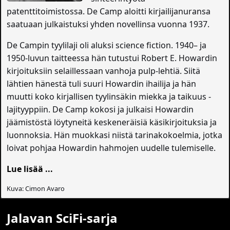
patenttitoimistossa. De Camp aloitti kirjailijanuransa
saatuaan julkaistuksi yhden novellinsa vuonna 1937.
De Campin tyylilaji oli aluksi science fiction. 1940– ja
1950-luvun taitteessa hän tutustui Robert E. Howardin
kirjoituksiin selaillessaan vanhoja pulp-lehtiä. Siitä
lähtien hänestä tuli suuri Howardin ihailija ja hän
muutti koko kirjallisen tyylinsäkin miekka ja taikuus -
lajityyppiin. De Camp kokosi ja julkaisi Howardin
jäämistöstä löytyneitä keskeneräisiä käsikirjoituksia ja
luonnoksia. Hän muokkasi niistä tarinakokoelmia, jotka
loivat pohjaa Howardin hahmojen uudelle tulemiselle.
Lue lisää ...
Kuva: Cimon Avaro
Jalavan SciFi-sarja