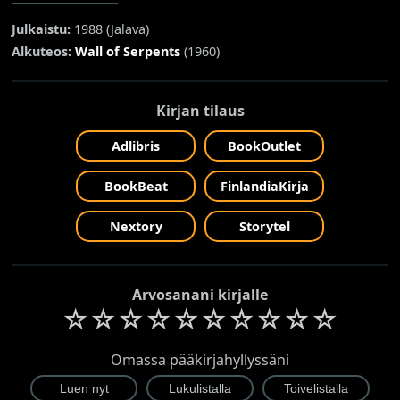
Julkaistu:
1988 (
Jalava
)
Alkuteos:
Wall of Serpents
(1960)
Kirjan tilaus
Adlibris
BookOutlet
BookBeat
FinlandiaKirja
Nextory
Storytel
Arvosanani kirjalle
☆
☆
☆
☆
☆
☆
☆
☆
☆
☆
Omassa pääkirjahyllyssäni