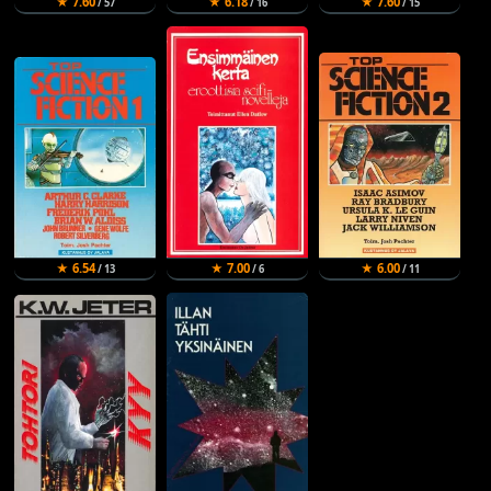
★ 7.60
★ 6.18
★ 7.60
/ 57
/ 16
/ 15
★ 6.54
★ 7.00
★ 6.00
/ 13
/ 6
/ 11