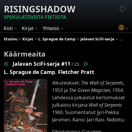
RISINGSHADOW
SPEKULATIIVISTA FIKTIOTA
Koti
Kirjat
Yhteisö
Etusivu
Kirjat
L. Sprague de Camp
Jalavan SciFi-sarja
Käärme
Käärmeaita
Jalavan SciFi-sarja #11
/ 23
L. Sprague de Camp
,
Fletcher Pratt
Alkuteokset:
The Wall of Serpent
s,
1953 ja
The Green Magician
, 1954.
Lehdessä julkaistut kertomukset
julkaistu kirjana
Wall of Serpents
1960. Suomentanut Jyri-Pekka
Järvinen. Kansi: Jari Rasi. Nidottu.
Ohiolaisessa Garaden-