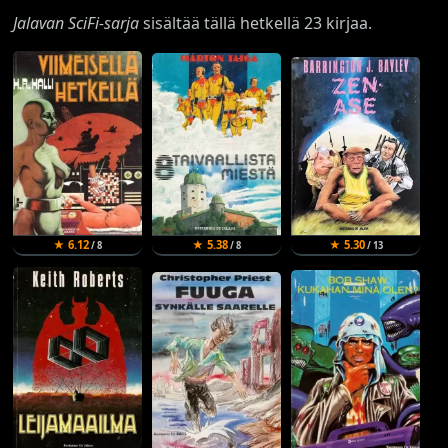
Jalavan SciFi-sarja
sisältää tällä hetkellä 23 kirjaa.
★ 6.12
★ 5.38
★ 5.30
/ 8
/ 8
/ 13