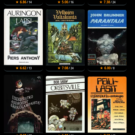
★ 6.86
★ 5.00
★ 7.38
/ 14
/ 16
/ 24
★ 6.62
★ 7.08
★ 6.00
/ 13
/ 24
/ 8