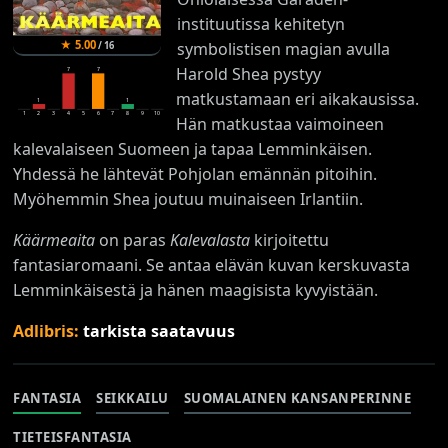
instituutissa kehitetyn
★
5.00
symbolistisen magian avulla
/
16
Harold Shea pystyy
7
7
matkustamaan eri aikakausissa.
1
1
1
2
3
4
5
6
7
8
9
10
Hän matkustaa vaimoineen
kalevalaiseen Suomeen ja tapaa Lemminkäisen.
Yhdessä he lähtevät Pohjolan emännän pitoihin.
Myöhemmin Shea joutuu muinaiseen Irlantiin.
Käärmeaita
on paras
Kalevalasta
kirjoitettu
fantasiaromaani. Se antaa elävän kuvan kerskuvasta
Lemminkäisestä ja hänen maagisista kyvyistään.
Adlibris:
tarkista saatavuus
FANTASIA
SEIKKAILU
SUOMALAINEN KANSANPERINNE
TIETEISFANTASIA