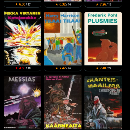
★ 6.36
★ 6.32
★ 7.26
/ 17
/ 16
/ 15
★ 4.50
★ 7.42
★ 7.40
/ 10
/ 26
/ 22