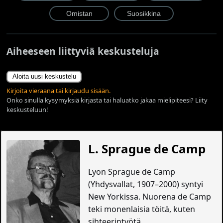
Aiheeseen liittyviä keskusteluja
Aloita uusi keskustelu
Kirjoita vieraana tai kirjaudu sisään.
Onko sinulla kysymyksiä kirjasta tai haluatko jakaa mielipiteesi? Liity
keskusteluun!
L. Sprague de Camp
Lyon Sprague de Camp
(Yhdysvallat, 1907–2000) syntyi
New Yorkissa. Nuorena de Camp
teki monenlaisia töitä, kuten
sihteerintyötä