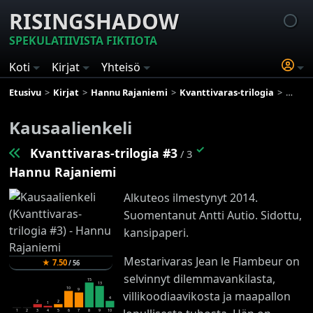
RISINGSHADOW
SPEKULATIIVISTA FIKTIOTA
Koti
Kirjat
Yhteisö
Etusivu
Kirjat
Hannu Rajaniemi
Kvanttivaras-trilogia
Kausaa
Kausaalienkeli
✓
Kvanttivaras-trilogia #3
/ 3
Hannu Rajaniemi
Alkuteos ilmestynyt 2014.
Suomentanut Antti Autio. Sidottu,
kansipaperi.
Mestarivaras Jean le Flambeur on
★
7.50
/
56
selvinnyt dilemmavankilasta,
15
13
10
9
villikoodiaavikosta ja maapallon
4
2
2
1
1
2
3
4
5
6
7
8
9
10