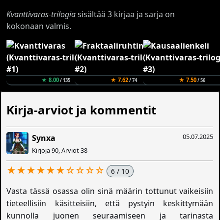
Kvanttivaras-trilogia
sisältää 3 kirjaa ja sarja on
kokonaan valmis.
★ 8.00
★ 7.62
★ 7.50
/ 135
/ 74
/ 56
Kirja-arviot ja kommentit
05.07.2025
Synxa
Kirjoja 90, Arviot 38
★★★★★★☆☆☆☆
6 / 10
Vasta tässä osassa olin sinä määrin tottunut vaikeisiin
tieteellisiin käsitteisiin, että pystyin keskittymään
kunnolla juonen seuraamiseen ja tarinasta