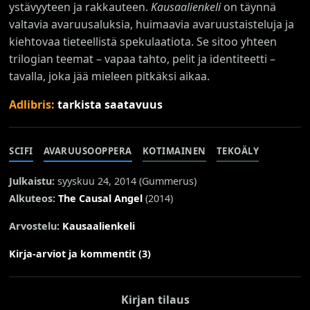
ystävyyteen ja rakkauteen.
Kausaalienkeli
on täynnä
valtavia avaruusaluksia, huimaavia avaruustaisteluja ja
kiehtovaa tieteellistä spekulaatiota. Se sitoo yhteen
trilogian teemat – vapaa tahto, pelit ja identiteetti –
tavalla, joka jää mieleen pitkäksi aikaa.
Adlibris:
tarkista saatavuus
SCIFI
AVARUUSOOPPERA
KOTIMAINEN
TEKOÄLY
Julkaistu:
syyskuu 24, 2014 (
Gummerus
)
Alkuteos:
The Causal Angel
(2014)
Arvostelu:
Kausaalienkeli
Kirja-arviot ja kommentit (3)
Kirjan tilaus