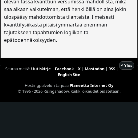
olevan tässä kvanttiuniversumissa mahdollista, mikä
saa aikaan vaikutelman, että henkilöillä on aina jokin
ulospääsy mahdottomista tilanteista. Ilmeisesti
kvanttifysiikasta pitäisi ymmärtää enemmän
tajutakseen tapahtumien logiikan tai
epätodennäköisyyden.
^ Ylös
Seuraa meitä:
Uutiskirje
|
Facebook
|
X
|
Mastodon
|
RSS
|
English Site
Hostingpalvelun tarjoaa
Planeetta Internet Oy
© 1996 - 2026 Risingshadow. Kaikki oikeudet pidätetään.