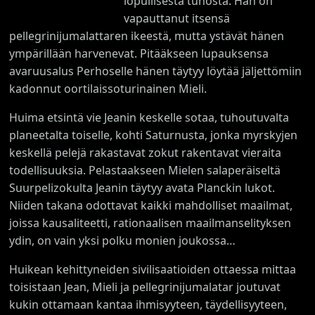
lopullisesta tuhosta. Hän on
vapauttanut itsensä
pellegrinijumalattaren ikeestä, mutta ystävät hänen
ympärillään harvenevat. Pitääkseen lupauksensa
avaruusalus Perhoselle hänen täytyy löytää jäljettömiin
kadonnut oortilaissoturinainen Mieli.
Huima etsintä vie Jeanin keskelle sotaa, tuhoutuvalta
planeetalta toiselle, kohti Saturnusta, jonka myrskyjen
keskellä pelejä rakastavat zokut rakentavat vieraita
todellisuuksia. Pelastaakseen Mielen salaperäiseltä
Suurpelizokulta Jeanin täytyy avata Planckin lukot.
Niiden takana odottavat kaikki mahdolliset maailmat,
joissa kausaliteetti, rationaalisen maailmanselityksen
ydin, on vain yksi polku monien joukossa…
Huikean kehittyneiden sivilisaatioiden ottaessa mittaa
toisistaan Jean, Mieli ja pellegrinijumalatar joutuvat
kukin ottamaan kantaa ihmisyyteen, täydellisyyteen,