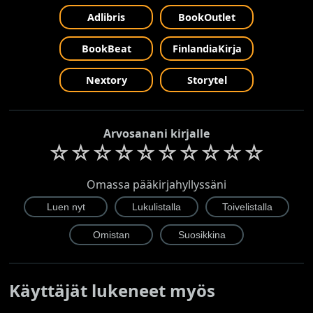
Adlibris
BookOutlet
BookBeat
FinlandiaKirja
Nextory
Storytel
Arvosanani kirjalle
☆
☆
☆
☆
☆
☆
☆
☆
☆
☆
Omassa pääkirjahyllyssäni
Käyttäjät lukeneet myös