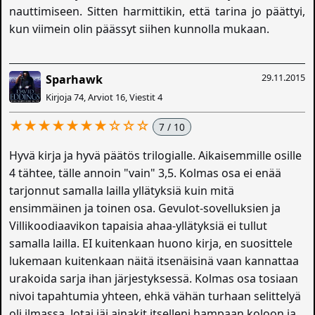
nauttimiseen. Sitten harmittikin, että tarina jo päättyi,
kun viimein olin päässyt siihen kunnolla mukaan.
29.11.2015
Sparhawk
Kirjoja 74, Arviot 16, Viestit 4
★★★★★★★☆☆☆
7 / 10
Hyvä kirja ja hyvä päätös trilogialle. Aikaisemmille osille
4 tähtee, tälle annoin "vain" 3,5. Kolmas osa ei enää
tarjonnut samalla lailla yllätyksiä kuin mitä
ensimmäinen ja toinen osa. Gevulot-sovelluksien ja
Villikoodiaavikon tapaisia ahaa-yllätyksiä ei tullut
samalla lailla. EI kuitenkaan huono kirja, en suosittele
lukemaan kuitenkaan näitä itsenäisinä vaan kannattaa
urakoida sarja ihan järjestyksessä. Kolmas osa tosiaan
nivoi tapahtumia yhteen, ehkä vähän turhaan selittelyä
oli ilmassa. Jotai jäi ainakit itselleni hampaan koloon ja