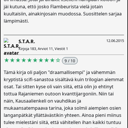
jäi kutuna, ettö josko Flambeurista vielä jotain
kuultaisiin, ainakinjosain muodossa. Suosittelen sarjaa
lämpimästi.
12.06.2015
S.T.A.R.
Kirjoja 183, Arviot 11, Viestit 1
★★★★★★★★★☆
9 / 10
Tämä kirja oli paljon "draamallisempi" ja vähemmän
kryptistä scifi-sanastoa sisältävä kuin trilogian aiemmat
osat. Tai sitten kyse oli vain siitä, että olin jo ehtinyt
tottua Rajaniemen outoon kvanttijargoniin. Niin tai
näin, Kausaalienkeli on vauhdikas ja
mukaansatempaava tarina, joka solmii aiempien osien
langanpätkät yllättävästikin yhteen. Ainoa pieni miinus
tulee mielestäni siitä, että vähitellen ihan kaikki tuntuu