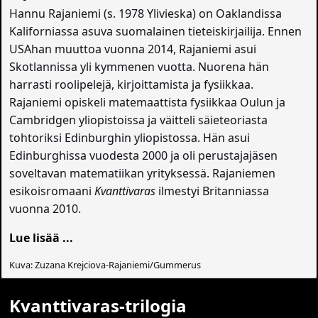
Hannu Rajaniemi (s. 1978 Ylivieska) on Oaklandissa
Kaliforniassa asuva suomalainen tieteiskirjailija. Ennen
USAhan muuttoa vuonna 2014, Rajaniemi asui
Skotlannissa yli kymmenen vuotta. Nuorena hän
harrasti roolipelejä, kirjoittamista ja fysiikkaa.
Rajaniemi opiskeli matemaattista fysiikkaa Oulun ja
Cambridgen yliopistoissa ja väitteli säieteoriasta
tohtoriksi Edinburghin yliopistossa. Hän asui
Edinburghissa vuodesta 2000 ja oli perustajajäsen
soveltavan matematiikan yrityksessä. Rajaniemen
esikoisromaani
Kvanttivaras
ilmestyi Britanniassa
vuonna 2010.
Lue lisää ...
Kuva: Zuzana Krejciova-Rajaniemi/Gummerus
Kvanttivaras-trilogia