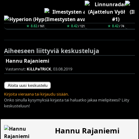
★ 8.82
★ 8.42
★ 8.42
/ 161
/ 121
/ 74
Aiheeseen liittyviä keskusteluja
Hannu Rajaniemi
Vastannut:
KiLLPaTRiCK
, 03.08.2019
Aloita uusi keskustelu
Kirjoita vieraana tai kirjaudu sisään.
Onko sinulla kysymyksiä kirjasta tai haluatko jakaa mielipiteesi? Liity
keskusteluun!
Hannu Rajaniemi