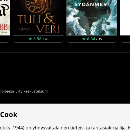
★ 8.58
★ 8.34
/ 26
/ 15
ipiteesi? Liity keskusteluun!
 Cook
k (s. 1944) on yhdysvaltalainen tieteis- ja fantasiakirjailija