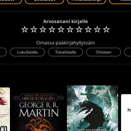
Arvosanani kirjalle
☆
☆
☆
☆
☆
☆
☆
☆
☆
☆
Omassa pääkirjahyllyssäni