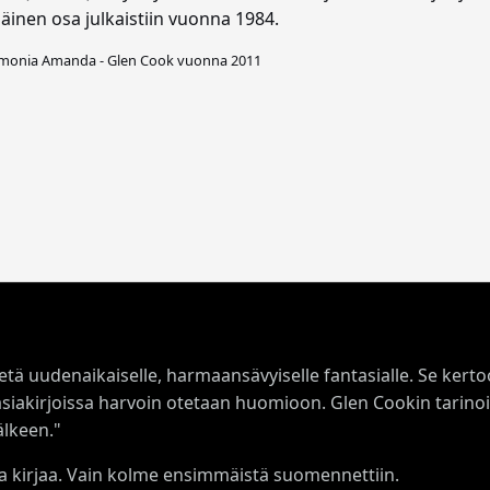
inen osa julkaistiin vuonna 1984.
monia Amanda - Glen Cook vuonna 2011
ietä uudenaikaiselle, harmaansävyiselle fantasialle. Se kerto
tasiakirjoissa harvoin otetaan huomioon. Glen Cookin tarino
älkeen."
sta kirjaa. Vain kolme ensimmäistä suomennettiin.