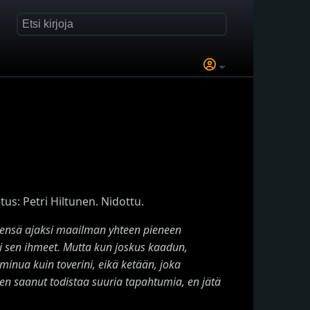
us: Petri Hiltunen. Nidottu.
miensä
ajaksi maailman yhteen pieneen
ki sen ihmeet. Mutta kun joskus
kaadun,
inua kuin toverini, eikä ketään, joka
len saanut
todistaa suuria tapahtumia, en jätä