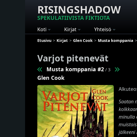
RISINGSHADOW
SPEKULATIIVISTA FIKTIOTA
Koti
Kirjat
Yhteisö
Etusivu
Kirjat
Glen Cook
Musta komppania
Varjot pitenevät
Musta komppania #2
/ 3
Glen Cook
Alkuteo
Saatan
n
kolkkaan
minulla 
muistais
jälkeeni