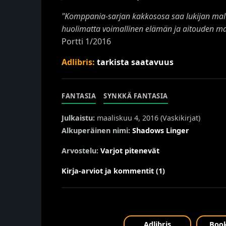
"Komppania-sarjan kakkososa saa lukijan maltt
huolimatta voimallinen elämän ja aitouden ma
Portti 1/2016
Adlibris:
tarkista saatavuus
FANTASIA
SYNKKÄ FANTASIA
Julkaistu:
maaliskuu 4, 2016 (
Vaskikirjat
)
Alkuperäinen nimi:
Shadows Linger
Arvostelu:
Varjot pitenevät
Kirja-arviot ja kommentit (1)
Adlibris
Book