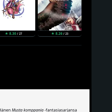
★ 8.30
★ 8.26
★ 8.18
/ 27
/ 23
/ 
. Hänen
Musta komppania
-fantasiasarjansa