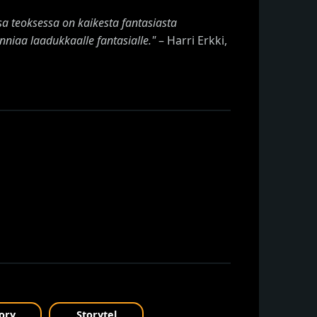
a teoksessa on kaikesta fantasiasta
niaa laadukkaalle fantasialle."
– Harri Erkki,
ory
Storytel