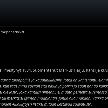
Varjot pitenevät
s ilmestynyt 1984. Suomentanut Markus Harju. Kansi ja kuvit
auraa talonpojille ja kaupunkilaisille, jotka on kahlehdittu elä
, kun taas minä vaellan sitä
pitkin ja poikin ja saan nähdä kaik
ei ole lasta, joka kantaisi nimeäni, ei muuta perhettä
suremassa m
i tai
merkitsisi kylmän maapläntin, jonka alla makaan. Vaikka o
 näiden Aikakirjojen lisäksi
mitään kestävää saavutusta.