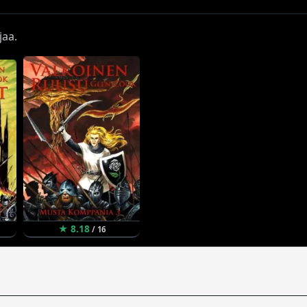
jaa.
★ 8.18
/ 16