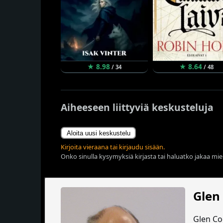
★ 8.98
★ 8.64
/ 34
/ 48
Aiheeseen liittyviä keskusteluja
Aloita uusi keskustelu
Kirjoita vieraana tai kirjaudu sisään.
Onko sinulla kysymyksiä kirjasta tai haluatko jakaa miel
Glen
Glen Coo