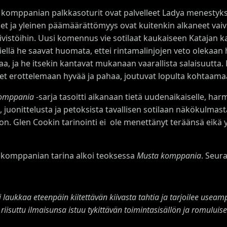
komppanian palkkasoturit ovat palvelleet Ladya menestykse
set ja yleinen päämäärättömyys ovat kuitenkin alkaneet vai
rivistöihin. Uusi komennus vie sotilaat kaukaiseen Katajan k
iellä he saavat huomata, ettei rintamalinjojen veto olekaan 
aa, ja he itsekin kantavat mukanaan vaarallista salaisuutta. 
et erottelemaan hyvää ja pahaa, joutuvat lopulta kohtaama
omppania
-sarja tasoitti aikanaan tietä uudenaikaiselle, har
 juonittelusta ja petoksista tavallisen sotilaan näkökulmast
n. Glen Cookin tarinointi ei ole menettänyt teräänsä eikä
komppanian tarina alkoi teoksessa
Musta komppania
. Seur
laukkaa eteenpäin kiitettävän kiivasta tahtia ja tarjoilee useampi
 riisuttu ilmaisunsa istuu tykittävän toimintasisällön ja romuluis