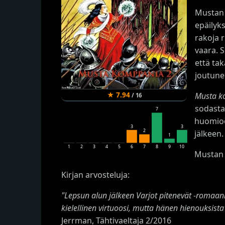
Mustan 
epäilyk
rakoja 
vaara. S
että tak
joutune
★
7.94
Musta k
/
16
sodasta,
7
huomioo
3
3
2
jälkeen.
1
1
2
3
4
5
6
7
8
9
10
Mustan 
Kirjan arvosteluja:
"Lepsun alun jälkeen Varjot pitenevät -romaani 
kielellinen virtuoosi, mutta hänen hienouksista
Jerrman, Tähtivaeltaja 2/2016