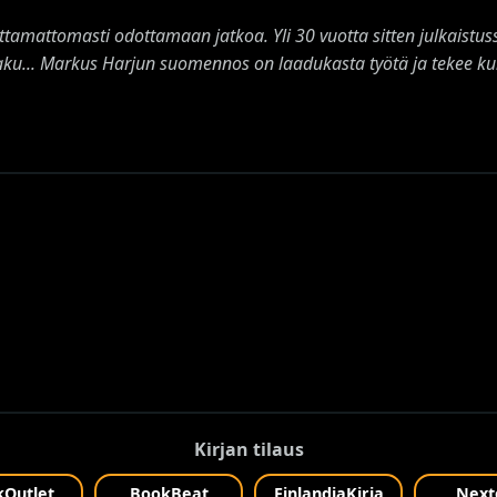
amattomasti odottamaan jatkoa. Yli 30 vuotta sitten julkaistuss
ku... Markus Harjun suomennos on laadukasta työtä ja tekee kun
Kirjan tilaus
Outlet
BookBeat
FinlandiaKirja
Next