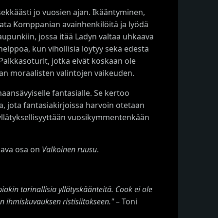
kkäästi jo vuosien ajan. Ikääntyminen,
vata Komppanian avainhenkilöitä ja lyödä
aupunkiin, jossa itää Ladyn valtaa uhkaava
helppoa, kun vihollisia löytyy sekä edestä
Palkkasoturit, jotka eivät koskaan ole
an moraalisten valintojen vaikeuden.
maansävyiselle fantasialle. Se kertoo
a, jota fantasiakirjoissa harvoin otetaan
 yllätyksellisyyttään vuosikymmentenkään
aava osa on
Valkoinen ruusu
.
akin tarinallisia yllätyskäänteitä. Cook ei ole
en ihmiskuvauksen ristisiitokseen."
– Toni