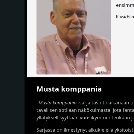
ensimmä
Kuva: Har
Musta komppania
"
Musta komppania
-sarja tasoitti aikanaan t
tavallisen sotilaan näkökulmasta, jota fan
yllätyksellisyyttään vuosikymmentenkään j
Sarjassa on ilmestynyt alkukielellä yksitoi