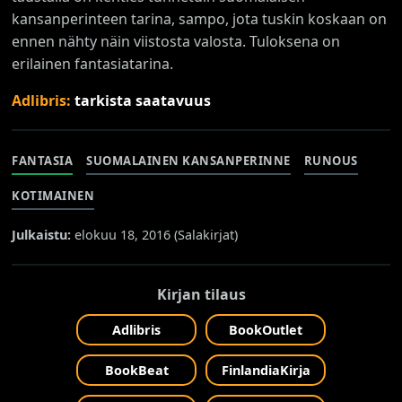
kansanperinteen tarina, sampo, jota tuskin koskaan on
ennen nähty näin viistosta valosta. Tuloksena on
erilainen fantasiatarina.
Adlibris:
tarkista saatavuus
FANTASIA
SUOMALAINEN KANSANPERINNE
RUNOUS
KOTIMAINEN
Julkaistu:
elokuu 18, 2016 (
Salakirjat
)
Kirjan tilaus
Adlibris
BookOutlet
BookBeat
FinlandiaKirja