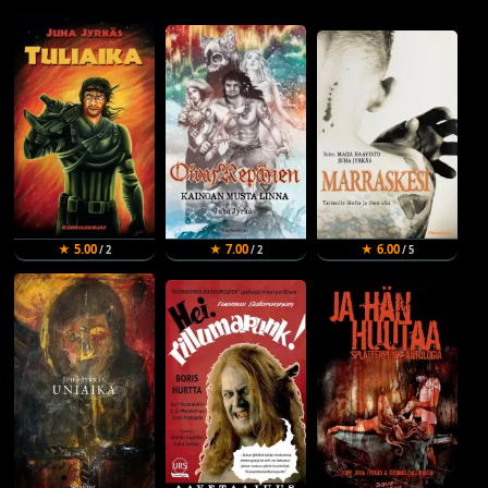
★ 5.00
★ 7.00
★ 6.00
/ 2
/ 2
/ 5