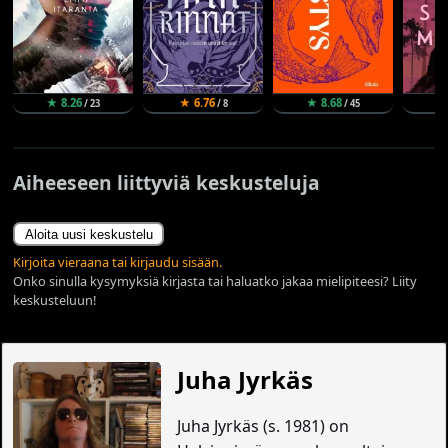
★ 8.26
★ 6.76
★ 8.68
★
/ 23
/ 8
/ 45
Aiheeseen liittyviä keskusteluja
Aloita uusi keskustelu
Kirjoita vieraana tai kirjaudu sisään.
Onko sinulla kysymyksiä kirjasta tai haluatko jakaa mielipiteesi? Liity
keskusteluun!
Juha Jyrkäs
Juha Jyrkäs (s. 1981) on