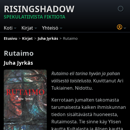
RISINGSHADOW
SPEKULATIIVISTA FIKTIOTA
Koti
Kirjat
Yhteisö
Etusivu
Kirjat
Juha Jyrkäs
Rutaimo
Rutaimo
Juha Jyrkäs
Rutaimo eli tarina hyvän ja pahan
välisestä taistelusta
. Kuvittanut Ari
Tukiainen. Nidottu.
Kerrotaan jumalten takomasta
tarumaisesta kaiken ihmiskunnan
tiedon sisältävästä huoneesta,
Rutaimosta. Tie sinne käy Ylisen
kautta Kultalasta ja Alisen kautta