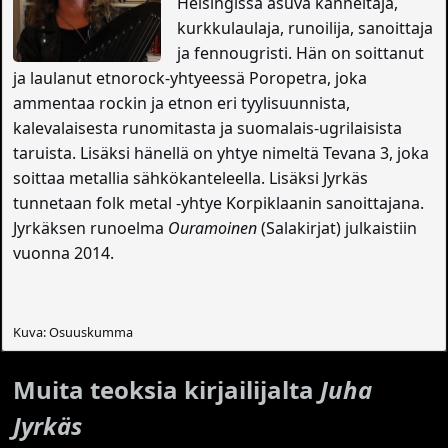
Helsingissä asuva kanneltaja,
kurkkulaulaja, runoilija, sanoittaja
ja fennougristi. Hän on soittanut
ja laulanut etnorock-yhtyeessä Poropetra, joka
ammentaa rockin ja etnon eri tyylisuunnista,
kalevalaisesta runomitasta ja suomalais-ugrilaisista
taruista. Lisäksi hänellä on yhtye nimeltä Tevana 3, joka
soittaa metallia sähkökanteleella. Lisäksi Jyrkäs
tunnetaan folk metal -yhtye Korpiklaanin sanoittajana.
Jyrkäksen runoelma
Ouramoinen
(Salakirjat) julkaistiin
vuonna 2014.
Kuva: Osuuskumma
Muita teoksia kirjailijalta
Juha
Jyrkäs