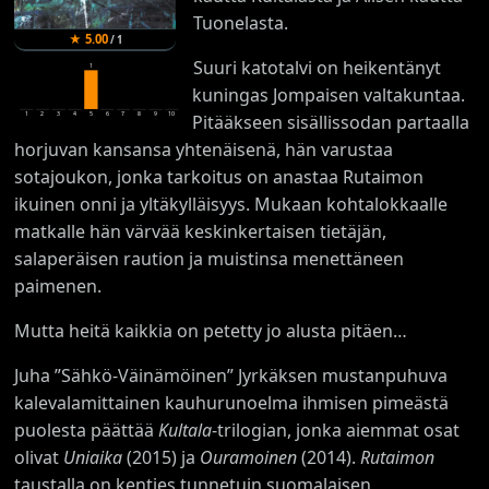
Tuonelasta.
★
5.00
/
1
Suuri katotalvi on heikentänyt
1
kuningas Jompaisen valtakuntaa.
1
2
3
4
5
6
7
8
9
10
Pitääkseen sisällissodan partaalla
horjuvan kansansa yhtenäisenä, hän varustaa
sotajoukon, jonka tarkoitus on anastaa Rutaimon
ikuinen onni ja yltäkylläisyys. Mukaan kohtalokkaalle
matkalle hän värvää keskinkertaisen tietäjän,
salaperäisen raution ja muistinsa menettäneen
paimenen.
Mutta heitä kaikkia on petetty jo alusta pitäen…
Juha ”Sähkö-Väinämöinen” Jyrkäksen mustanpuhuva
kalevalamittainen kauhurunoelma ihmisen pimeästä
puolesta päättää
Kultala
-trilogian, jonka aiemmat osat
olivat
Uniaika
(2015) ja
Ouramoinen
(2014).
Rutaimon
taustalla on kenties tunnetuin suomalaisen