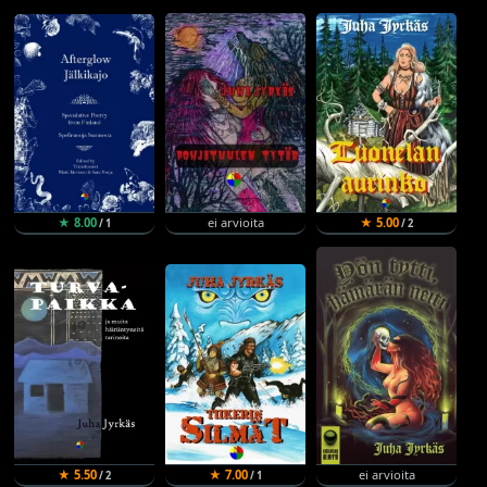
★ 8.00
ei arvioita
★ 5.00
/ 1
/ 2
★ 5.50
★ 7.00
ei arvioita
/ 2
/ 1