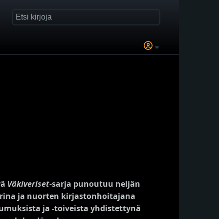
vä
Väkiveriset
-sarja punoutuu neljän
rina ja nuorten kirjastonhoitajana
muksista ja -toiveista yhdistettynä