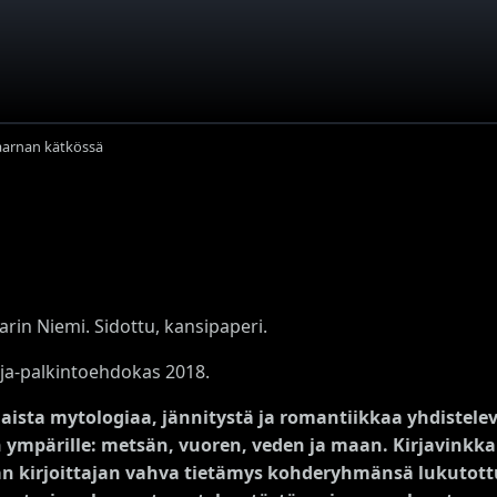
aarnan kätkössä
arin Niemi. Sidottu, kansipaperi.
ja-palkintoehdokas 2018.
ista mytologiaa, jännitystä ja romantiikkaa yhdistele
ympärille: metsän, vuoren, veden ja maan. Kirjavinkka
n kirjoittajan vahva tietämys kohderyhmänsä lukutottu