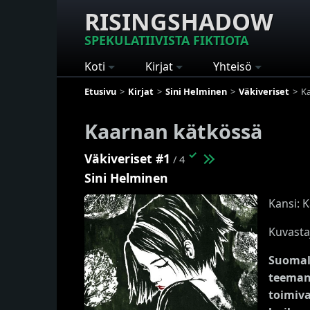
RISINGSHADOW
SPEKULATIIVISTA FIKTIOTA
Koti
Kirjat
Yhteisö
Etusivu
Kirjat
Sini Helminen
Väkiveriset
K
Kaarnan kätkössä
✓
Väkiveriset #1
/ 4
Sini Helminen
Kansi: K
Kuvasta
Suomala
teeman 
toimiva