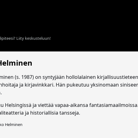
ipiteesi? Liity keskusteluun!
 Helminen
minen (s. 1987) on syntyjään hollolalainen kirjallisuustietee
onhoitaja ja kirjavinkkari. Hän pukeutuu yksinomaan sinisee
.
u Helsingissä ja viettää vapaa-aikansa fantasiamaailmoissa. 
iteatteria ja historiallisia tansseja.
ko Helminen