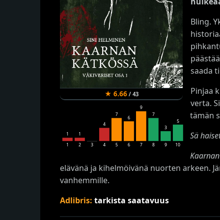
huikea
Bling. 
historia
pihkant
päästää
saada t
Pinjaa 
★
6.66
/
43
verta. S
9
tämän s
7
7
6
5
4
3
Sä haiset
1
1
1
2
3
4
5
6
7
8
9
10
Kaarnan
elävänä ja kihelmöivänä nuorten arkeen. Jän
vanhemmille.
Adlibris:
tarkista saatavuus