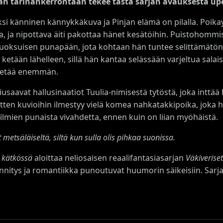
an tarinankerrontaan tekee tästä sarjan avauksesta u
Yksi känninen kännykkäkuva ja Pinjan elämä on pilalla. Poi
a, ja nipottava äiti pakottaa hänet kesätöihin. Puistohommi
uoksuisen punapään, jota kohtaan hän tuntee selittämätönt
 ketään lähelleen, sillä hän kantaa selässään varjeltua sala
ietää enemmän.
kiusaavat hallusinaatiot Tuulia-nimisestä tytöstä, joka int
itten kuvioihin ilmestyy vielä komea nahkatakkipoika, joka 
ilmien punaista vivahdetta, ennen kuin on liian myöhäistä.
 metsäläiseltä, siltä kun sulla olis pihkaa suonissa.
 kätkössä
aloittaa neliosaisen reaalifantasiasarjan
Väkiveriset
nitys ja romantiikka punoutuvat huumorin säikeisiin. Sarja 