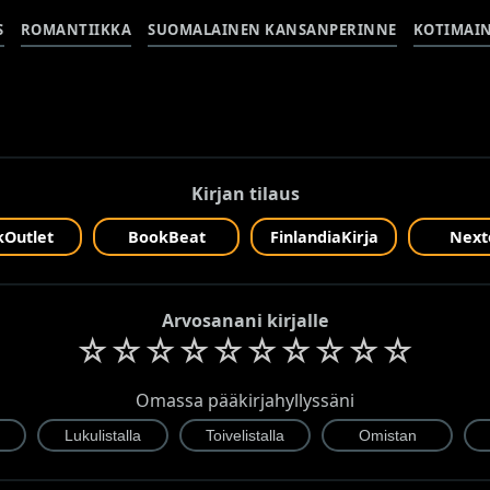
S
ROMANTIIKKA
SUOMALAINEN KANSANPERINNE
KOTIMAI
Kirjan tilaus
Outlet
BookBeat
FinlandiaKirja
Next
Arvosanani kirjalle
☆
☆
☆
☆
☆
☆
☆
☆
☆
☆
Omassa pääkirjahyllyssäni