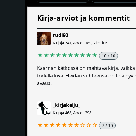
Kirja-arviot ja kommentit
rudi92
Kirjoja 241, Arviot 189, Viestit 6
★★★★★★★★★★
10 / 10
Kaarnan kätkössä on mahtava kirja, vaikka k
todella kiva. Heidän suhteensa on tosi hyvin
avaus.
_kirjakeiju_
Kirjoja 468, Arviot 398
★★★★★★★☆☆☆
7 / 10