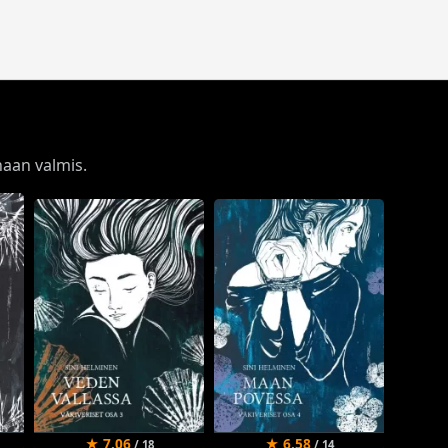
naan valmis.
★ 7.06
★ 6.58
/ 18
/ 14