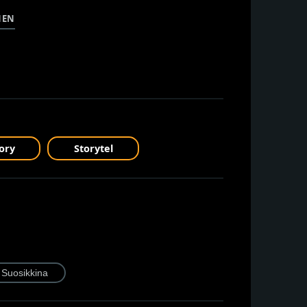
NEN
ory
Storytel