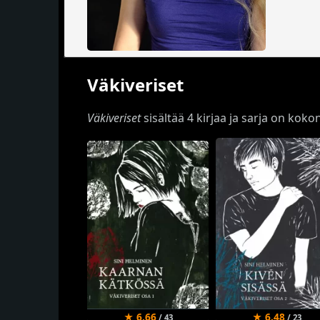
Väkiveriset
Väkiveriset
sisältää 4 kirjaa ja sarja on koko
★ 6.66
★ 6.48
/ 43
/ 23