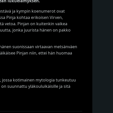
pean lukuelämyksen.
kaystävä ja kympin koenumerot ovat
ssa Pinja kohtaa erikoisen Virven,
ä vetoa. Pinjan on kuitenkin vaikea
isuutta, jonka juurista hänen on pakko
tää hänen suonissaan virtaavan metsänväen
häikäisee Pinjan niin, ettei hän huomaa
, jossa kotimainen mytologia tunkeutuu
on suunnattu yläkouluikäisille ja sitä