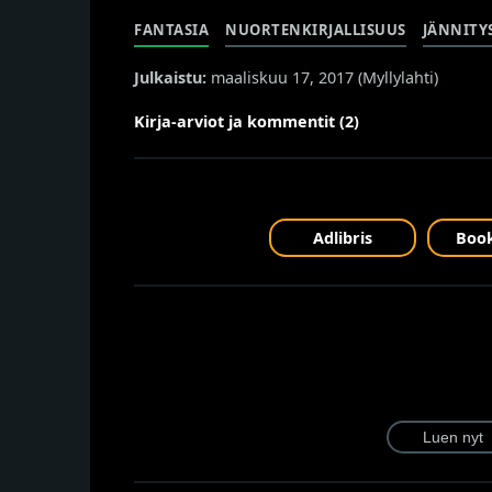
FANTASIA
NUORTENKIRJALLISUUS
JÄNNITY
Julkaistu:
maaliskuu 17, 2017 (
Myllylahti
)
Kirja-arviot ja kommentit (2)
Adlibris
Book