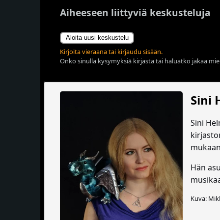
Aiheeseen liittyviä keskusteluja
Aloita uusi keskustelu
Kirjoita vieraana tai kirjaudu sisään.
Onko sinulla kysymyksiä kirjasta tai haluatko jakaa miel
Sini
Sini Hel
kirjast
mukaan
Hän asu
musikaal
Kuva: Mik