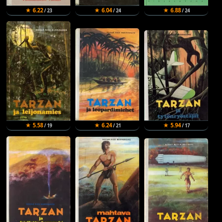
★ 6.22
★ 6.04
★ 6.88
/ 23
/ 24
/ 24
★ 5.58
★ 6.24
★ 5.94
/ 19
/ 21
/ 17