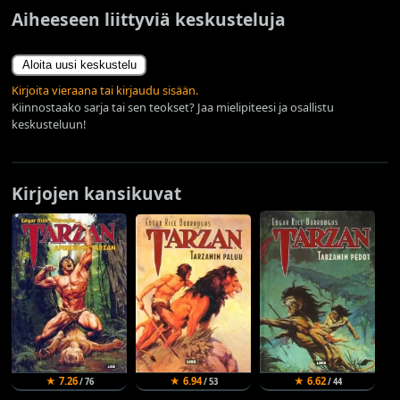
Aiheeseen liittyviä keskusteluja
Aloita uusi keskustelu
Kirjoita vieraana tai kirjaudu sisään.
Kiinnostaako sarja tai sen teokset? Jaa mielipiteesi ja osallistu
keskusteluun!
Kirjojen kansikuvat
★ 7.26
★ 6.94
★ 6.62
/ 76
/ 53
/ 44