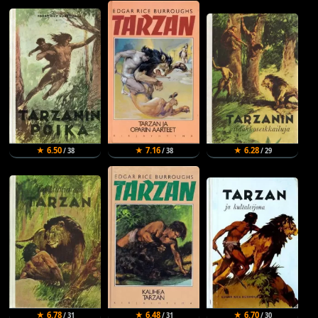
★ 6.50
★ 7.16
★ 6.28
/ 38
/ 38
/ 29
★ 6.78
★ 6.48
★ 6.70
/ 31
/ 31
/ 30