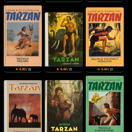
★ 6.80
★ 6.44
★ 6.44
/ 26
/ 25
/ 23