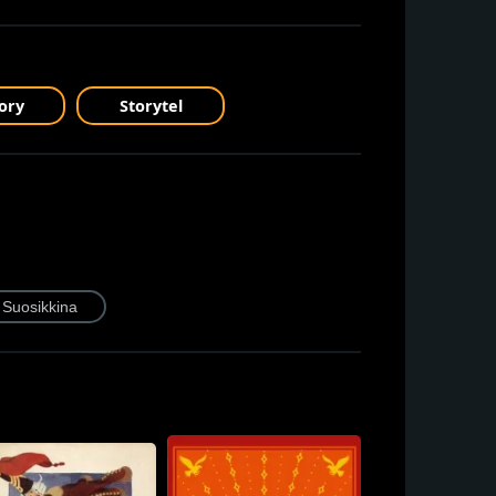
ory
Storytel