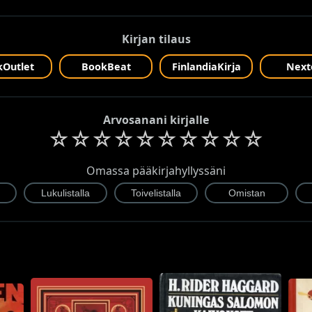
Kirjan tilaus
Outlet
BookBeat
FinlandiaKirja
Next
Arvosanani kirjalle
☆
☆
☆
☆
☆
☆
☆
☆
☆
☆
Omassa pääkirjahyllyssäni