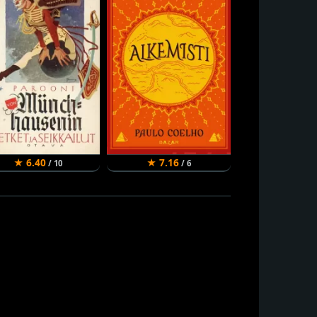
★ 6.40
★ 7.16
★ 8.34
/ 10
/ 6
/