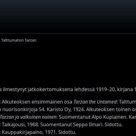
Talttumaton Tarzan
s ilmestynyt jatkokertomuksena lehdessä 1919–20, kirjana 
os: Alkuteoksen ensimmäinen osa
Tarzan the Untamed
: Talttu
n nuorisonkirjoja 54. Karisto Oy, 1924. Alkuteoksen toinen 
Tarzan ja valkoinen nainen
. Suomentanut Alpo Kupiainen. Kari
s: Taikajousi, 1968. Suomentanut Seppo Ilmari. Sidottu.
s: Kauppakirjapaino, 1971. Sidottu.