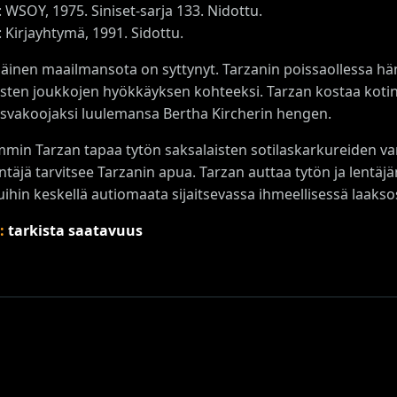
s: WSOY, 1975. Siniset-sarja 133. Nidottu.
s: Kirjayhtymä, 1991. Sidottu.
inen maailmansota on syttynyt. Tarzanin poissaollessa hä
isten joukkojen hyökkäyksen kohteeksi. Tarzan kostaa kotin
isvakoojaksi luulemansa Bertha Kircherin hengen.
in Tarzan tapaa tytön saksalaisten sotilaskarkureiden va
entäjä tarvitsee Tarzanin apua. Tarzan auttaa tytön ja lent
uihin keskellä autiomaata sijaitsevassa ihmeellisessä laakso
s:
tarkista saatavuus