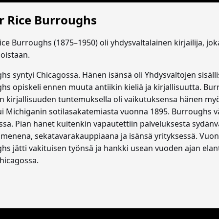
r Rice Burroughs
ce Burroughs (1875–1950) oli yhdysvaltalainen kirjailija, jo
joistaan.
hs syntyi Chicagossa. Hänen isänsä oli Yhdysvaltojen sisälli
s opiskeli ennen muuta antiikin kieliä ja kirjallisuutta. Bu
en kirjallisuuden tuntemuksella oli vaikutuksensa hänen 
ui Michiganin sotilasakatemiasta vuonna 1895. Burroughs vär
ssa. Pian hänet kuitenkin vapautettiin palveluksesta sydänv
imenena, sekatavarakauppiaana ja isänsä yrityksessä. Vuon
hs jätti vakituisen työnsä ja hankki usean vuoden ajan elant
Chicagossa.