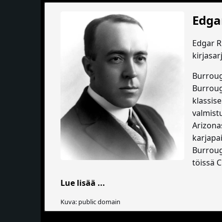
Edga
Edgar Ri
kirjasar
Burroug
Burrough
klassis
valmist
Arizona
karjapa
Burroug
töissä 
Lue lisää ...
Kuva: public domain