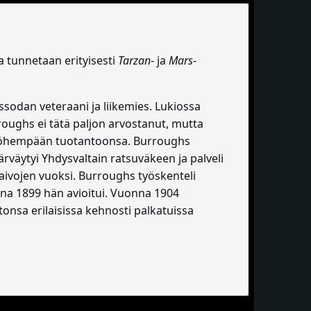
ka tunnetaan erityisesti
Tarzan
- ja
Mars
-
ssodan veteraani ja liikemies. Lukiossa
rroughs ei tätä paljon arvostanut, mutta
myöhempään tuotantoonsa. Burroughs
väytyi Yhdysvaltain ratsuväkeen ja palveli
aivojen vuoksi. Burroughs työskenteli
na 1899 hän avioitui. Vuonna 1904
onsa erilaisissa kehnosti palkatuissa