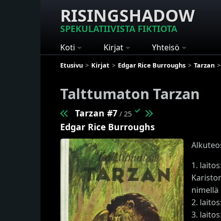
RISINGSHADOW
SPEKULATIIVISTA FIKTIOTA
Koti
Kirjat
Yhteisö
Etusivu
Kirjat
Edgar Rice Burroughs
Tarzan
Talttumaton Tarzan
✓
Tarzan #7
/ 25
Edgar Rice Burroughs
Alkuteo
1. lait
Karisto
nimellä
2. laito
3. laito