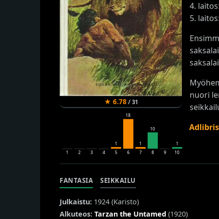
4. laito
5. laito
Ensimmä
saksala
saksala
Myöhemm
nuori l
★
6.78
/
31
seikkail
18
Adlibri
10
1
1
1
1
2
3
4
5
6
7
8
9
10
FANTASIA
SEIKKAILU
Julkaistu:
1924 (
Karisto
)
Alkuteos:
Tarzan the Untamed
(1920)