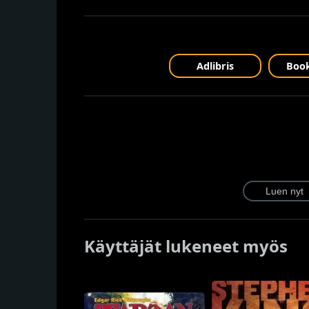
Adlibris
Book
Käyttäjät lukeneet myös