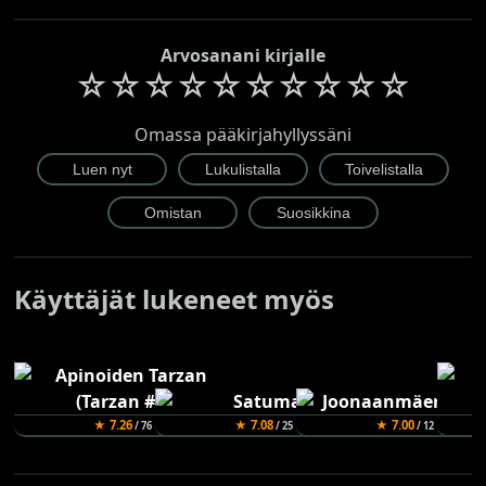
Arvosanani kirjalle
☆
☆
☆
☆
☆
☆
☆
☆
☆
☆
Omassa pääkirjahyllyssäni
Käyttäjät lukeneet myös
★ 7.26
★ 7.08
★ 7.00
/ 76
/ 25
/ 12