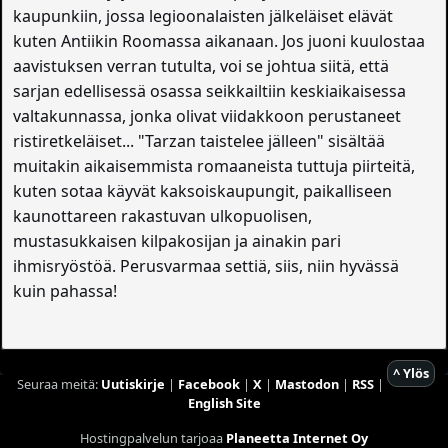
kaupunkiin, jossa legioonalaisten jälkeläiset elävät
kuten Antiikin Roomassa aikanaan. Jos juoni kuulostaa
aavistuksen verran tutulta, voi se johtua siitä, että
sarjan edellisessä osassa seikkailtiin keskiaikaisessa
valtakunnassa, jonka olivat viidakkoon perustaneet
ristiretkeläiset... "Tarzan taistelee jälleen" sisältää
muitakin aikaisemmista romaaneista tuttuja piirteitä,
kuten sotaa käyvät kaksoiskaupungit, paikalliseen
kaunottareen rakastuvan ulkopuolisen,
mustasukkaisen kilpakosijan ja ainakin pari
ihmisryöstöä. Perusvarmaa settiä, siis, niin hyvässä
kuin pahassa!
^ Ylös
Seuraa meitä:
Uutiskirje
|
Facebook
|
X
|
Mastodon
|
RSS
|
English Site
Hostingpalvelun tarjoaa
Planeetta Internet Oy