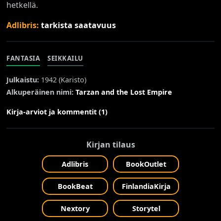
hetkellä.
Adlibris:
tarkista saatavuus
FANTASIA
SEIKKAILU
Julkaistu:
1942 (
Karisto
)
Alkuperäinen nimi:
Tarzan and the Lost Empire
Kirja-arviot ja kommentit (1)
Kirjan tilaus
Adlibris
BookOutlet
BookBeat
FinlandiaKirja
Nextory
Storytel