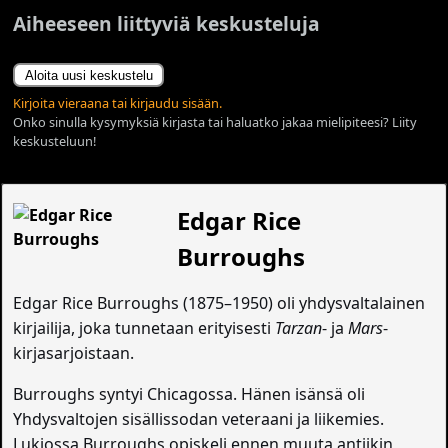
Aiheeseen liittyviä keskusteluja
Aloita uusi keskustelu
Kirjoita vieraana tai kirjaudu sisään.
Onko sinulla kysymyksiä kirjasta tai haluatko jakaa mielipiteesi? Liity
keskusteluun!
Edgar Rice
Burroughs
Edgar Rice Burroughs (1875–1950) oli yhdysvaltalainen
kirjailija, joka tunnetaan erityisesti
Tarzan
- ja
Mars
-
kirjasarjoistaan.
Burroughs syntyi Chicagossa. Hänen isänsä oli
Yhdysvaltojen sisällissodan veteraani ja liikemies.
Lukiossa Burroughs opiskeli ennen muuta antiikin