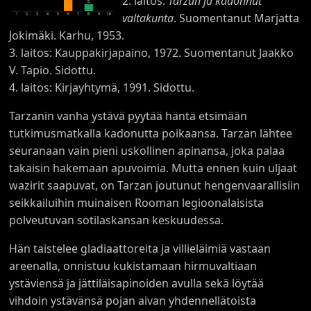
2. laitos:
Tarzan ja kadonnut
5
valtakunta
. Suomentanut Marjatta
1
2
3
4
5
6
7
8
9
10
Jokimäki. Karhu, 1953.
3. laitos: Kauppakirjapaino, 1972. Suomentanut Jaakko
V. Tapio. Sidottu.
4. laitos: Kirjayhtymä, 1991. Sidottu.
Tarzanin vanha ystävä pyytää häntä etsimään
tutkimusmatkalla kadonutta poikaansa. Tarzan lähtee
seuranaan vain pieni uskollinen apinansa, joka palaa
takaisin hakemaan apuvoimia. Mutta ennen kuin uljaat
wazirit saapuvat, on Tarzan joutunut hengenvaarallisiin
seikkailuihin muinaisen Rooman legioonalaisista
polveutuvan sotilaskansan keskuudessa.
Hän taistelee gladiaattoreita ja villieläimiä vastaan
areenalla, onnistuu kukistamaan hirmuvaltiaan
ystäviensä ja jättiläisapinoiden avulla sekä löytää
vihdoin ystävänsä pojan aivan yhdennellätoista