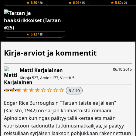
★ 6.80
★ 6.26
★ 5.80
/ 20
/ 15
/ 20
★ 6.12
/ 18
Kirja-arviot ja kommentit
06.10.2015
Matti Karjalainen
Kirjoja 527, Arviot 177, Viestit 5
★★★★★★☆☆☆☆
6 / 10
Edgar Rice Burroughsin "Tarzan taistelee jälleen"
(Karisto, 1942) on sarjan kolmastoista romaani.
Apinoiden kuningas päätyy tällä kertaa etsimään
vuoristoon kadonutta tutkimusmatkailijaa, ja päätyy
reissullaan syrjäisen laakson pohjukkaan rakennettuun