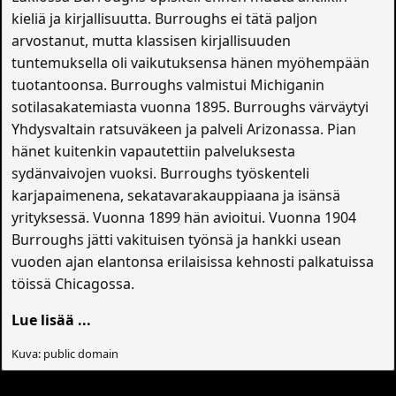
kieliä ja kirjallisuutta. Burroughs ei tätä paljon
arvostanut, mutta klassisen kirjallisuuden
tuntemuksella oli vaikutuksensa hänen myöhempään
tuotantoonsa. Burroughs valmistui Michiganin
sotilasakatemiasta vuonna 1895. Burroughs värväytyi
Yhdysvaltain ratsuväkeen ja palveli Arizonassa. Pian
hänet kuitenkin vapautettiin palveluksesta
sydänvaivojen vuoksi. Burroughs työskenteli
karjapaimenena, sekatavarakauppiaana ja isänsä
yrityksessä. Vuonna 1899 hän avioitui. Vuonna 1904
Burroughs jätti vakituisen työnsä ja hankki usean
vuoden ajan elantonsa erilaisissa kehnosti palkatuissa
töissä Chicagossa.
Lue lisää ...
Kuva: public domain