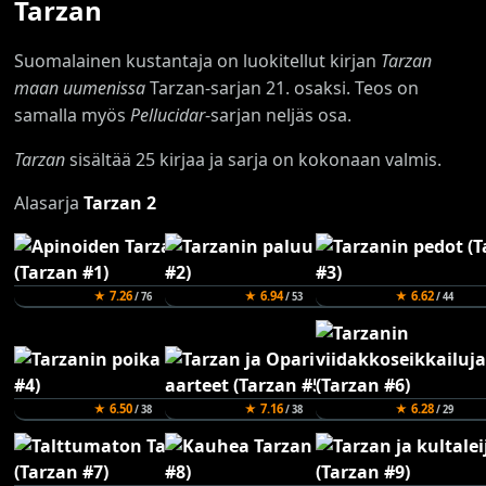
Tarzan
Suomalainen kustantaja on luokitellut kirjan
Tarzan
maan uumenissa
Tarzan-sarjan 21. osaksi. Teos on
samalla myös
Pellucidar
-sarjan neljäs osa.
Tarzan
sisältää 25 kirjaa ja sarja on kokonaan valmis.
Alasarja
Tarzan 2
★ 7.26
★ 6.94
★ 6.62
/ 76
/ 53
/ 44
★ 6.50
★ 7.16
★ 6.28
/ 38
/ 38
/ 29