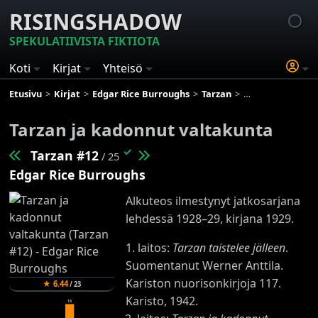
RISINGSHADOW
SPEKULATIIVISTA FIKTIOTA
Koti
Kirjat
Yhteisö
Etusivu
Kirjat
Edgar Rice Burroughs
Tarzan
Tarzan ja kadonn
Tarzan ja kadonnut valtakunta
✓
Tarzan #12
/ 25
Edgar Rice Burroughs
Alkuteos ilmestynyt jatkosarjana
lehdessä 1928–29, kirjana 1929.
1. laitos:
Tarzan taistelee jälleen
.
Suomentanut Werner Anttila.
Kariston nuorisonkirjoja 117.
★
6.44
/
23
Karisto, 1942.
18