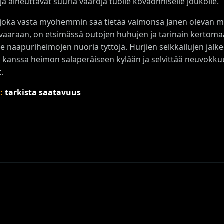
a aiheuttavat suuria vaaroja tuolle kovaonniselle joukolle.
 joka vasta myöhemmin saa tietää vaimonsa Janen olevan m
aaraan, on etsimässä outojen huhujen ja tarinain kertomaa 
ee naapuriheimojen nuoria tyttöjä. Hurjien seikkailujen jä
n kanssa heimon salaperäiseen kylään ja selvittää neuvokk
t.
s:
tarkista saatavuus