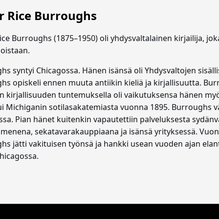
r Rice Burroughs
ce Burroughs (1875–1950) oli yhdysvaltalainen kirjailija, jo
joistaan.
hs syntyi Chicagossa. Hänen isänsä oli Yhdysvaltojen sisälli
s opiskeli ennen muuta antiikin kieliä ja kirjallisuutta. Bu
en kirjallisuuden tuntemuksella oli vaikutuksensa hänen 
ui Michiganin sotilasakatemiasta vuonna 1895. Burroughs vär
ssa. Pian hänet kuitenkin vapautettiin palveluksesta sydänv
imenena, sekatavarakauppiaana ja isänsä yrityksessä. Vuon
hs jätti vakituisen työnsä ja hankki usean vuoden ajan elant
Chicagossa.