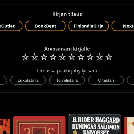
Kirjan tilaus
Outlet
BookBeat
FinlandiaKirja
Next
Arvosanani kirjalle
☆
☆
☆
☆
☆
☆
☆
☆
☆
☆
Omassa pääkirjahyllyssäni