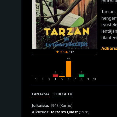
murhaaj
Tarzan,
hengenv
ryöstel
lentäjä
tilantee
Adlibri
★
5.94
/
17
12
2
2
1
1
2
3
4
5
6
7
8
9
10
FANTASIA
SEIKKAILU
Julkaistu:
1948 (
Karhu
)
Alkuteos:
Tarzan's Quest
(1936)