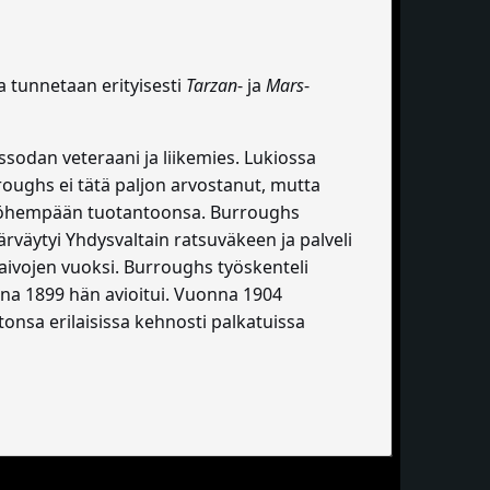
ka tunnetaan erityisesti
Tarzan
- ja
Mars
-
ssodan veteraani ja liikemies. Lukiossa
rroughs ei tätä paljon arvostanut, mutta
myöhempään tuotantoonsa. Burroughs
väytyi Yhdysvaltain ratsuväkeen ja palveli
aivojen vuoksi. Burroughs työskenteli
na 1899 hän avioitui. Vuonna 1904
onsa erilaisissa kehnosti palkatuissa