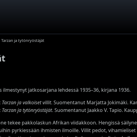
Tarzan ja tytönryöstäjät
ät
s ilmestynyt jatkosarjana lehdessä 1935–36, kirjana 1936.
:
Tarzan ja valkoiset villit
. Suomentanut Marjatta Jokimäki. Kar
:
Tarzan ja tytönryöstäjät
. Suomentanut Jaakko V. Tapio. Kaupp
ne tekee pakkolaskun Afrikan viidakkoon. Hengissä säilyne
uihin pyrkiessään ihmisten ilmoille. Villit pedot, vihamielis