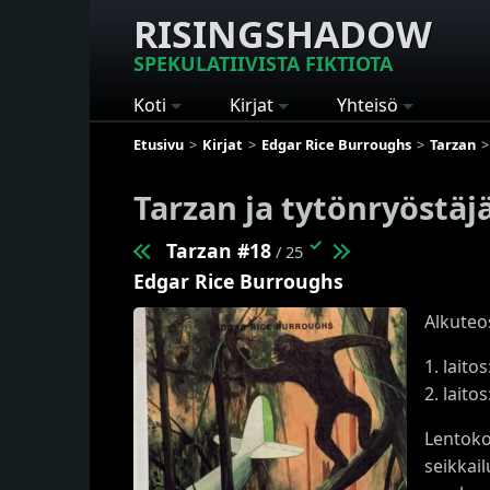
RISINGSHADOW
SPEKULATIIVISTA FIKTIOTA
Koti
Kirjat
Yhteisö
Etusivu
Kirjat
Edgar Rice Burroughs
Tarzan
Tarzan ja tytönryöstäj
✓
Tarzan #18
/ 25
Edgar Rice Burroughs
Alkuteo
1. laitos
2. laitos
Lentoko
seikkail