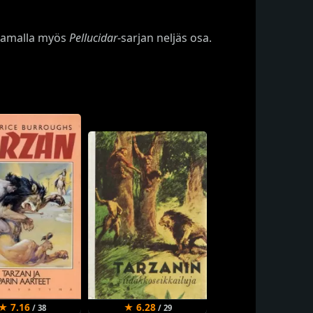
 samalla myös
Pellucidar
-sarjan neljäs osa.
★ 7.16
★ 6.28
/ 38
/ 29