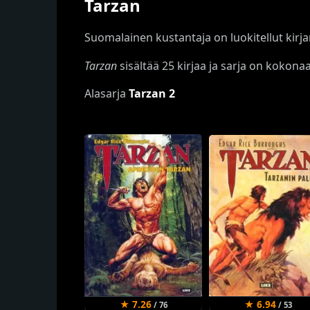
Tarzan
Suomalainen kustantaja on luokitellut kirj
Tarzan
sisältää 25 kirjaa ja sarja on kokona
Alasarja
Tarzan 2
★ 7.26
★ 6.94
/ 76
/ 53