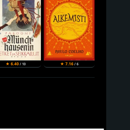
★ 6.40
★ 7.16
★ 8.34
/ 10
/ 6
/