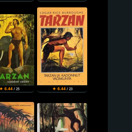
★ 6.44
★ 6.44
/ 25
/ 23