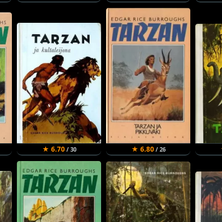
★ 6.70
★ 6.80
/ 30
/ 26