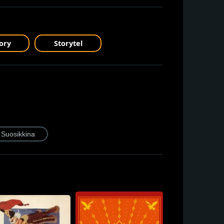
ory
Storytel