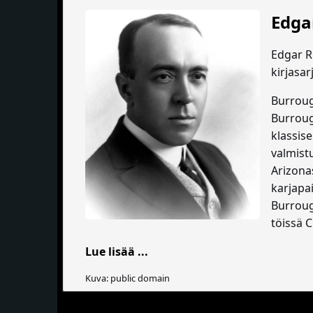
Edga
Edgar Ri
kirjasar
Burroug
Burrough
klassis
valmist
Arizona
karjapa
Burroug
töissä 
Lue lisää ...
Kuva: public domain