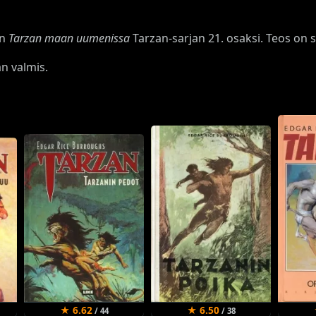
an
Tarzan maan uumenissa
Tarzan-sarjan 21. osaksi. Teos on
an valmis.
★ 6.62
★ 6.50
/ 44
/ 38