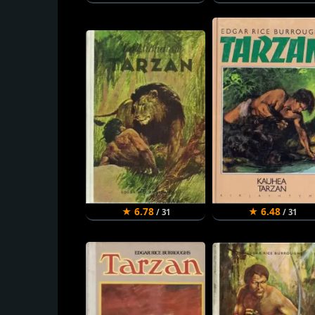
★ 6.78
★ 6.48
/ 31
/ 31