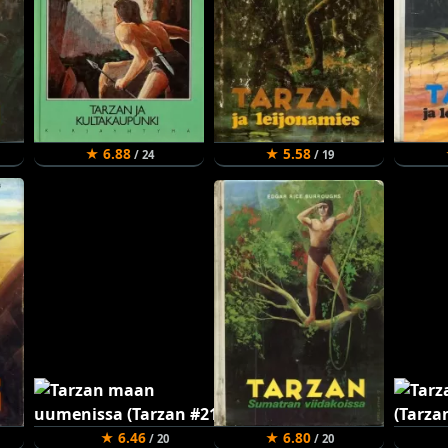
★ 6.88
★ 5.58
/ 24
/ 19
★ 6.46
★ 6.80
/ 20
/ 20