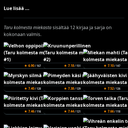
Lue lisää ...
Taru kolmesta miekasta
sisältää 12 kirjaa ja sarja on
kokonaan valmis.
★ 6.90
★ 7.18
★ 7.10
/ 167
/ 151
/ 147
★ 7.40
★ 7.38
★ 7.52
/ 128
/ 129
/ 126
★ 7.46
★ 7.44
★ 7.66
/ 116
/ 121
/ 118