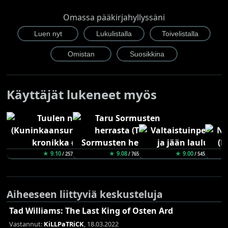
Omassa pääkirjahyllyssäni
Käyttäjät lukeneet myös
★ 9.10
★ 9.08
★ 9.00
/ 257
/ 765
/ 545
Aiheeseen liittyviä keskusteluja
Tad Williams: The Last King of Osten Ard
Vastannut:
KiLLPaTRiCK
, 18.03.2022