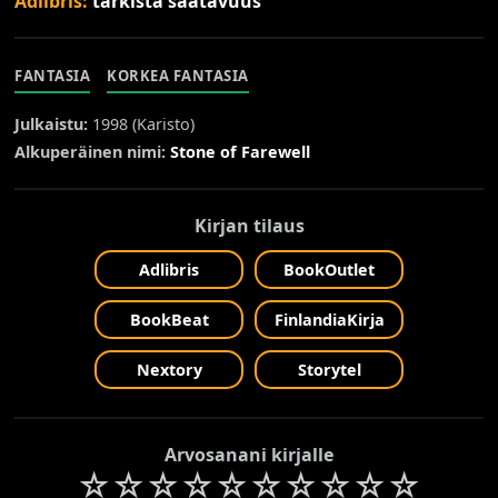
Adlibris:
tarkista saatavuus
FANTASIA
KORKEA FANTASIA
Julkaistu:
1998 (
Karisto
)
Alkuperäinen nimi:
Stone of Farewell
Kirjan tilaus
Adlibris
BookOutlet
BookBeat
FinlandiaKirja
Nextory
Storytel
Arvosanani kirjalle
☆
☆
☆
☆
☆
☆
☆
☆
☆
☆