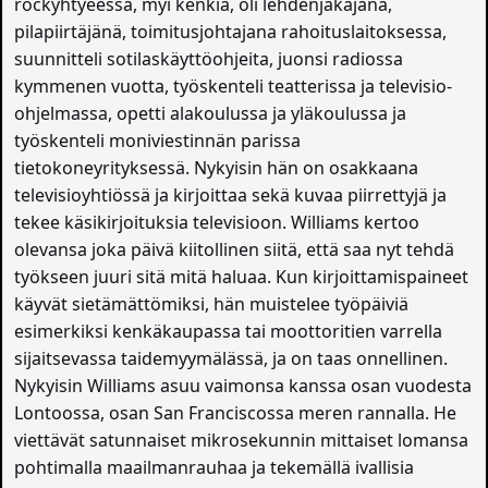
rockyhtyeessä, myi kenkiä, oli lehdenjakajana,
pilapiirtäjänä, toimitusjohtajana rahoituslaitoksessa,
suunnitteli sotilaskäyttöohjeita, juonsi radiossa
kymmenen vuotta, työskenteli teatterissa ja televisio-
ohjelmassa, opetti alakoulussa ja yläkoulussa ja
työskenteli moniviestinnän parissa
tietokoneyrityksessä. Nykyisin hän on osakkaana
televisioyhtiössä ja kirjoittaa sekä kuvaa piirrettyjä ja
tekee käsikirjoituksia televisioon. Williams kertoo
olevansa joka päivä kiitollinen siitä, että saa nyt tehdä
työkseen juuri sitä mitä haluaa. Kun kirjoittamispaineet
käyvät sietämättömiksi, hän muistelee työpäiviä
esimerkiksi kenkäkaupassa tai moottoritien varrella
sijaitsevassa taidemyymälässä, ja on taas onnellinen.
Nykyisin Williams asuu vaimonsa kanssa osan vuodesta
Lontoossa, osan San Franciscossa meren rannalla. He
viettävät satunnaiset mikrosekunnin mittaiset lomansa
pohtimalla maailmanrauhaa ja tekemällä ivallisia