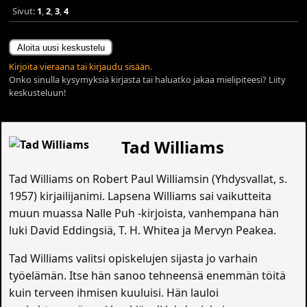
Sivut:
1
,
2
,
3
,
4
Aloita uusi keskustelu
Kirjoita vieraana tai kirjaudu sisään.
Onko sinulla kysymyksiä kirjasta tai haluatko jakaa mielipiteesi? Liity
keskusteluun!
Tad Williams
Tad Williams on Robert Paul Williamsin (Yhdysvallat, s.
1957) kirjailijanimi. Lapsena Williams sai vaikutteita
muun muassa Nalle Puh -kirjoista, vanhempana hän
luki David Eddingsiä, T. H. Whitea ja Mervyn Peakea.
Tad Williams valitsi opiskelujen sijasta jo varhain
työelämän. Itse hän sanoo tehneensä enemmän töitä
kuin terveen ihmisen kuuluisi. Hän lauloi