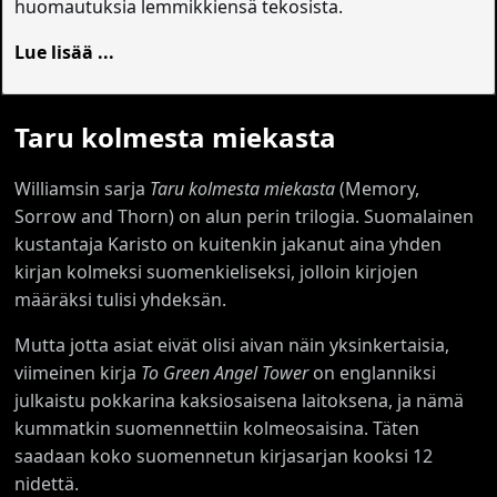
huomautuksia lemmikkiensä tekosista.
Lue lisää ...
Taru kolmesta miekasta
Williamsin sarja
Taru kolmesta miekasta
(Memory,
Sorrow and Thorn) on alun perin trilogia. Suomalainen
kustantaja Karisto on kuitenkin jakanut aina yhden
kirjan kolmeksi suomenkieliseksi, jolloin kirjojen
määräksi tulisi yhdeksän.
Mutta jotta asiat eivät olisi aivan näin yksinkertaisia,
viimeinen kirja
To Green Angel Tower
on englanniksi
julkaistu pokkarina kaksiosaisena laitoksena, ja nämä
kummatkin suomennettiin kolmeosaisina. Täten
saadaan koko suomennetun kirjasarjan kooksi 12
nidettä.