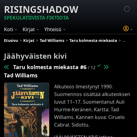
RISINGSHADOW
SPEKULATIIVISTA FIKTIOTA
Koti
Kirjat
Yhteisö
Etusivu
Kirjat
Tad Williams
Taru kolmesta miekasta
Jäähyväi
Jäähyväisten kivi
✓
Taru kolmesta miekasta #6
/ 12
Tad Williams
Alkuteos ilmestynyt 1990.
Suomennos sisältää alkuteoksen
luvut 11–17. Suomentanut Auli
Hurme-Keränen. Kartta: Tad
Williams. Kannen kuva: Ciruelo
Cabral. Sidottu.