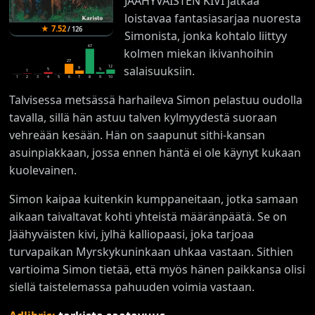
JÄÄHYVÄISTEN KIVI jatkaa
loistavaa fantasiasarjaa nuoresta
★
7.52
/
126
Simonista, jonka kohtalo liittyy
67
kolmen miekan ikivanhoihin
27
12
salaisuuksiin.
9
5
5
1
1
2
3
4
5
6
7
8
9
10
Talvisessa metsässä harhaileva Simon pelastuu oudolla
tavalla, sillä hän astuu talven kylmyydestä suoraan
vehreään kesään. Hän on saapunut sithi-kansan
asuinpiakkaan, jossa ennen häntä ei ole käynyt kukaan
kuolevainen.
Simon kaipaa kuitenkin kumppaneitaan, jotka samaan
aikaan taivaltavat kohti yhteistä määränpäätä. Se on
Jäähyväisten kivi, jylhä kalliopaasi, joka tarjoaa
turvapaikan Myrskykuninkaan uhkaa vastaan. Sithien
vartioima Simon tietää, että myös hänen paikkansa olisi
siellä taistelemassa pahuuden voimia vastaan.