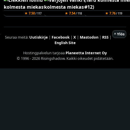
★ 7.50
★ 7.54
★ 7.76
/ 117
/ 118
/ 119
^ Ylös
Seuraa meitä:
Uutiskirje
|
Facebook
|
X
|
Mastodon
|
RSS
|
English Site
Hostingpalvelun tarjoaa
Planeetta Internet Oy
© 1996 - 2026 Risingshadow. Kaikki oikeudet pidätetään.