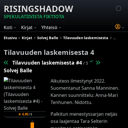
RISINGSHADOW
SPEKULATIIVISTA FIKTIOTA
Koti
Kirjat
Yhteisö
Etusivu
Kirjat
Solvej Balle
Tilavuuden laskemisesta
Tilavuud
Tilavuuden laskemisesta 4
✓
Tilavuuden laskemisesta #4
/ 5
Solvej Balle
Alkuteos ilmestynyt 2022.
Suomentanut Sanna Manninen.
Kannen suunnittelu: Anna-Mari
Tenhunen. Nidottu.
Palkitun menestyssarjan neljäs
★
6.80
/
5
osa laajentaa Tara Selterin
4