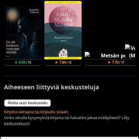
★ 8.06
★ 7.84
★ 7.70
/ 15
/ 12
/ 17
Aiheeseen liittyviä keskusteluja
Aloita uusi keskustelu
Kirjoita vieraana tai kirjaudu sisään.
Onko sinulla kysymyksiä kirjasta tai haluatko jakaa mielipiteesi? Liity
keskusteluun!