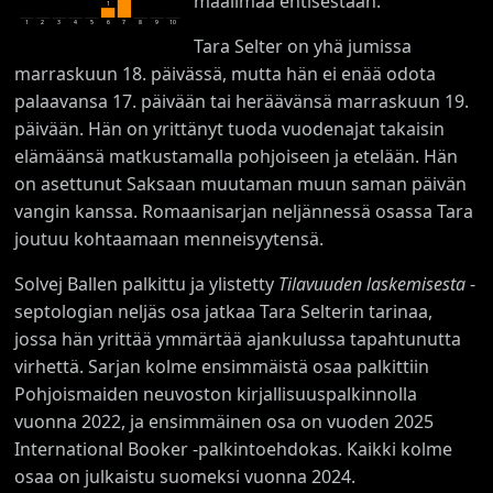
maailmaa entisestään.
1
1
2
3
4
5
6
7
8
9
10
Tara Selter on yhä jumissa
marraskuun 18. päivässä, mutta hän ei enää odota
palaavansa 17. päivään tai heräävänsä marraskuun 19.
päivään. Hän on yrittänyt tuoda vuodenajat takaisin
elämäänsä matkustamalla pohjoiseen ja etelään. Hän
on asettunut Saksaan muutaman muun saman päivän
vangin kanssa. Romaanisarjan neljännessä osassa Tara
joutuu kohtaamaan menneisyytensä.
Solvej Ballen palkittu ja ylistetty
Tilavuuden laskemisesta
-
septologian neljäs osa jatkaa Tara Selterin tarinaa,
jossa hän yrittää ymmärtää ajankulussa tapahtunutta
virhettä. Sarjan kolme ensimmäistä osaa palkittiin
Pohjoismaiden neuvoston kirjallisuuspalkinnolla
vuonna 2022, ja ensimmäinen osa on vuoden 2025
International Booker -palkintoehdokas. Kaikki kolme
osaa on julkaistu suomeksi vuonna 2024.