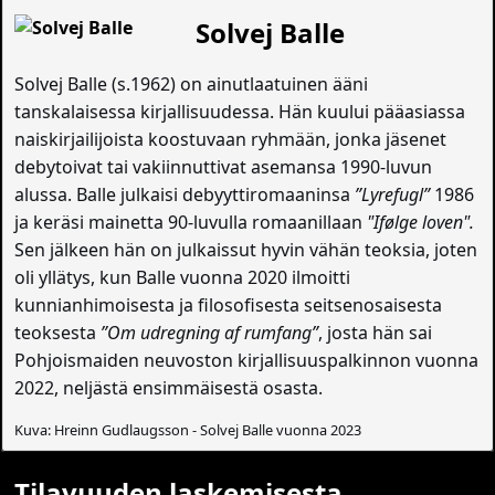
Solvej Balle
Solvej Balle (s.1962) on ainutlaatuinen ääni
tanskalaisessa kirjallisuudessa. Hän kuului pääasiassa
naiskirjailijoista koostuvaan ryhmään, jonka jäsenet
debytoivat tai vakiinnuttivat asemansa 1990-luvun
alussa. Balle julkaisi debyyttiromaaninsa
”Lyrefugl”
1986
ja keräsi mainetta 90-luvulla romaanillaan
"Ifølge loven".
Sen jälkeen hän on julkaissut hyvin vähän teoksia, joten
oli yllätys, kun Balle vuonna 2020 ilmoitti
kunnianhimoisesta ja filosofisesta seitsenosaisesta
teoksesta
”Om udregning af rumfang”
, josta hän sai
Pohjoismaiden neuvoston kirjallisuuspalkinnon vuonna
2022, neljästä ensimmäisestä osasta.
Kuva: Hreinn Gudlaugsson - Solvej Balle vuonna 2023
Tilavuuden laskemisesta