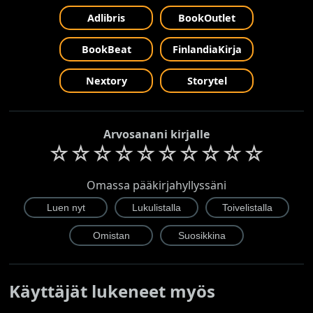
Adlibris
BookOutlet
BookBeat
FinlandiaKirja
Nextory
Storytel
Arvosanani kirjalle
☆
☆
☆
☆
☆
☆
☆
☆
☆
☆
Omassa pääkirjahyllyssäni
Käyttäjät lukeneet myös