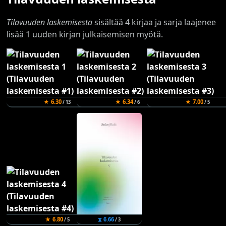
Tilavuuden laskemisesta
sisältää 4 kirjaa ja sarja laajenee
lisää 1 uuden kirjan julkaisemisen myötä.
★ 6.30
★ 6.34
★ 7.00
/ 13
/ 6
/ 5
★ 6.80
⧗ 6.66
/ 5
/ 3