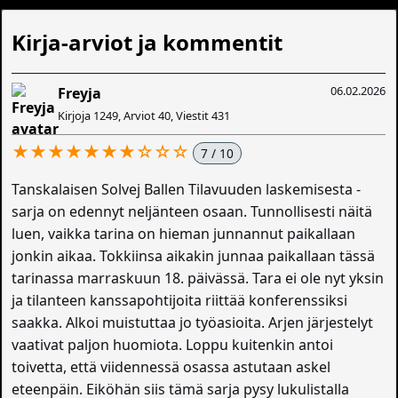
Kirja-arviot ja kommentit
06.02.2026
Freyja
Kirjoja 1249, Arviot 40, Viestit 431
★★★★★★★☆☆☆
7 / 10
Tanskalaisen Solvej Ballen Tilavuuden laskemisesta -
sarja on edennyt neljänteen osaan. Tunnollisesti näitä
luen, vaikka tarina on hieman junnannut paikallaan
jonkin aikaa. Tokkiinsa aikakin junnaa paikallaan tässä
tarinassa marraskuun 18. päivässä. Tara ei ole nyt yksin
ja tilanteen kanssapohtijoita riittää konferenssiksi
saakka. Alkoi muistuttaa jo työasioita. Arjen järjestelyt
vaativat paljon huomiota. Loppu kuitenkin antoi
toivetta, että viidennessä osassa astutaan askel
eteenpäin. Eiköhän siis tämä sarja pysy lukulistalla