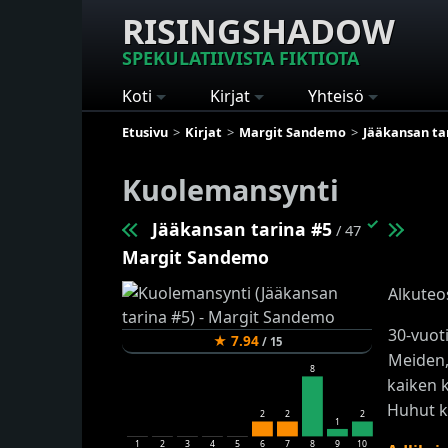
RISINGSHADOW
SPEKULATIIVISTA FIKTIOTA
Koti
Kirjat
Yhteisö
Etusivu
Kirjat
Margit Sandemo
Jääkansan ta
Kuolemansynti
✓
Jääkansan tarina #5
/ 47
Margit Sandemo
Alkuteo
30-vuot
★
7.94
/
15
Meiden,
8
kaiken k
Huhut k
2
2
2
1
1
2
3
4
5
6
7
8
9
10