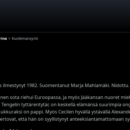
rina
Kuolemansynti
s ilmestynyt 1982. Suomentanut Marja Mahlamäki. Nidottu.
inen sota riehui Euroopassa, ja myös Jääkansan nuoret miehe
 Tengelin tyttärentytär, on keskellä elämänsä suurimpia ong
ukkuraksi on pappi. Myös Cecilen hyvällä ystävällä Alexander
ertovat, että hän on syyllistynyt anteeksiantamattomaan sy