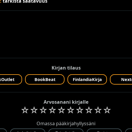
s:
tarkista saatavuus
Kirjan tilaus
Outlet
BookBeat
FinlandiaKirja
Next
Arvosanani kirjalle
☆
☆
☆
☆
☆
☆
☆
☆
☆
☆
Omassa pääkirjahyllyssäni