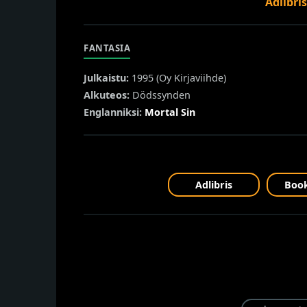
Adlibri
FANTASIA
Julkaistu:
1995 (
Oy Kirjaviihde
)
Alkuteos:
Dödssynden
Englanniksi:
Mortal Sin
Adlibris
Book