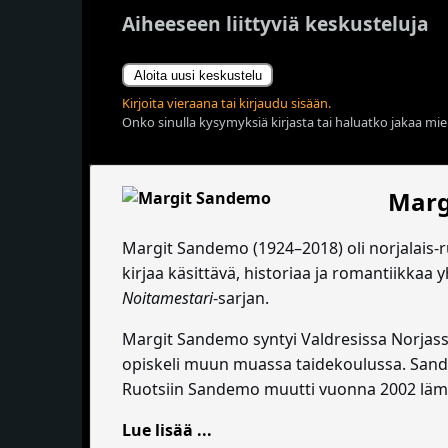
Aiheeseen liittyviä keskusteluja
Aloita uusi keskustelu
Kirjoita vieraana tai kirjaudu sisään.
Onko sinulla kysymyksiä kirjasta tai haluatko jakaa miel
Marg
Margit Sandemo (1924–2018) oli norjalais-ru
kirjaa käsittävä, historiaa ja romantiikkaa
Noitamestari
-sarjan.
Margit Sandemo syntyi Valdresissa Norjassa.
opiskeli muun muassa taidekoulussa. Sande
Ruotsiin Sandemo muutti vuonna 2002 lä
Lue lisää ...