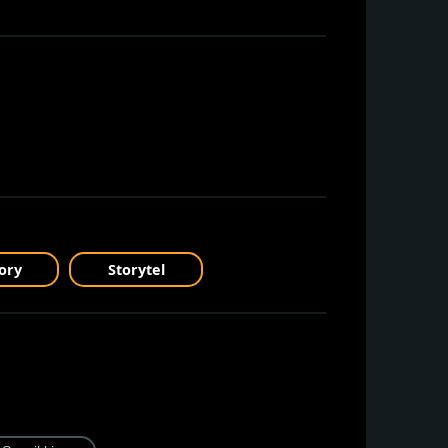
ory
Storytel