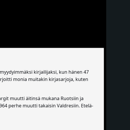
 myydyimmäksi kirjailijaksi, kun hänen 47
irjoitti monia muitakin kirjasarjoja, kuten
argit muutti äitinsä mukana Ruotsiin ja
4 perhe muutti takaisin Valdresiin. Etelä-