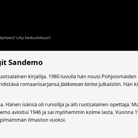
ipiteesi? Liity keskusteluun!
it Sandemo
otsalainen kirjailija. 1980-luvulla hän nousi Pohjoismaiden
 yhdistävä romaanisarjansa
Jääkansan tarina
julkaistiin. Hän k
 Hänen isänsä oli runoilija ja äiti ruotsalainen opettaja. M
mo avioitui 1946 ja sai myöhemmin kolme lasta. Vuonna 196
mpimämmän ilmaston vuoksi.