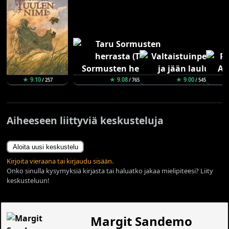
★ 9.10
★ 9.08
★ 9.00
/ 257
/ 765
/ 545
Aiheeseen liittyviä keskusteluja
Aloita uusi keskustelu
Kirjoita vieraana tai kirjaudu sisään.
Onko sinulla kysymyksiä kirjasta tai haluatko jakaa mielipiteesi? Liity
keskusteluun!
Margit Sandemo