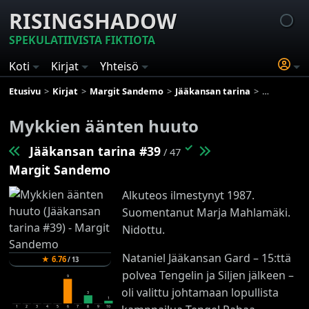
RISINGSHADOW
SPEKULATIIVISTA FIKTIOTA
Koti
Kirjat
Yhteisö
Etusivu
Kirjat
Margit Sandemo
Jääkansan tarina
Mykkien ä
Mykkien äänten huuto
✓
Jääkansan tarina #39
/ 47
Margit Sandemo
Alkuteos ilmestynyt 1987.
Suomentanut Marja Mahlamäki.
Nidottu.
Nataniel Jääkansan Gard – 15:ttä
★
6.76
/
13
polvea Tengelin ja Siljen jälkeen –
9
oli valittu johtamaan lopullista
3
1
1
2
3
4
5
6
7
8
9
10