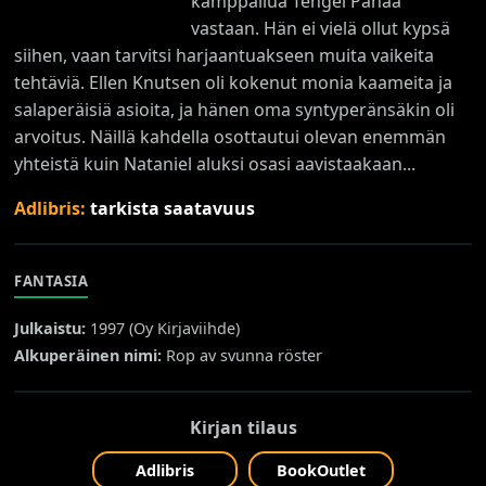
kamppailua Tengel Pahaa
vastaan. Hän ei vielä ollut kypsä
siihen, vaan tarvitsi harjaantuakseen muita vaikeita
tehtäviä. Ellen Knutsen oli kokenut monia kaameita ja
salaperäisiä asioita, ja hänen oma syntyperänsäkin oli
arvoitus. Näillä kahdella osottautui olevan enemmän
yhteistä kuin Nataniel aluksi osasi aavistaakaan...
Adlibris:
tarkista saatavuus
FANTASIA
Julkaistu:
1997 (
Oy Kirjaviihde
)
Alkuperäinen nimi:
Rop av svunna röster
Kirjan tilaus
Adlibris
BookOutlet