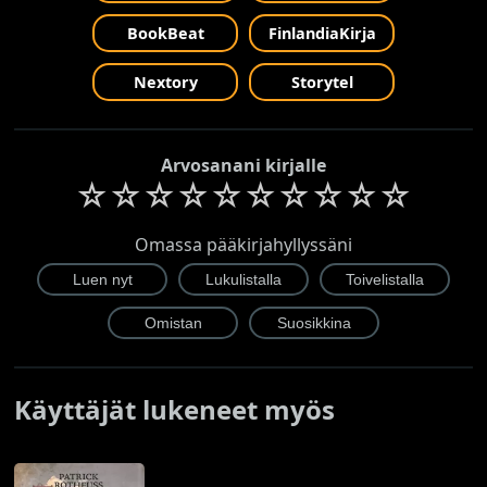
BookBeat
FinlandiaKirja
Nextory
Storytel
Arvosanani kirjalle
☆
☆
☆
☆
☆
☆
☆
☆
☆
☆
Omassa pääkirjahyllyssäni
Käyttäjät lukeneet myös