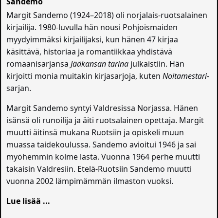
Margit Sandemo (1924–2018) oli norjalais-ruotsalainen
kirjailija. 1980-luvulla hän nousi Pohjoismaiden
myydyimmäksi kirjailijaksi, kun hänen 47 kirjaa
käsittävä, historiaa ja romantiikkaa yhdistävä
romaanisarjansa
Jääkansan tarina
julkaistiin. Hän
kirjoitti monia muitakin kirjasarjoja, kuten
Noitamestari
-
sarjan.
Margit Sandemo syntyi Valdresissa Norjassa. Hänen
isänsä oli runoilija ja äiti ruotsalainen opettaja. Margit
muutti äitinsä mukana Ruotsiin ja opiskeli muun
muassa taidekoulussa. Sandemo avioitui 1946 ja sai
myöhemmin kolme lasta. Vuonna 1964 perhe muutti
takaisin Valdresiin. Etelä-Ruotsiin Sandemo muutti
vuonna 2002 lämpimämmän ilmaston vuoksi.
Lue lisää ...