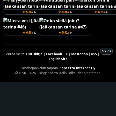
★ 5.76
★ 5.66
★ 6.24
/ 12
/ 12
/ 13
★ 6.58
★ 5.92
/ 12
/ 14
^ Ylös
Seuraa meitä:
Uutiskirje
|
Facebook
|
X
|
Mastodon
|
RSS
|
English Site
Hostingpalvelun tarjoaa
Planeetta Internet Oy
© 1996 - 2026 Risingshadow. Kaikki oikeudet pidätetään.