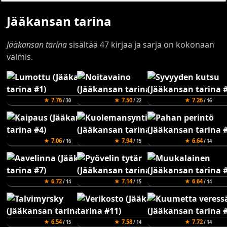
Jääkansan tarina
Jääkansan tarina
sisältää 47 kirjaa ja sarja on kokonaan
valmis.
★ 7.76
★ 7.50
★ 7.26
/ 30
/ 22
/ 16
★ 7.06
★ 7.94
★ 6.64
/ 16
/ 15
/ 14
★ 6.72
★ 7.14
★ 6.64
/ 14
/ 15
/ 14
★ 6.54
★ 7.58
★ 7.72
/ 15
/ 14
/ 14