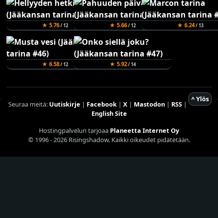
★ 5.76
★ 5.66
★ 6.24
/ 12
/ 12
/ 13
★ 6.58
★ 5.92
/ 12
/ 14
^ Ylös
Seuraa meitä:
Uutiskirje
|
Facebook
|
X
|
Mastodon
|
RSS
|
English Site
Hostingpalvelun tarjoaa
Planeetta Internet Oy
© 1996 - 2026 Risingshadow. Kaikki oikeudet pidätetään.