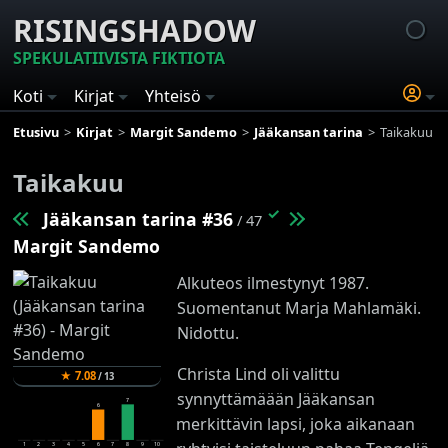
RISINGSHADOW
SPEKULATIIVISTA FIKTIOTA
Koti
Kirjat
Yhteisö
Etusivu
Kirjat
Margit Sandemo
Jääkansan tarina
Taikakuu
Taikakuu
✓
Jääkansan tarina #36
/ 47
Margit Sandemo
Alkuteos ilmestynyt 1987.
Suomentanut Marja Mahlamäki.
Nidottu.
Christa Lind oli valittu
★
7.08
/
13
synnyttämäään Jääkansan
7
6
merkittävin lapsi, joka aikanaan
1
2
3
4
5
6
7
8
9
10