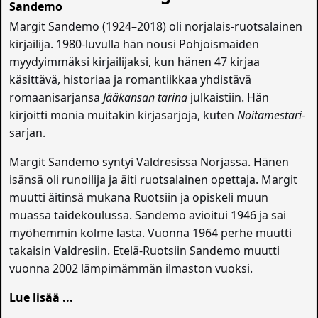
Margit Sandemo (1924–2018) oli norjalais-ruotsalainen
kirjailija. 1980-luvulla hän nousi Pohjoismaiden
myydyimmäksi kirjailijaksi, kun hänen 47 kirjaa
käsittävä, historiaa ja romantiikkaa yhdistävä
romaanisarjansa
Jääkansan tarina
julkaistiin. Hän
kirjoitti monia muitakin kirjasarjoja, kuten
Noitamestari
-
sarjan.
Margit Sandemo syntyi Valdresissa Norjassa. Hänen
isänsä oli runoilija ja äiti ruotsalainen opettaja. Margit
muutti äitinsä mukana Ruotsiin ja opiskeli muun
muassa taidekoulussa. Sandemo avioitui 1946 ja sai
myöhemmin kolme lasta. Vuonna 1964 perhe muutti
takaisin Valdresiin. Etelä-Ruotsiin Sandemo muutti
vuonna 2002 lämpimämmän ilmaston vuoksi.
Lue lisää ...