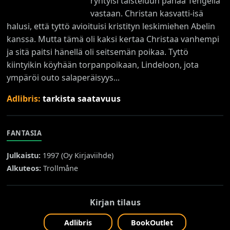
ryhtyisi taisteluun pahaa Tengeliä
vastaan. Christan kasvatti-isä
halusi, että tyttö avioituisi kristityn leskimiehen Abelin
kanssa. Mutta tämä oli kaksi kertaa Christaa vanhempi
ja sitä paitsi hänellä oli seitsemän poikaa. Tyttö
kiintyikin köyhään torpanpoikaan, Lindeloon, jota
ympäröi outo salaperäisyys...
Adlibris:
tarkista saatavuus
FANTASIA
Julkaistu:
1997 (
Oy Kirjaviihde
)
Alkuteos:
Trollmåne
Kirjan tilaus
Adlibris
BookOutlet