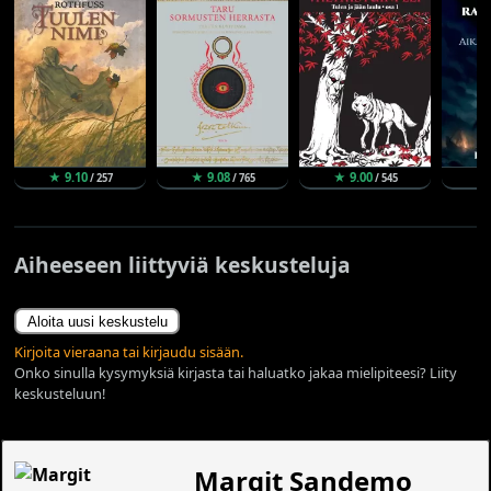
★ 9.10
★ 9.08
★ 9.00
★
/ 257
/ 765
/ 545
Aiheeseen liittyviä keskusteluja
Aloita uusi keskustelu
Kirjoita vieraana tai kirjaudu sisään.
Onko sinulla kysymyksiä kirjasta tai haluatko jakaa mielipiteesi? Liity
keskusteluun!
Margit Sandemo