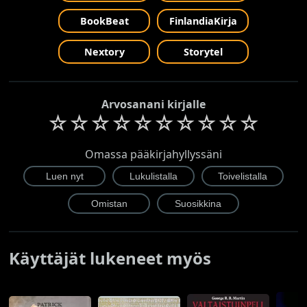
BookBeat
FinlandiaKirja
Nextory
Storytel
Arvosanani kirjalle
☆
☆
☆
☆
☆
☆
☆
☆
☆
☆
Omassa pääkirjahyllyssäni
Käyttäjät lukeneet myös