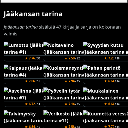
Jääkansan tarina
Jääkansan tarina
sisältää 47 kirjaa ja sarja on kokonaan
valmis.
★ 7.76
★ 7.50
★ 7.26
/ 30
/ 22
/ 16
★ 7.06
★ 7.94
★ 6.64
/ 16
/ 15
/ 14
★ 6.72
★ 7.14
★ 6.64
/ 14
/ 15
/ 14
★ 6.54
★ 7.58
★ 7.72
/ 15
/ 14
/ 14