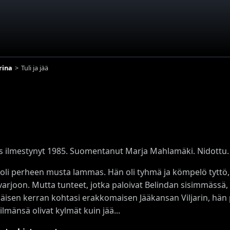
rina
Tuli ja jää
s ilmestynyt 1985. Suomentanut Marja Mahlamäki. Nidottu.
 oli perheen musta lammas. Hän oli tyhmä ja kömpelö tyttö, 
varjoon. Mutta tunteet, jotka paloivat Belindan sisimmässä, 
isen kerran kohtasi erakkomaisen Jääkansan Viljarin, hän pel
lmänsä olivat kylmät kuin jää...