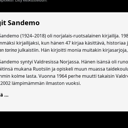
it Sandemo
Sandemo (1924–2018) oli norjalais-ruotsalainen kirjailija. 1
mäksi kirjailijaksi, kun hänen 47 kirjaa käsittävä, historia
n tarina
julkaistiin. Hän kirjoitti monia muitakin kirjasarjoj
andemo syntyi Valdresissa Norjassa. Hänen isänsä oli runoili
äitinsä mukana Ruotsiin ja opiskeli muun muassa taidekoulu
in kolme lasta. Vuonna 1964 perhe muutti takaisin Valdre
 2002 lämpimämmän ilmaston vuoksi.
ä ...