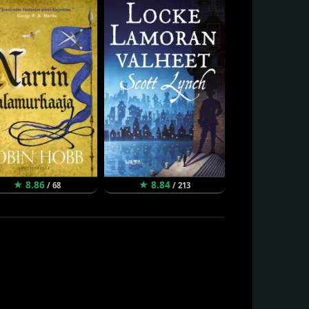
★ 8.86
★ 8.84
★ 8.80
/ 68
/ 213
/ 