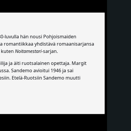
980-luvulla hän nousi Pohjoismaiden
a ja romantiikkaa yhdistävä romaanisarjansa
a, kuten
Noitamestari
-sarjan.
ja ja äiti ruotsalainen opettaja. Margit
ssa. Sandemo avioitui 1946 ja sai
siin. Etelä-Ruotsiin Sandemo muutti