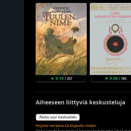
★ 9.10
★ 9.08
/ 257
/ 765
Aiheeseen liittyviä keskusteluja
Aloita uusi keskustelu
Kirjoita vieraana tai kirjaudu sisään.
Onko sinulla kysymyksiä kirjasta tai haluatko jakaa miel