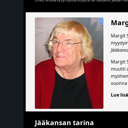
Marg
Margit 
myydyim
Jääkansa
Margit S
muutti 
myöhemm
vuonna
Lue lisä
Jääkansan tarina