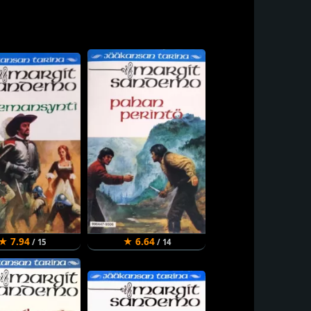
★ 7.94
★ 6.64
/ 15
/ 14