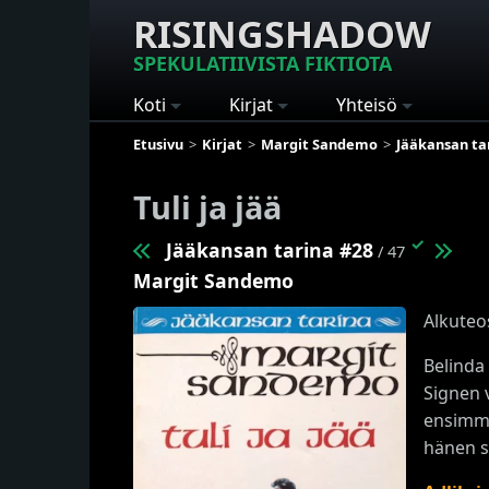
RISINGSHADOW
SPEKULATIIVISTA FIKTIOTA
Koti
Kirjat
Yhteisö
Etusivu
Kirjat
Margit Sandemo
Jääkansan ta
Tuli ja jää
✓
Jääkansan tarina #28
/ 47
Margit Sandemo
Alkuteo
Belinda
Signen 
ensimmä
hänen si