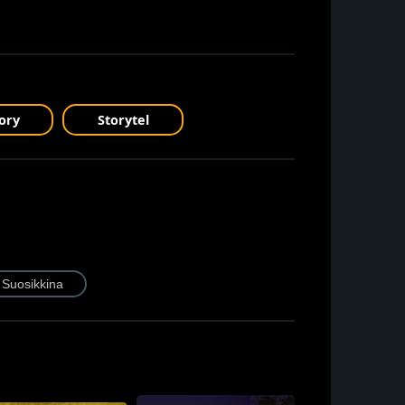
ory
Storytel