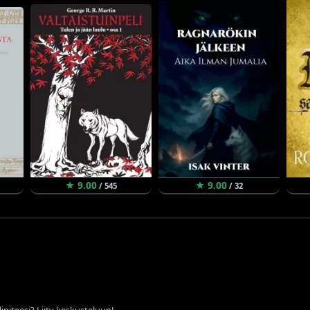
★ 9.00
★ 9.00
/ 545
/ 32
ipiteesi? Liity keskusteluun!