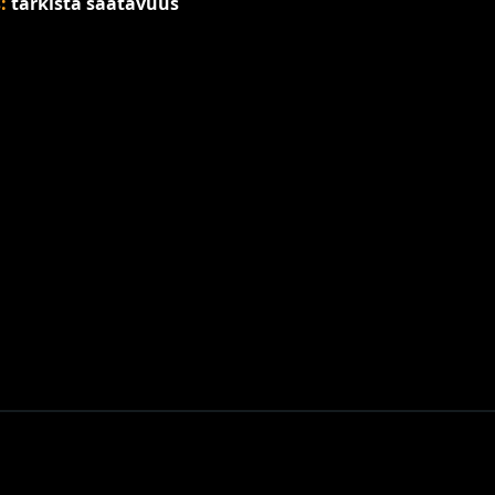
s:
tarkista saatavuus