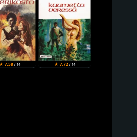
★ 7.58
★ 7.72
/ 14
/ 14