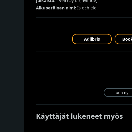
Julkaistu:
1996 (
Oy Kirjaviihde
)
Alkuperäinen nimi:
Is och eld
Adlibris
Book
Käyttäjät lukeneet myös