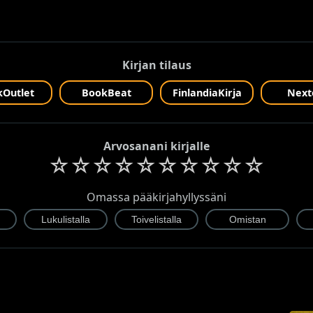
Kirjan tilaus
Outlet
BookBeat
FinlandiaKirja
Next
Arvosanani kirjalle
☆
☆
☆
☆
☆
☆
☆
☆
☆
☆
Omassa pääkirjahyllyssäni