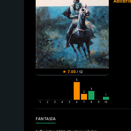
Adlibri
★
7.00
/
12
6
3
2
1
1
2
3
4
5
6
7
8
9
10
FANTASIA