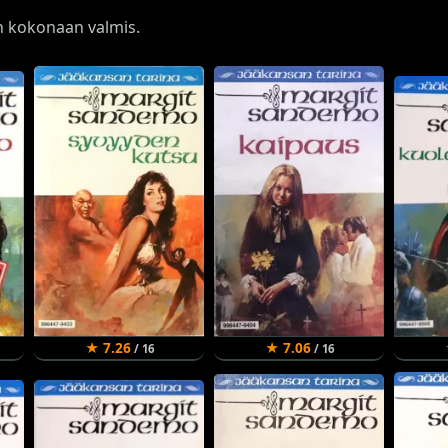
on kokonaan valmis.
★ 7.26
★ 7.06
/ 16
/ 16