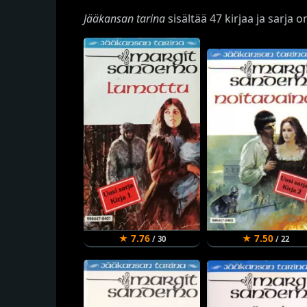
Jääkansan tarina
sisältää 47 kirjaa ja sarja 
★ 7.76
★ 7.50
/ 30
/ 22