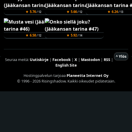
★ 5.76
★ 5.66
★ 6.24
/ 12
/ 12
/ 13
★ 6.58
★ 5.92
/ 12
/ 14
^ Ylös
Seuraa meitä:
Uutiskirje
|
Facebook
|
X
|
Mastodon
|
RSS
|
English Site
Hostingpalvelun tarjoaa
Planeetta Internet Oy
© 1996 - 2026 Risingshadow. Kaikki oikeudet pidätetään.