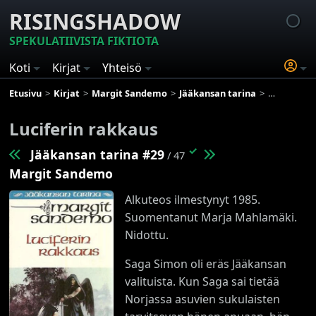
RISINGSHADOW
SPEKULATIIVISTA FIKTIOTA
Koti
Kirjat
Yhteisö
Etusivu
Kirjat
Margit Sandemo
Jääkansan tarina
Luciferin r
Luciferin rakkaus
✓
Jääkansan tarina #29
/ 47
Margit Sandemo
Alkuteos ilmestynyt 1985.
Suomentanut Marja Mahlamäki.
Nidottu.
Saga Simon oli eräs Jääkansan
valituista. Kun Saga sai tietää
Norjassa asuvien sukulaisten