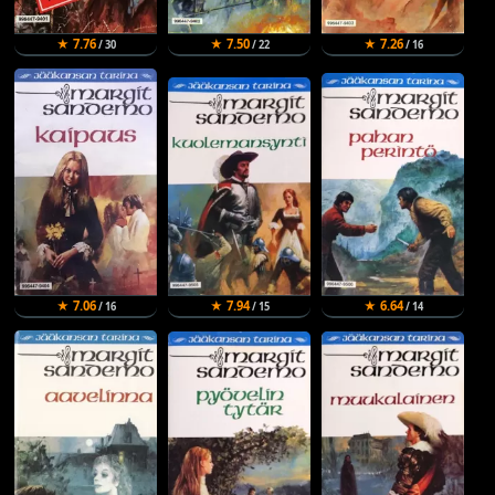
★ 7.76
★ 7.50
★ 7.26
/ 30
/ 22
/ 16
★ 7.06
★ 7.94
★ 6.64
/ 16
/ 15
/ 14