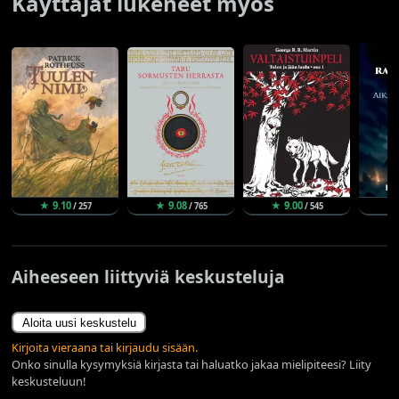
Käyttäjät lukeneet myös
★ 9.10
★ 9.08
★ 9.00
★
/ 257
/ 765
/ 545
Aiheeseen liittyviä keskusteluja
Aloita uusi keskustelu
Kirjoita vieraana tai kirjaudu sisään.
Onko sinulla kysymyksiä kirjasta tai haluatko jakaa mielipiteesi? Liity
keskusteluun!