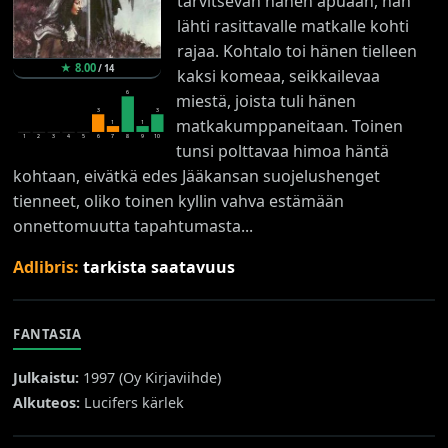
tarvitsevan hänen apuaan, hän
lähti rasittavalle matkalle kohti
rajaa. Kohtalo toi hänen tielleen
★
8.00
/
14
kaksi komeaa, seikkailevaa
6
miestä, joista tuli hänen
3
3
matkakumppaneitaan. Toinen
1
1
1
2
3
4
5
6
7
8
9
10
tunsi polttavaa himoa häntä
kohtaan, eivätkä edes Jääkansan suojelushenget
tienneet, oliko toinen kyllin vahva estämään
onnettomuutta tapahtumasta...
Adlibris:
tarkista saatavuus
FANTASIA
Julkaistu:
1997 (
Oy Kirjaviihde
)
Alkuteos:
Lucifers kärlek