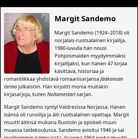
Margit Sandemo
Margit Sandemo (1924–2018) oli
norjalais-ruotsalainen kirjailija.
1980-luvulla hän nousi
Pohjoismaiden myydyimmäksi
kirjailijaksi, kun hänen 47 kirjaa
käsittävä, historiaa ja
romantiikkaa yhdistävä romaanisarjansa
Jääkansan
tarina
julkaistiin. Hän kirjoitti monia muitakin
kirjasarjoja, kuten
Noitamestari
-sarjan.
Margit Sandemo syntyi Valdresissa Norjassa. Hänen
isänsä oli runoilija ja äiti ruotsalainen opettaja. Margit
muutti äitinsä mukana Ruotsiin ja opiskeli muun
muassa taidekoulussa. Sandemo avioitui 1946 ja sai
myöhemmin kolme lasta. Vuonna 1964 perhe muutti