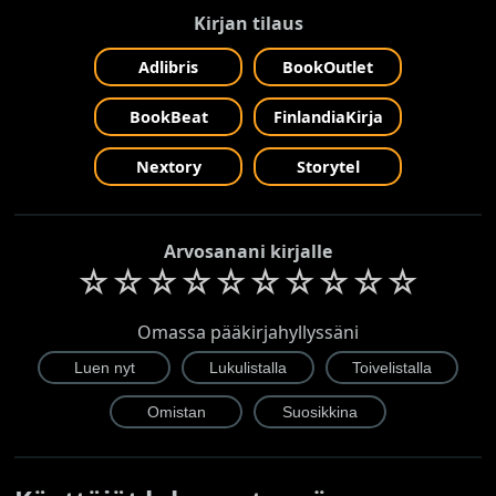
Kirjan tilaus
Adlibris
BookOutlet
BookBeat
FinlandiaKirja
Nextory
Storytel
Arvosanani kirjalle
☆
☆
☆
☆
☆
☆
☆
☆
☆
☆
Omassa pääkirjahyllyssäni