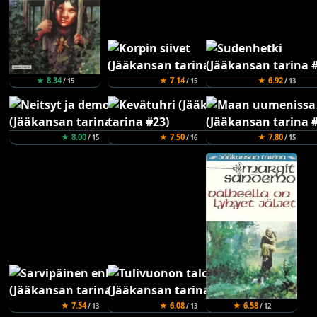
★ 8.34
★ 7.14
★ 6.92
/ 15
/ 15
/ 13
★ 8.00
★ 7.50
★ 7.80
/ 15
/ 16
/ 15
★ 7.54
★ 6.08
★ 6.58
/ 13
/ 13
/ 12