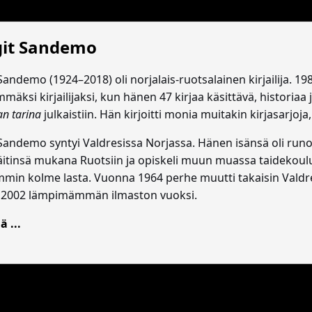
it Sandemo
Sandemo (1924–2018) oli norjalais-ruotsalainen kirjailija. 1
mäksi kirjailijaksi, kun hänen 47 kirjaa käsittävä, historia
n tarina
julkaistiin. Hän kirjoitti monia muitakin kirjasarjoj
andemo syntyi Valdresissa Norjassa. Hänen isänsä oli runoili
äitinsä mukana Ruotsiin ja opiskeli muun muassa taidekoulu
in kolme lasta. Vuonna 1964 perhe muutti takaisin Valdre
 2002 lämpimämmän ilmaston vuoksi.
ä ...