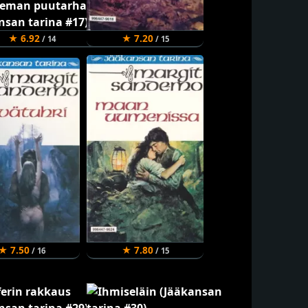
★ 6.92
★ 7.20
/ 14
/ 15
★ 7.50
★ 7.80
/ 16
/ 15