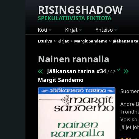
RISINGSHADOW
SPEKULATIIVISTA FIKTIOTA
Koti
Kirjat
Yhteisö
Etusivu
Kirjat
Margit Sandemo
Jääkansan ta
Nainen rannalla
✓
Jääkansan tarina #34
/ 47
Margit Sandemo
Suoment
Andre B
Trondhe
Voisiko 
Jäljet j