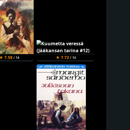
★ 7.58
★ 7.72
/ 14
/ 14