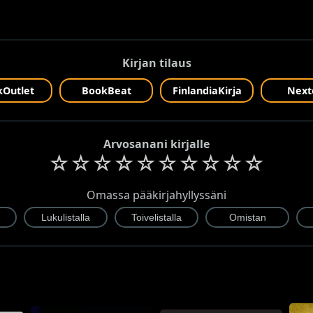
Kirjan tilaus
Outlet
BookBeat
FinlandiaKirja
Next
Arvosanani kirjalle
☆
☆
☆
☆
☆
☆
☆
☆
☆
☆
Omassa pääkirjahyllyssäni