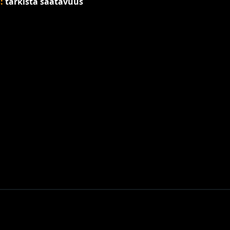
s:
tarkista saatavuus