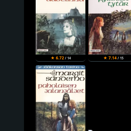
★ 6.72
★ 7.14
/ 14
/ 15