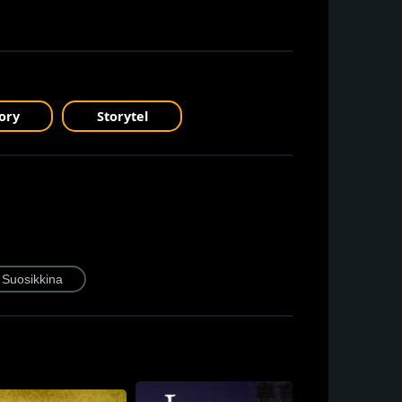
ory
Storytel