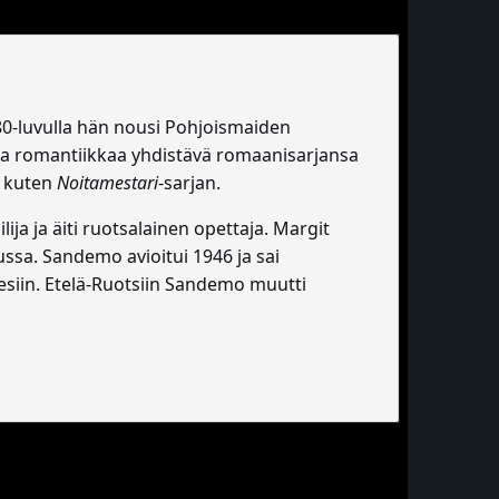
980-luvulla hän nousi Pohjoismaiden
a ja romantiikkaa yhdistävä romaanisarjansa
a, kuten
Noitamestari
-sarjan.
ja ja äiti ruotsalainen opettaja. Margit
ssa. Sandemo avioitui 1946 ja sai
siin. Etelä-Ruotsiin Sandemo muutti