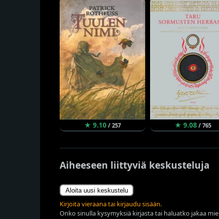
★ 9.10
★ 9.08
/ 257
/ 765
Aiheeseen liittyviä keskusteluja
Aloita uusi keskustelu
Kirjoita vieraana tai kirjaudu sisään.
Onko sinulla kysymyksiä kirjasta tai haluatko jakaa miel