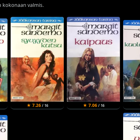
on kokonaan valmis.
★ 7.26
★ 7.06
/ 16
/ 16