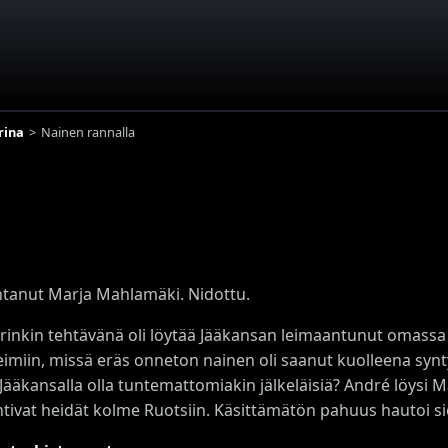
rina
Nainen rannalla
anut Marja Mahlamäki. Nidottu.
rinkin tehtävänä oli löytää Jääkansan leimaantunut omassa 
imiin, missä eräs onneton nainen oli saanut kuolleena sy
Jääkansalla olla tuntemattomiakin jälkeläisiä? André löysi Ma
ohtivat heidät kolme Ruotsiin. Käsittämätön pahuus hautoi sie