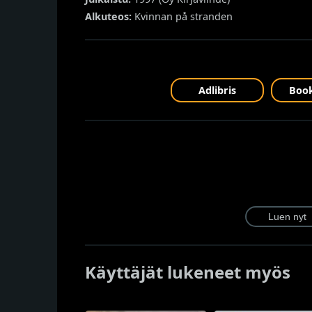
Alkuteos:
Kvinnan på stranden
Adlibris
Book
Käyttäjät lukeneet myös