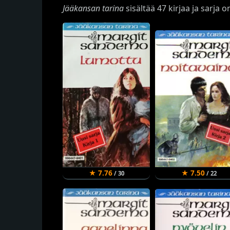
Jääkansan tarina
sisältää 47 kirjaa ja sarja 
★ 7.76
★ 7.50
/ 30
/ 22