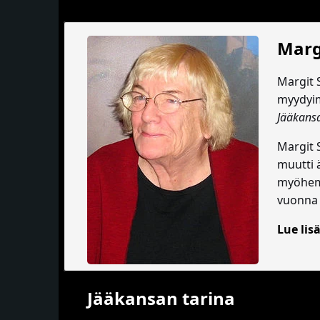
Marg
Margit 
myydyim
Jääkansa
Margit S
muutti 
myöhemm
vuonna
Lue lisä
Jääkansan tarina