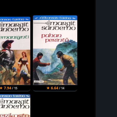
★ 7.94
★ 6.64
/ 15
/ 14