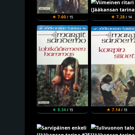
★ 7.60
★ 7.28
/ 15
/ 14
★ 8.34
★ 7.14
/ 15
/ 15