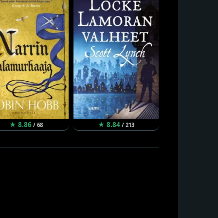
★ 8.86
★ 8.84
★ 8.80
/ 68
/ 213
/ 