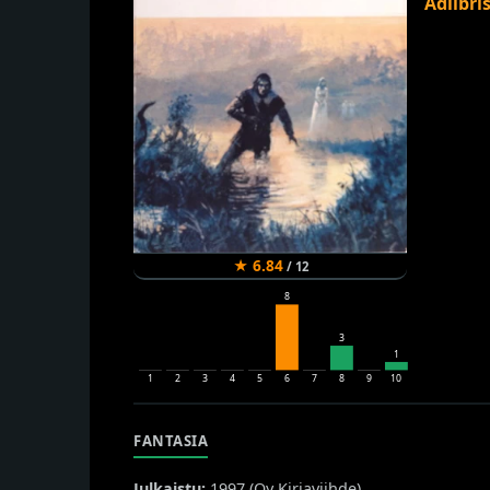
Adlibri
★
6.84
/
12
8
3
1
1
2
3
4
5
6
7
8
9
10
FANTASIA
Julkaistu:
1997 (
Oy Kirjaviihde
)