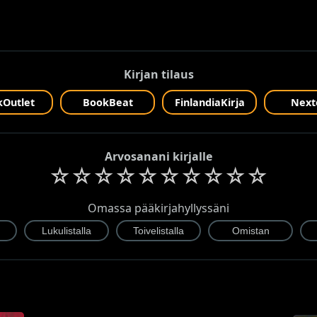
Kirjan tilaus
Outlet
BookBeat
FinlandiaKirja
Next
Arvosanani kirjalle
☆
☆
☆
☆
☆
☆
☆
☆
☆
☆
Omassa pääkirjahyllyssäni