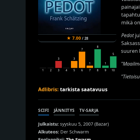
painaja
tapahtu
mikä on
Pedot
ju
★
7.00
/
28
Saksassa
8
suuren 
7
5
3
3
"Maailma
1
1
1
2
3
4
5
6
7
8
9
10
"Tietois
Adlibris:
tarkista saatavuus
SCIFI
JÄNNITYS
TV-SARJA
Julkaistu:
syyskuu 5, 2007 (
Bazar
)
Alkuteos:
Der Schwarm
Englanniksi:
The Swarm