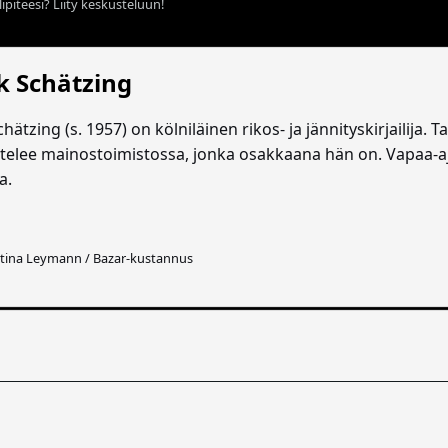
ipiteesi? Liity keskusteluun!
k Schätzing
hätzing (s. 1957) on kölniläinen rikos- ja jännityskirjailija.
telee mainostoimistossa, jonka osakkaana hän on. Vapaa-aja
a.
tina Leymann / Bazar-kustannus