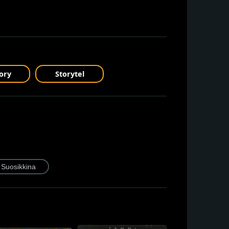
ory
Storytel