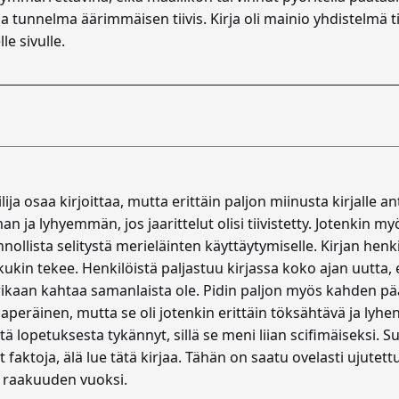
 tunnelma äärimmäisen tiivis. Kirja oli mainio yhdistelmä ti
le sivulle.
ilija osaa kirjoittaa, mutta erittäin paljon miinusta kirjalle ant
 ja lyhyemmän, jos jaarittelut olisi tiivistetty. Jotenkin m
nollista selitystä merieläinten käyttäytymiselle. Kirjan henkil
kukin tekee. Henkilöistä paljastuu kirjassa koko ajan uutta,
uurikaan kahtaa samanlaista ole. Pidin paljon myös kahden p
maperäinen, mutta se oli jotenkin erittäin töksähtävä ja lyh
 lopetuksesta tykännyt, sillä se meni liian scifimäiseksi. Suos
t faktoja, älä lue tätä kirjaa. Tähän on saatu ovelasti ujutett
n raakuuden vuoksi.