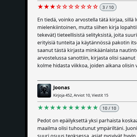
★★★☆☆☆☆☆☆☆
3 / 10
En tiedä, voinko arvostella tätä kirjaa, sillä
mielenkiintoinen, mutta siihen kirja lopahti
tekevät) tieteellisistä selityksistä, joita 
erityisiä tunteita ja käytännössä pakotin it
saanut tästä kirjasta minkäänlaista nautint
arvostelussa sanottiin, kirjasta olisi saanu
kolme hidasta viikkoa, joiden aikana olisin 
Joonas
Kirjoja 452, Arviot 10, Viestit 15
★★★★★★★★★★
10 / 10
Pedot on epäilyksettä yksi parhaista koska
maailma olisi tuhoutunut ympäriltäni. Juoni s
suuri osuus teoksessa, asiat pysyivät hyvi