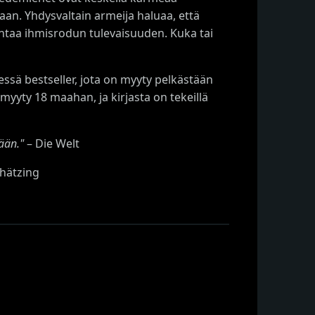
aan. Yhdysvaltain armeija haluaa, että
antaa ihmisrodun tulevaisuuden. Kuka tai
essä bestseller, jota on myyty pelkästään
yty 18 maahan, ja kirjasta on tekeillä
ään."
– Die Welt
hätzing