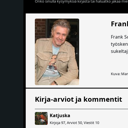
Onko sinulla kysymyksiä kirjasta tai haluatko jakaa miel
Fran
Frank Sc
työsken
sukeltaj
Kuva: Mar
Kirja-arviot ja kommentit
Katjuska
Kirjoja 97, Arviot 50, Viestit 10