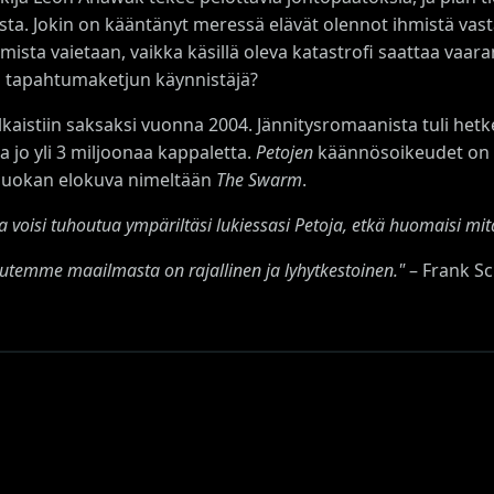
ista. Jokin on kääntänyt meressä elävät olennot ihmistä vast
mista vaietaan, vaikka käsillä oleva katastrofi saattaa vaar
 tapahtumaketjun käynnistäjä?
lkaistiin saksaksi vuonna 2004. Jännitysromaanista tuli hetk
 jo yli 3 miljoonaa kappaletta.
Petojen
käännösoikeudet on my
luokan elokuva nimeltään
The Swarm
.
 voisi tuhoutua ympäriltäsi lukiessasi Petoja, etkä huomaisi mit
uutemme maailmasta on rajallinen ja lyhytkestoinen."
– Frank Sc