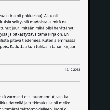
ua (kirja oli pokkarina). Alku oli
ituisia selityksiä madoista ja mitä ne
htunut juuri mitään mikä olisi herättänyt
ylsä ja pitkästyttävä tämä kirja on. En
cifistä pitävä tiedemies. Kuten aiemmassa
y pois. Kaduttaa kun tuhlasin tähän kirjaan
12.12.2013
enkä varmasti olisi huomannut, vaikka
kka tieteellä ja tutkimuksilla oli melko
ään ymmärtämättömyydelleen. Juoni oli