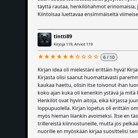
täyttä rautaa, henkilöhahmot erinomaisia, ja
Kiintoisaa luettavaa ensimmäiseltä viimeisel
tintti89
Kirjoja 119, Arviot 119
★★★★★★☆☆☆☆
6 / 10
Kirjan idea oli mielestäni erittäin hyvä! Kirja
Kirjasta olisi saanut huomattavasti paremman
kaukaa haettu, olisin itse toivonut ihan luon
koko ajan kuka oli kenenkin ystävä ja mitä 
Henkilöt ovat hyvin aitoja, eikä kirjassa j
loppupuolella. Kirjan lopetus oli erittäin o
myös hieman liiankin avoimeksi. Itse en tästä
trillereistä kiinnostuneille, mutta jos pelkää
nuorille en myöskään kirjaa suosittelisi se