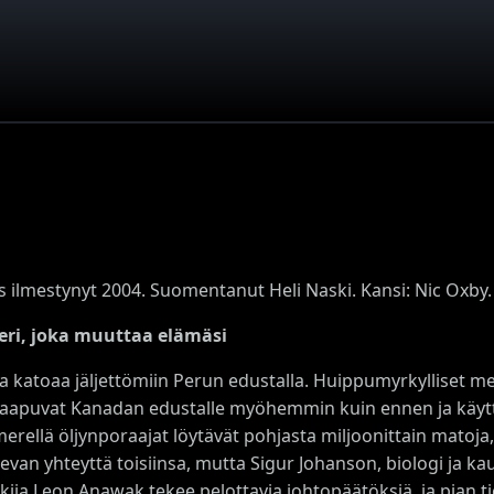
s ilmestynyt 2004. Suomentanut Heli Naski. Kansi: Nic Oxby.
leri, joka muuttaa elämäsi
ja katoaa jäljettömiin Perun edustalla. Huippumyrkylliset me
saapuvat Kanadan edustalle myöhemmin kuin ennen ja käyttä
rellä öljynporaajat löytävät pohjasta miljoonittain matoja, j
levan yhteyttä toisiinsa, mutta Sigur Johanson, biologi ja k
tkija Leon Anawak tekee pelottavia johtopäätöksiä, ja pian 