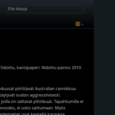
 Sidottu, kansipaperi. Nidottu painos 2010.
duusat piirittävät Australian rannikkoa.
ytyvät oudon aggressiivisesti.
oilla on valtavat pihtileuat. Tapahtumilla ei
aunosielu, ei usko sattumaan. Myös
tiedemiehet ovat keskellä karmeaa