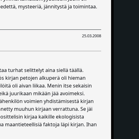
edettä, mysteeriä, jännitystä ja toimintaa.
25.03.2008
aa turhat selittelyt aina siellä täällä.
yös kirjan petojen alkuperä oli hieman
öitä oli aivan liikaa. Menin itse sekaisin
 eikä juurikaan mikään jää avoimeksi.
äähenkilön voimien yhdistämisestä kirjan
ennetty muuhun kirjaan verrattuna. Se jäi
ittelisin kirjaa kaikille ekologisista
ua maantieteellisiä faktoja läpi kirjan. Ihan