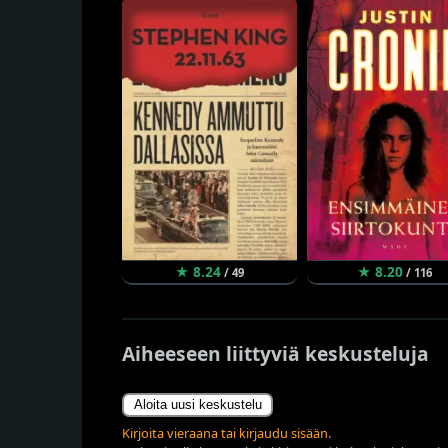
★ 8.24
★ 8.20
/ 49
/ 116
Aiheeseen liittyviä keskusteluja
Aloita uusi keskustelu
Kirjoita vieraana tai kirjaudu sisään.