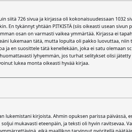
 luin siitä 726 sivua ja kirjassa oli kokonaisuudessaan 1032 siv
kin. En tykännyt yhtään PITKISTÄ (siis oikeasti usean sivun p
suurimman osan on varmasti vaikea ymmärtää. Kirjassa ei tapa
seäni lukemaan tätä, mutta lopulta oli pakko luovuttaa, niin t
oa ja en suosittele tätä kenellekään, joka ei satu olemaan s
t huomattavasti lyhyemmän, jos turhat selitykset olisi jätett
voinut lukea monta oikeasti hyvää kirjaa.
an lukemistani kirjoista. Ahmin opuksen parissa päivässä, 
oljui mukavasti eteenpäin, ja teksti oli hyvin ravitsevaa. Vai
n ymmärrettävinä, eikä maallikon tarvinnut pyöritellä päät