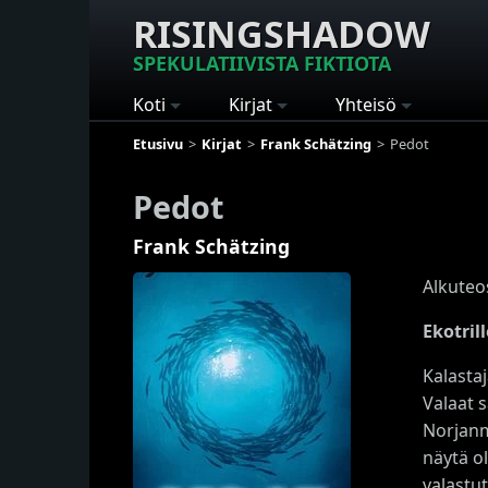
RISINGSHADOW
SPEKULATIIVISTA FIKTIOTA
Koti
Kirjat
Yhteisö
Etusivu
Kirjat
Frank Schätzing
Pedot
Pedot
Frank Schätzing
Alkuteo
Ekotril
Kalasta
Valaat 
Norjanme
näytä o
valastu