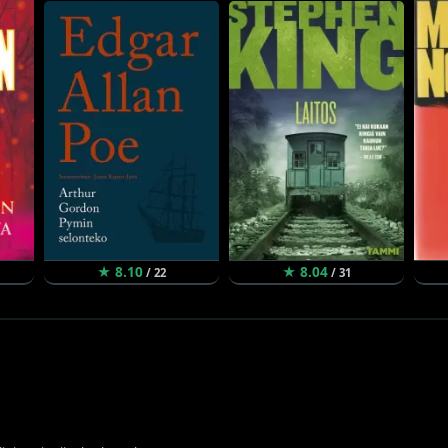
★ 8.10
★ 8.04
/ 22
/ 31