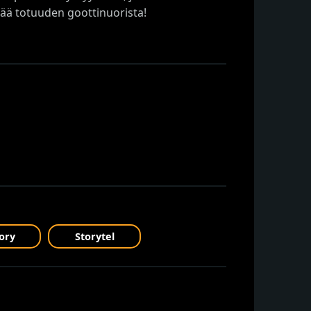
tää totuuden goottinuorista!
ory
Storytel