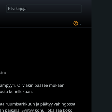
ttu.
n vampyyri. Oliviakin pääsee mukaan
losta kenellekään.
taa ruumisarkkuun ja päätyy vahingossa
ian paikalla. Syntyy kohu, joka saa koko