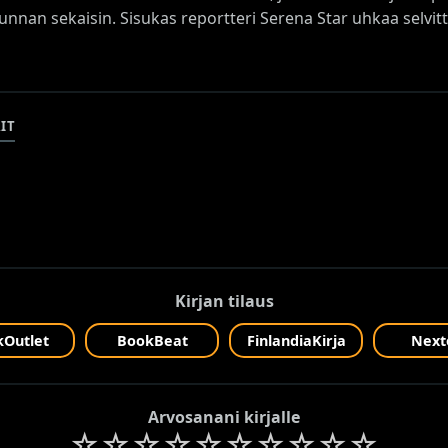
unnan sekaisin. Sisukas reportteri Serena Star uhkaa selvit
IT
Kirjan tilaus
Outlet
BookBeat
FinlandiaKirja
Next
Arvosanani kirjalle
☆
☆
☆
☆
☆
☆
☆
☆
☆
☆