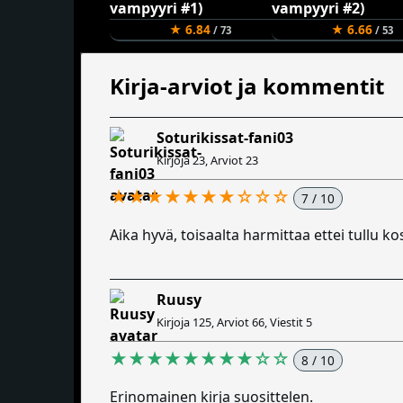
★ 6.84
★ 6.66
/ 73
/ 53
Kirja-arviot ja kommentit
Soturikissat-fani03
Kirjoja 23, Arviot 23
★★★★★★★☆☆☆
7 / 10
Aika hyvä, toisaalta harmittaa ettei tullu ko
Ruusy
Kirjoja 125, Arviot 66, Viestit 5
★★★★★★★★☆☆
8 / 10
Erinomainen kirja suosittelen.