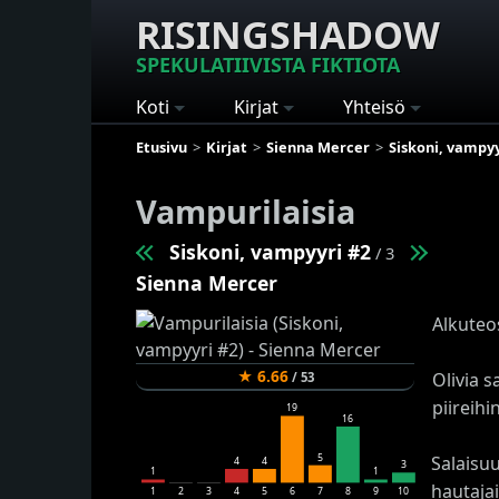
RISINGSHADOW
SPEKULATIIVISTA FIKTIOTA
Koti
Kirjat
Yhteisö
Etusivu
Kirjat
Sienna Mercer
Siskoni, vampyy
Vampurilaisia
Siskoni, vampyyri #2
/ 3
Sienna Mercer
Alkuteo
★
6.66
Olivia 
/
53
piireih
19
16
5
Salaisu
4
4
3
1
1
hautajai
1
2
3
4
5
6
7
8
9
10