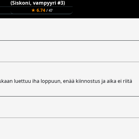
★ 6.74
/ 47
skaan luettuu iha loppuun, enää kiinnostus ja aika ei riitä