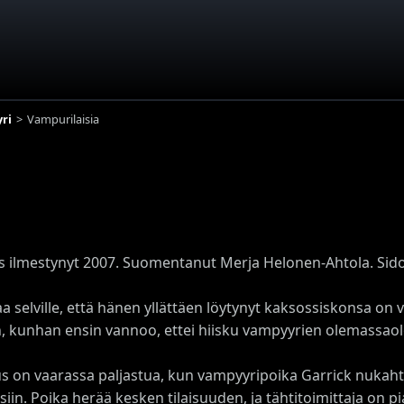
ri
Vampurilaisia
s ilmestynyt 2007. Suomentanut Merja Helonen-Ahtola. Sido
saa selville, että hänen yllättäen löytynyt kaksossiskonsa o
in, kunhan ensin vannoo, ettei hiisku vampyyrien olemassao
us on vaarassa paljastua, kun vampyyripoika Garrick nukah
siin. Poika herää kesken tilaisuuden, ja tähtitoimittaja on p