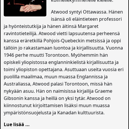
kolmellekymmenelle kielelle.
Atwood syntyi Ottawassa. Hänen
isänsä oli eläintieteen professori
ja hyönteistutkija ja hänen äitinsä Margaret
ravintotieteilijä. Atwood vietti lapsuutensa perheensä
kanssa eräretkillä Pohjois-Quebeckin metsissä ja oppi
tällöin jo rakastamaan luontoa ja kirjallisuutta. Vuonna
1946 perhe muutti Torontoon. Myöhemmin hän
opiskeli yliopistossa englanninkielistä kirjallisuutta ja
toimi yliopiston opettajana. Asuttuaan useita vuosia eri
puolilla maailmaa, muun muassa Englannissa ja
Australiassa, Atwood palasi Torontoon, missä hän
nykyään asuu. Hän on naimisissa kirjailija Graeme
Gibsonin kanssa ja heillä on yksi tytär. Atwood on
kiinnostunut kirjoittamisen lisäksi muun muassa
ympäristönsuojelusta ja Kanadan kulttuurista.
Lue lisää ...