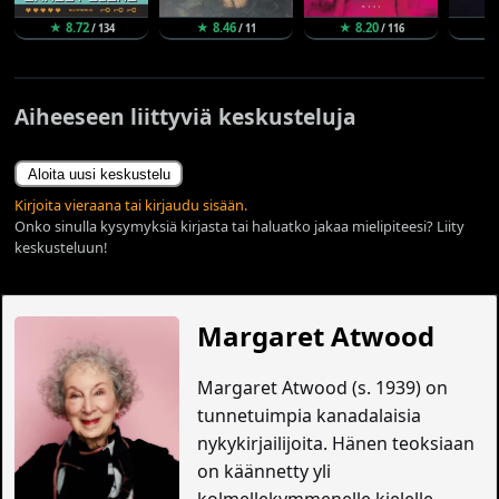
★ 8.72
★ 8.46
★ 8.20
★
/ 134
/ 11
/ 116
Aiheeseen liittyviä keskusteluja
Aloita uusi keskustelu
Kirjoita vieraana tai kirjaudu sisään.
Onko sinulla kysymyksiä kirjasta tai haluatko jakaa mielipiteesi? Liity
keskusteluun!
Margaret Atwood
Margaret Atwood (s. 1939) on
tunnetuimpia kanadalaisia
nykykirjailijoita. Hänen teoksiaan
on käännetty yli