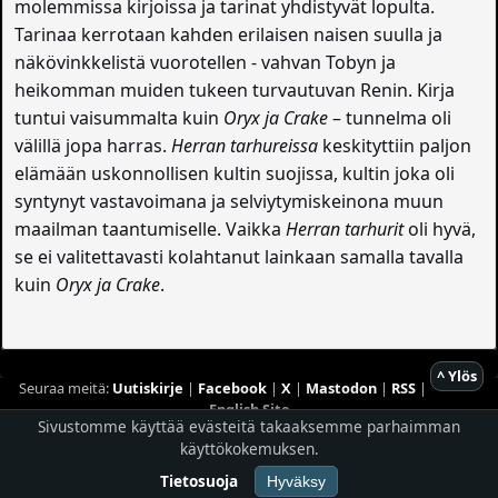
molemmissa kirjoissa ja tarinat yhdistyvät lopulta.
Tarinaa kerrotaan kahden erilaisen naisen suulla ja
näkövinkkelistä vuorotellen - vahvan Tobyn ja
heikomman muiden tukeen turvautuvan Renin. Kirja
tuntui vaisummalta kuin
Oryx ja Crake
– tunnelma oli
välillä jopa harras.
Herran tarhureissa
keskityttiin paljon
elämään uskonnollisen kultin suojissa, kultin joka oli
syntynyt vastavoimana ja selviytymiskeinona muun
maailman taantumiselle. Vaikka
Herran tarhurit
oli hyvä,
se ei valitettavasti kolahtanut lainkaan samalla tavalla
kuin
Oryx ja Crake
.
^ Ylös
Seuraa meitä:
Uutiskirje
|
Facebook
|
X
|
Mastodon
|
RSS
|
English Site
Sivustomme käyttää evästeitä takaaksemme parhaimman
Hostingpalvelun tarjoaa
Planeetta Internet Oy
käyttökokemuksen.
© 1996 - 2026 Risingshadow. Kaikki oikeudet pidätetään.
Tietosuoja
Hyväksy