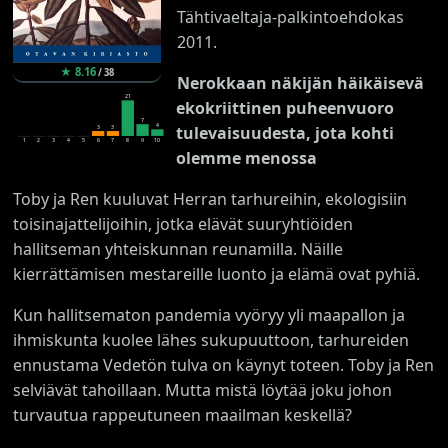
Tähtivaeltaja-palkintoehdokas
2011.
★
8.16
/
38
Nerokkaan näkijän häikäisevä
21
ekokriittinen puheenvuoro
7
4
tulevaisuudesta, jota kohti
3
3
1
2
3
4
5
6
7
8
9
10
olemme menossa
Toby ja Ren kuuluvat Herran tarhureihin, ekologisiin
toisinajattelijoihin, jotka elävät suuryhtiöiden
hallitseman yhteiskunnan reunamilla. Näille
kierrättämisen mestareille luonto ja elämä ovat pyhiä.
Kun hallitsematon pandemia vyöryy yli maapallon ja
ihmiskunta kuolee lähes sukupuuttoon, tarhureiden
ennustama Vedetön tulva on käynyt toteen. Toby ja Ren
selviävät tahoillaan. Mutta mistä löytää joku johon
turvautua rappeutuneen maailman keskellä?