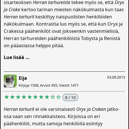
sisarteoksen
Herran tarhureista
tekee myös se, että
Oryx
ja Crake
kertoo tarinan miesten näkökulmasta kun taas
Herran tarhurit
keskittyy naispuolisten henkilöiden
näkökulmaan. Kontrastia luo myös se, että kun Oryx ja
Crakessa päähenkilöt ovat jokseenkin vastenmielisiä,
Herran tarhureiden päähenkilöistä Tobysta ja Renistä
on pääasiassa helppo pitää.
Lue lisää ...
03.09.2013
Eija
Kirjoja 1508, Arviot 455, Viestit 1471
★★★★★★★★☆☆
8 / 10
Herran tarhurit
ei ole varsinaisesti
Oryx ja Craken
jatko-
osa vaan sen rinnakkaisteos. Kirjoissa on eri
päähenkilöt, mutta samoja henkilöitä esiintyy