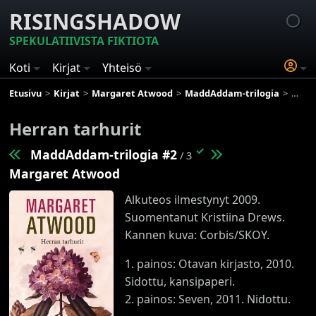
RISINGSHADOW
SPEKULATIIVISTA FIKTIOTA
Koti
Kirjat
Yhteisö
Etusivu
Kirjat
Margaret Atwood
MaddAddam-trilogia
Herra
Herran tarhurit
✓
MaddAddam-trilogia #2
/ 3
Margaret Atwood
Alkuteos ilmestynyt 2009.
Suomentanut Kristiina Drews.
Kannen kuva: Corbis/SKOY.
1. painos: Otavan kirjasto, 2010.
Sidottu, kansipaperi.
2. painos: Seven, 2011. Nidottu.