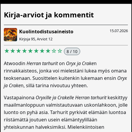
Kirja-arviot ja kommentit
15.07.2026
Kuolintodistusaineisto
Kirjoja 95, Arviot 12
★★★★★★★★☆☆
8 / 10
Atwoodin
Herran tarhurit
on
Oryx ja Crake
n
rinnakkaisteos, jonka voi mielestäni lukea myös omana
teoksenaan. Suosittelen kuitenkin lukemaan ensin
Oryx
ja Crake
n, sillä tarina nivoutuu yhteen.
Vastapainona
Oryxille ja Crakelle Herran tarhurit
keskittyy
maailmanloppuun valmistautuvaan uskonlahkoon, jolle
luonto on pyhä asia. Tarhurit pyrkivät elämään luontoa
riistämättä joutuen usein elämäntyylillään
yhteiskunnan halveksimiksi. Mielenkiintoisen