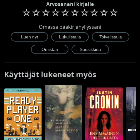
Arvosanani kirjalle
☆
☆
☆
☆
☆
☆
☆
☆
☆
☆
Omassa pääkirjahyllyssäni
Käyttäjät lukeneet myös