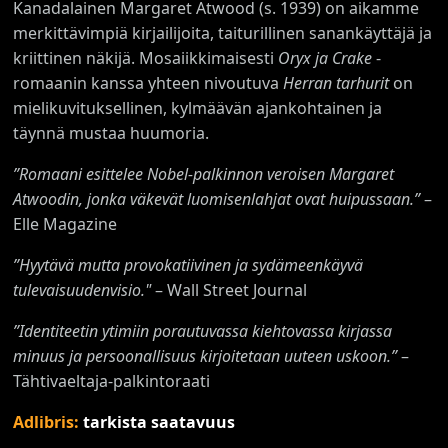
Kanadalainen Margaret Atwood (s. 1939) on aikamme
merkittävimpiä kirjailijoita, taiturillinen sanankäyttäjä ja
kriittinen näkijä. Mosaiikkimaisesti
Oryx ja Crake
-
romaanin kanssa yhteen nivoutuva
Herran tarhurit
on
mielikuvituksellinen, kylmäävän ajankohtainen ja
täynnä mustaa huumoria.
”Romaani esittelee Nobel-palkinnon veroisen Margaret
Atwoodin, jonka väkevät luomisenlahjat ovat huipussaan.”
–
Elle Magazine
”
Hyytävä mutta provokatiivinen ja sydämeenkäyvä
tulevaisuudenvisio."
– Wall Street Journal
”Identiteetin ytimiin porautuvassa kiehtovassa kirjassa
minuus ja persoonallisuus kirjoitetaan uuteen uskoon
.”
–
Tähtivaeltaja-palkintoraati
Adlibris:
tarkista saatavuus