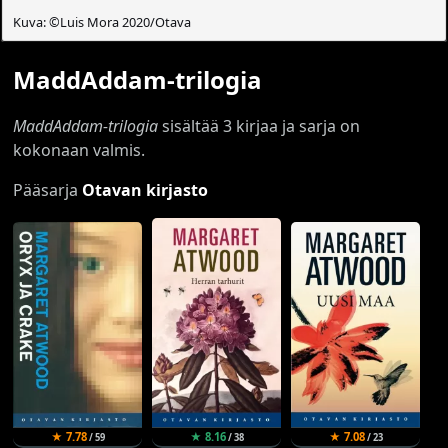
Kuva: ©Luis Mora 2020/Otava
MaddAddam-trilogia
MaddAddam-trilogia
sisältää 3 kirjaa ja sarja on
kokonaan valmis.
Pääsarja
Otavan kirjasto
★ 7.78
★ 8.16
★ 7.08
/ 59
/ 38
/ 23