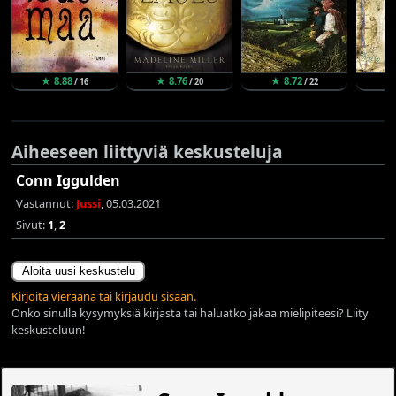
★ 8.88
★ 8.76
★ 8.72
★
/ 16
/ 20
/ 22
Aiheeseen liittyviä keskusteluja
Conn Iggulden
Vastannut:
Jussi
, 05.03.2021
Sivut:
1
,
2
Aloita uusi keskustelu
Kirjoita vieraana tai kirjaudu sisään.
Onko sinulla kysymyksiä kirjasta tai haluatko jakaa mielipiteesi? Liity
keskusteluun!