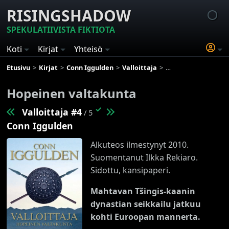
RISINGSHADOW
SPEKULATIIVISTA FIKTIOTA
Koti
Kirjat
Yhteisö
Etusivu
Kirjat
Conn Iggulden
Valloittaja
Hopeinen valtakunt
Hopeinen valtakunta
✓
Valloittaja #4
/ 5
Conn Iggulden
Alkuteos ilmestynyt 2010.
Suomentanut Ilkka Rekiaro.
Sidottu, kansipaperi.
Mahtavan Tšingis-kaanin
dynastian seikkailu jatkuu
kohti Euroopan mannerta.