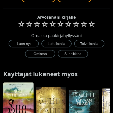
Arvosanani kirjalle
☆
☆
☆
☆
☆
☆
☆
☆
☆
☆
Omassa pääkirjahyllyssäni
Käyttäjät lukeneet myös