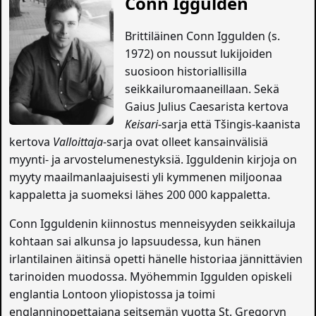
Conn Iggulden
Brittiläinen Conn Iggulden (s.
1972) on noussut lukijoiden
suosioon historiallisilla
seikkailuromaaneillaan. Sekä
Gaius Julius Caesarista kertova
Keisari
-sarja että Tšingis-kaanista
kertova
Valloittaja
-sarja ovat olleet kansainvälisiä
myynti- ja arvostelumenestyksiä. Igguldenin kirjoja on
myyty maailmanlaajuisesti yli kymmenen miljoonaa
kappaletta ja suomeksi lähes 200 000 kappaletta.
Conn Igguldenin kiinnostus menneisyyden seikkailuja
kohtaan sai alkunsa jo lapsuudessa, kun hänen
irlantilainen äitinsä opetti hänelle historiaa jännittävien
tarinoiden muodossa. Myöhemmin Iggulden opiskeli
englantia Lontoon yliopistossa ja toimi
englanninopettajana seitsemän vuotta St. Gregoryn