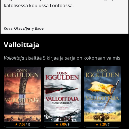
katolisessa koulussa Lontoossa.
Kuva: Otava/Jerry Bauer
Valloittaja
Valloittaja
sisältää 5 kirjaa ja sarja on kokonaan valmis.
★ 7.66
★ 7.00
★ 7.28
/ 15
/ 9
/ 7