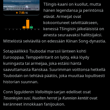
Tšingis-kaani on kuollut, mutta
hänen legendansa ja perintönsä
★
7.00
/
6
elävät. Armeijat ovat
4
kokoontuneet selvittääkseen,
1
1
kenessä Tšingisin jälkeläisistä on
1
2
3
4
5
6
7
8
9
10
ainesta seuraavaksi hallitsijaksi.
Mittelöstä selviävillä on edessään Kiinan Song-dynastia.
Sotapäällikkö Tsubodai marssii länteen kohti
Eurooppaa. Temppeliritarit on lyöty, eikä löydy
kuningasta tai armeijaa, joka estäisi häntä
saavuttamasta Ranskaa. Suurimman voittonsa hetkellä
Tsubodain on tehtävä päätös, joka muuttaa lopullisesti
historian suunnan.
Conn Igguldenin
Valloittaja
-sarjan edelliset osat
Tasankojen susi
,
Nuolten herrat
ja
Kunnian kentät
ovat
keränneet innokkaan fanijoukon.