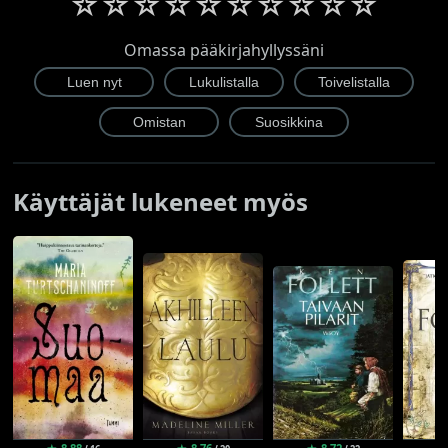
☆
☆
☆
☆
☆
☆
☆
☆
☆
☆
Omassa pääkirjahyllyssäni
Käyttäjät lukeneet myös