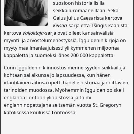
suosioon historiallisilla
seikkailuromaaneillaan. Sekä
Gaius Julius Caesarista kertova
Keisari
-sarja että Tšingis-kaanista
kertova
Valloittaja
-sarja ovat olleet kansainvälisiä
myynti- ja arvostelumenestyksiä. Igguldenin kirjoja on
myyty maailmanlaajuisesti yli kymmenen miljoonaa
kappaletta ja suomeksi lähes 200 000 kappaletta.
Conn Igguldenin kiinnostus menneisyyden seikkailuja
kohtaan sai alkunsa jo lapsuudessa, kun hänen
irlantilainen äitinsä opetti hänelle historiaa jännittävien
tarinoiden muodossa. Myöhemmin Iggulden opiskeli
englantia Lontoon yliopistossa ja toimi
englanninopettajana seitsemän vuotta St. Gregoryn
katolisessa koulussa Lontoossa.