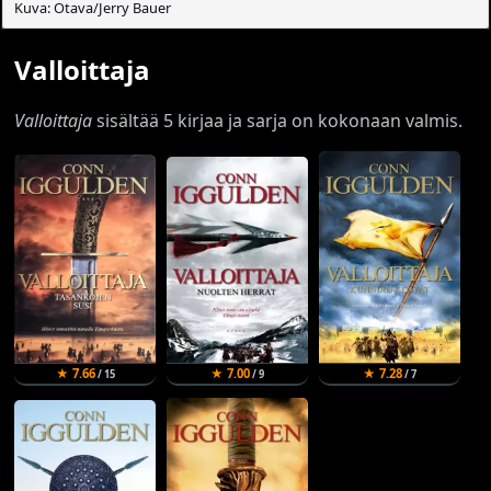
Kuva: Otava/Jerry Bauer
Valloittaja
Valloittaja
sisältää 5 kirjaa ja sarja on kokonaan valmis.
★ 7.66
★ 7.00
★ 7.28
/ 15
/ 9
/ 7