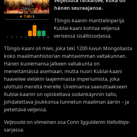
veljessota ratkaisee, kuka on
hänen seuraajansa.
★
7.40
/
5
Tšingis-kaanin manttelinperijä
2
Kublai-kaani kohtaa veljensä
1
1
1
verisessä sisällissodassa.
1
2
3
4
5
6
7
8
9
10
Tšingis-kaani oli mies, joka teki 1200-luvun Mongoliasta
koko maailmanhistorian mahtavimman valtakunnan.
Hänen kuolemansa jälkeen valtakunta on
menettämässä asemiaan, mutta nuori Kublai-kaani
haaveilee vieläkin laajemmasta imperiumista, joka
ulottuisi mereltä merelle. Unelmansa saavuttaakseen
Kublai-kaanin on opiskeltava sodankäynnin taito,
johdatettava joukkonsa tunnetun maailman ääriin – ja
petettävä veljensä.
Veljessota
on viimeinen osa Conn Igguldenin
Valloittaja
-
sarjassa.