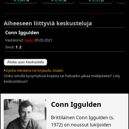
★ 8.88
★ 8.76
★ 8.72
★
/ 16
/ 20
/ 22
Aiheeseen liittyviä keskusteluja
Conn Iggulden
Vastannut:
Jussi
, 05.03.2021
Sivut:
1
,
2
Aloita uusi keskustelu
Kirjoita vieraana tai kirjaudu sisään.
Onko sinulla kysymyksiä kirjasta tai haluatko jakaa mielipiteesi? Liity
keskusteluun!
Conn Iggulden
Brittiläinen Conn Iggulden (s.
1972) on noussut lukijoiden