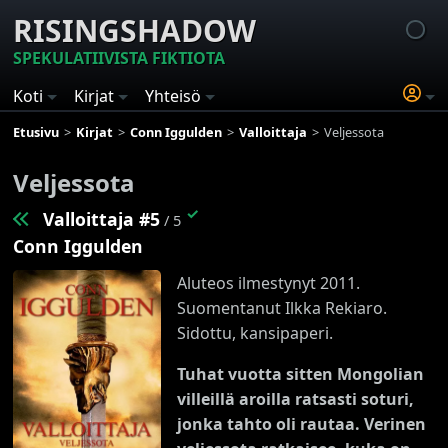
RISINGSHADOW
SPEKULATIIVISTA FIKTIOTA
Koti
Kirjat
Yhteisö
Etusivu
Kirjat
Conn Iggulden
Valloittaja
Veljessota
Veljessota
✓
Valloittaja #5
/ 5
Conn Iggulden
Aluteos ilmestynyt 2011.
Suomentanut Ilkka Rekiaro.
Sidottu, kansipaperi.
Tuhat vuotta sitten Mongolian
villeillä aroilla ratsasti soturi,
jonka tahto oli rautaa. Verinen