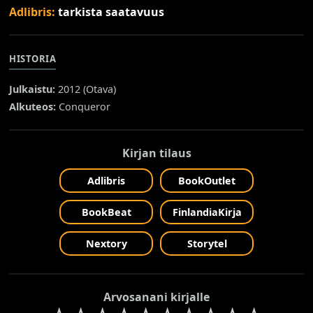
Adlibris:
tarkista saatavuus
HISTORIA
Julkaistu:
2012 (
Otava
)
Alkuteos:
Conqueror
Kirjan tilaus
Adlibris
BookOutlet
BookBeat
FinlandiaKirja
Nextory
Storytel
Arvosanani kirjalle