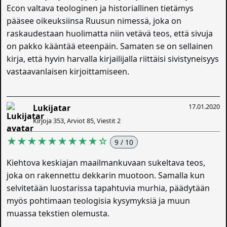
Econ valtava teologinen ja historiallinen tietämys
pääsee oikeuksiinsa Ruusun nimessä, joka on
raskaudestaan huolimatta niin vetävä teos, että sivuja
on pakko kääntää eteenpäin. Samaten se on sellainen
kirja, että hyvin harvalla kirjailijalla riittäisi sivistyneisyys
vastaavanlaisen kirjoittamiseen.
17.01.2020
Lukijatar
Kirjoja 353, Arviot 85, Viestit 2
★★★★★★★★★☆
9 / 10
Kiehtova keskiajan maailmankuvaan sukeltava teos,
joka on rakennettu dekkarin muotoon. Samalla kun
selvitetään luostarissa tapahtuvia murhia, päädytään
myös pohtimaan teologisia kysymyksiä ja muun
muassa tekstien olemusta.