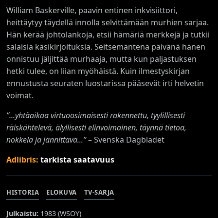
William Baskerville, paavin entinen inkvisiittori,
heittäytyy täydellä innolla selvittämään murhien sarjaa.
Hän kerää johtolankoja, etsii hämäriä merkkejä ja tutkii
salaisia käsikirjoituksia. Seitsemäntenä päivänä hänen
onnistuu jäljittää murhaaja, mutta kun paljastuksen
hetki tulee, on liian myöhäistä. Kuin ilmestyskirjan
ennustusta seuraten luostarissa pääsevät irti helvetin
voimat.
”...yhtäaikaa virtuoosimaisesti rakennettu, tyylillisesti
räiskähtelevä, älyllisesti elinvoimainen, täynnä tietoa,
nokkela ja jännittävä...”
– Svenska Dagbladet
Adlibris:
tarkista saatavuus
HISTORIA
ELOKUVA
TV-SARJA
Julkaistu:
1983 (
WSOY
)