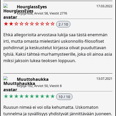
17.03.2022
HourglassEyes
Kirjoja 508, Arviot 58, Viestit 2776
★★☆☆☆☆☆☆☆☆
2 / 10
Ehkä allegorioita arvostava lukija saa tästä enemmän
irti, mutta omasta mielestäni uskonnollis-filosofiset
pohdinnat ja keskustelut kirjassa olivat puuduttavan
tylsiä. Kaksi tähteä murhamysteerille, joka oli ainoa asia
miksi jaksoin lukea teoksen loppuun.
13.07.2021
Muuttohaukka
Kirjoja 102, Arviot 50, Viestit 8
★★★★★★★★★★
10 / 10
Ruusun nimeä ei voi olla kehumatta. Uskomaton
tunnelma ja syvällisyys yhdistyvät jännittävään juoneen.