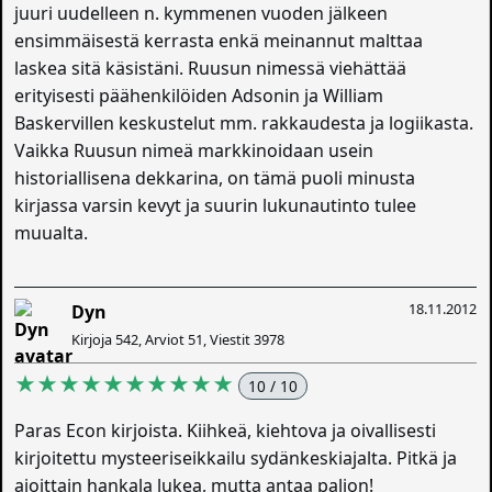
juuri uudelleen n. kymmenen vuoden jälkeen
ensimmäisestä kerrasta enkä meinannut malttaa
laskea sitä käsistäni. Ruusun nimessä viehättää
erityisesti päähenkilöiden Adsonin ja William
Baskervillen keskustelut mm. rakkaudesta ja logiikasta.
Vaikka Ruusun nimeä markkinoidaan usein
historiallisena dekkarina, on tämä puoli minusta
kirjassa varsin kevyt ja suurin lukunautinto tulee
muualta.
18.11.2012
Dyn
Kirjoja 542, Arviot 51, Viestit 3978
★★★★★★★★★★
10 / 10
Paras Econ kirjoista. Kiihkeä, kiehtova ja oivallisesti
kirjoitettu mysteeriseikkailu sydänkeskiajalta. Pitkä ja
ajoittain hankala lukea, mutta antaa paljon!