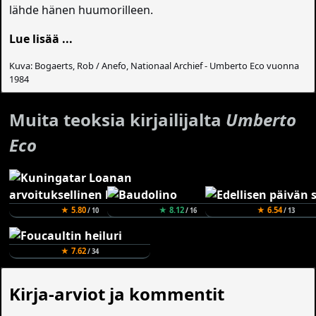
lähde hänen huumorilleen.
Lue lisää ...
Kuva: Bogaerts, Rob / Anefo, Nationaal Archief - Umberto Eco vuonna
1984
Muita teoksia kirjailijalta
Umberto
Eco
★ 5.80
★ 8.12
★ 6.54
/ 10
/ 16
/ 13
★ 7.62
/ 34
Kirja-arviot ja kommentit