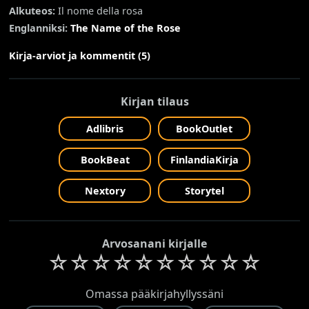
Alkuteos:
Il nome della rosa
Englanniksi:
The Name of the Rose
Kirja-arviot ja kommentit (5)
Kirjan tilaus
Adlibris
BookOutlet
BookBeat
FinlandiaKirja
Nextory
Storytel
Arvosanani kirjalle
☆
☆
☆
☆
☆
☆
☆
☆
☆
☆
Omassa pääkirjahyllyssäni