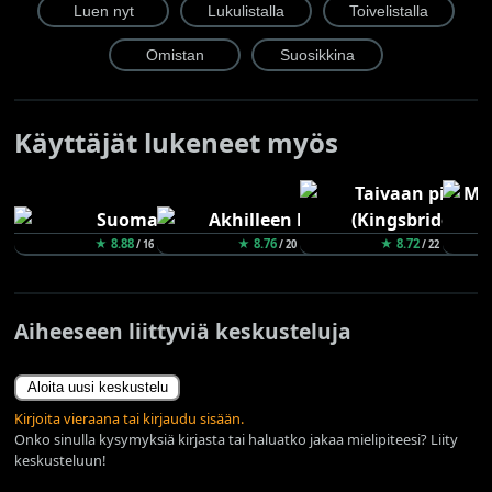
Käyttäjät lukeneet myös
★ 8.88
★ 8.76
★ 8.72
/ 16
/ 20
/ 22
Aiheeseen liittyviä keskusteluja
Aloita uusi keskustelu
Kirjoita vieraana tai kirjaudu sisään.
Onko sinulla kysymyksiä kirjasta tai haluatko jakaa mielipiteesi? Liity
keskusteluun!