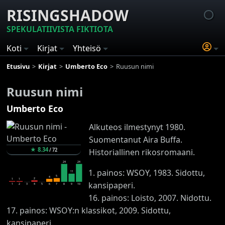
RISINGSHADOW
SPEKULATIIVISTA FIKTIOTA
Koti
Kirjat
Yhteisö
Etusivu
Kirjat
Umberto Eco
Ruusun nimi
Ruusun nimi
Umberto Eco
Alkuteos ilmestynyt 1980.
Suomentanut Aira Buffa.
★
8.34
/
72
Historiallinen rikosromaani.
24
24
1. painos: WSOY, 1983. Sidottu,
11
5
4
2
1
1
kansipaperi.
1
2
3
4
5
6
7
8
9
10
16. painos: Loisto, 2007. Nidottu.
17. painos: WSOY:n klassikot, 2009. Sidottu,
kansipaperi.