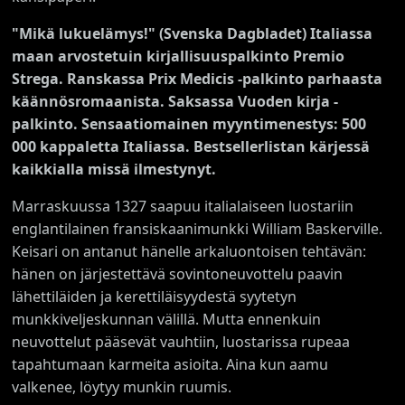
"Mikä lukuelämys!" (Svenska Dagbladet) Italiassa
maan arvostetuin kirjallisuuspalkinto Premio
Strega. Ranskassa Prix Medicis -palkinto parhaasta
käännösromaanista. Saksassa Vuoden kirja -
palkinto. Sensaatiomainen myyntimenestys: 500
000 kappaletta Italiassa. Bestsellerlistan kärjessä
kaikkialla missä ilmestynyt.
Marraskuussa 1327 saapuu italialaiseen luostariin
englantilainen fransiskaanimunkki William Baskerville.
Keisari on antanut hänelle arkaluontoisen tehtävän:
hänen on järjestettävä sovintoneuvottelu paavin
lähettiläiden ja kerettiläisyydestä syytetyn
munkkiveljeskunnan välillä. Mutta ennenkuin
neuvottelut pääsevät vauhtiin, luostarissa rupeaa
tapahtumaan karmeita asioita. Aina kun aamu
valkenee, löytyy munkin ruumis.