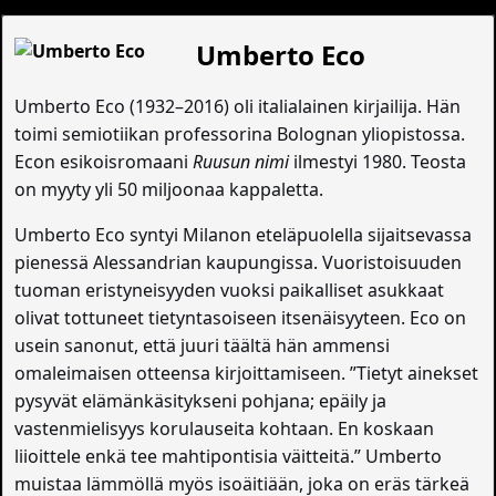
Umberto Eco
Umberto Eco (1932–2016) oli italialainen kirjailija. Hän
toimi semiotiikan professorina Bolognan yliopistossa.
Econ esikoisromaani
Ruusun nimi
ilmestyi 1980. Teosta
on myyty yli 50 miljoonaa kappaletta.
Umberto Eco syntyi Milanon eteläpuolella sijaitsevassa
pienessä Alessandrian kaupungissa. Vuoristoisuuden
tuoman eristyneisyyden vuoksi paikalliset asukkaat
olivat tottuneet tietyntasoiseen itsenäisyyteen. Eco on
usein sanonut, että juuri täältä hän ammensi
omaleimaisen otteensa kirjoittamiseen. ”Tietyt ainekset
pysyvät elämänkäsitykseni pohjana; epäily ja
vastenmielisyys korulauseita kohtaan. En koskaan
liioittele enkä tee mahtipontisia väitteitä.” Umberto
muistaa lämmöllä myös isoäitiään, joka on eräs tärkeä