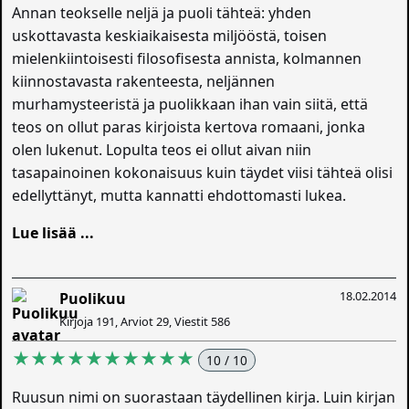
Annan teokselle neljä ja puoli tähteä: yhden
uskottavasta keskiaikaisesta miljööstä, toisen
mielenkiintoisesti filosofisesta annista, kolmannen
kiinnostavasta rakenteesta, neljännen
murhamysteeristä ja puolikkaan ihan vain siitä, että
teos on ollut paras kirjoista kertova romaani, jonka
olen lukenut. Lopulta teos ei ollut aivan niin
tasapainoinen kokonaisuus kuin täydet viisi tähteä olisi
edellyttänyt, mutta kannatti ehdottomasti lukea.
Lue lisää ...
18.02.2014
Puolikuu
Kirjoja 191, Arviot 29, Viestit 586
★★★★★★★★★★
10 / 10
Ruusun nimi on suorastaan täydellinen kirja. Luin kirjan