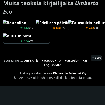
Muita teoksia kirjailijalta
Umberto
Eco
★ 8.12
★ 6.54
★ 7.62
/ 16
/ 13
/ 34
★ 8.34
/ 72
^ Ylös
Seuraa meitä:
Uutiskirje
|
Facebook
|
X
|
Mastodon
|
RSS
|
English Site
Hostingpalvelun tarjoaa
Planeetta Internet Oy
© 1996 - 2026 Risingshadow. Kaikki oikeudet pidätetään.