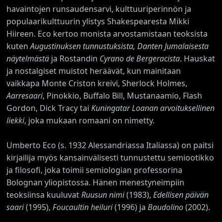
havaintojen runsaudensarvi, kulttuuriperinnön ja
populaarikulttuurin ylistys Shakespearesta Mikki
Hiireen. Eco kertoo monista arvostamistaan teoksista
kuten
Augustinuksen tunnustuksista, Danten Jumalaisesta
näytelmästä
ja Rostandin
Cyrano de Bergeracista
. Hauskat
ja nostalgiset muistot heräävät, kun mainitaan
vaikkapa Monte Criston kreivi, Sherlock Holmes,
Aarresaari
, Pinokkio, Buffalo Bill, Mustanaamio, Flash
Gordon, Dick Tracy tai
Kuningatar Loanan arvoituksellinen
liekki
, joka mukaan romaani on nimetty.
Umberto Eco (s. 1932 Alessandriassa Italiassa) on paitsi
kirjailija myös kansainvälisesti tunnustettu semiootikko
ja filosofi, joka toimii semiologian professorina
Bolognan yliopistossa. Hänen menestyneimpiin
teoksiinsa kuuluvat
Ruusun nimi
(1983),
Edellisen päivän
saari
(1995),
Foucaultin heiluri
(1996) ja
Baudolino
(2002).