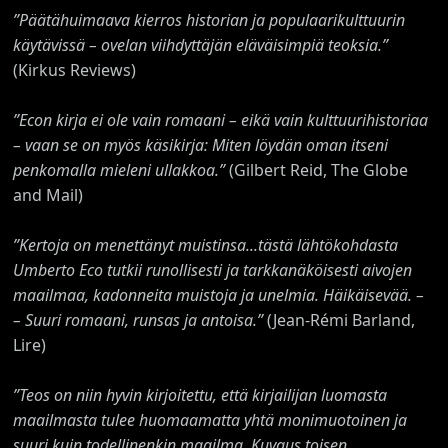
”Päätähuimaava kierros historian ja populaarikulttuurin
käytävissä – ovelan viihdyttäjän eläväisimpiä teoksia.”
(Kirkus Reviews)
”Econ kirja ei ole vain romaani – eikä vain kulttuurihistoriaa
– vaan se on myös käsikirja: Miten löydän oman itseni
penkomalla mieleni ullakkoa.”
(Gilbert Reid, The Globe
and Mail)
”Kertoja on menettänyt muistinsa...tästä lähtökohdasta
Umberto Eco tutkii runollisesti ja tarkkanäköisesti aivojen
maailmaa, kadonneita muistoja ja unelmia. Häikäisevää. –
– Suuri romaani, runsas ja antoisa.”
(Jean-Rémi Barland,
Lire)
”Teos on niin hyvin kirjoitettu, että kirjailijan luomasta
maailmasta tulee huomaamatta yhtä monimuotoinen ja
suuri kuin todellinenkin maailma. Kuvaus toisen