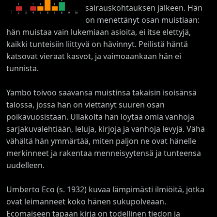
1
1
1
1
sairauskohtauksen jälkeen. Hän
1
2
3
4
5
6
7
8
9
10
on menettänyt osan muistiaan:
hän muistaa vain lukemiaan asioita, ei itse elettyjä,
kaikki tunteisiin liittyvä on hävinnyt. Peilistä häntä
katsovat vieraat kasvot, ja vaimoaankaan hän ei
tunnista.
Yambo toivoo saavansa muistinsa takaisin isoisänsä
talossa, jossa hän on viettänyt suuren osan
poikavuosistaan. Ullakolta hän löytää omia vanhoja
sarjakuvalehtiään, leluja, kirjoja ja vanhoja levyjä. Vähä
vähältä hän ymmärtää, miten paljon ne ovat hänelle
merkinneet ja rakentaa menneisyytensä ja tunteensa
uudelleen.
Umberto Eco (s. 1932) kuvaa lämpimästi ilmiöitä, jotka
ovat leimanneet koko hänen sukupolveaan.
Ecomaiseen tapaan kirja on todellinen tiedon ja