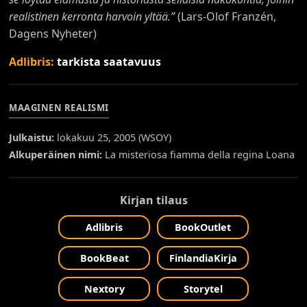
realistinen kerronta harvoin yltää.”
(Lars-Olof Franzén,
Dagens Nyheter)
Adlibris:
tarkista saatavuus
MAAGINEN REALISMI
Julkaistu:
lokakuu 25, 2005 (
WSOY
)
Alkuperäinen nimi:
La misteriosa fiamma della regina Loana
Kirjan tilaus
Adlibris
BookOutlet
BookBeat
FinlandiaKirja
Nextory
Storytel