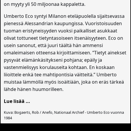
on myyty yli 50 miljoonaa kappaletta.
Umberto Eco syntyi Milanon eteläpuolella sijaitsevassa
pienessä Alessandrian kaupungissa. Vuoristoisuuden
tuoman eristyneisyyden vuoksi paikalliset asukkaat
olivat tottuneet tietyntasoiseen itsenäisyyteen. Eco on
usein sanonut, että juuri täältä hän ammensi
omaleimaisen otteensa kirjoittamiseen. ”Tietyt ainekset
pysyvät elämänkäsitykseni pohjana; epäily ja
vastenmielisyys korulauseita kohtaan. En koskaan
liioittele enkä tee mahtipontisia väitteitä.” Umberto
muistaa lämmöllä myös isoäitiään, joka on eräs tärkeä
lähde hänen huumorilleen.
Lue lisää ...
Kuva: Bogaerts, Rob / Anefo, Nationaal Archief - Umberto Eco vuonna
1984