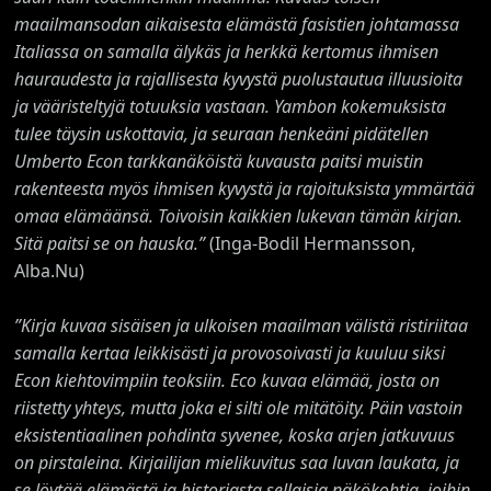
maailmansodan aikaisesta elämästä fasistien johtamassa
Italiassa on samalla älykäs ja herkkä kertomus ihmisen
hauraudesta ja rajallisesta kyvystä puolustautua illuusioita
ja vääristeltyjä totuuksia vastaan. Yambon kokemuksista
tulee täysin uskottavia, ja seuraan henkeäni pidätellen
Umberto Econ tarkkanäköistä kuvausta paitsi muistin
rakenteesta myös ihmisen kyvystä ja rajoituksista ymmärtää
omaa elämäänsä. Toivoisin kaikkien lukevan tämän kirjan.
Sitä paitsi se on hauska.”
(Inga-Bodil Hermansson,
Alba.Nu)
”Kirja kuvaa sisäisen ja ulkoisen maailman välistä ristiriitaa
samalla kertaa leikkisästi ja provosoivasti ja kuuluu siksi
Econ kiehtovimpiin teoksiin. Eco kuvaa elämää, josta on
riistetty yhteys, mutta joka ei silti ole mitätöity. Päin vastoin
eksistentiaalinen pohdinta syvenee, koska arjen jatkuvuus
on pirstaleina. Kirjailijan mielikuvitus saa luvan laukata, ja
se löytää elämästä ja historiasta sellaisia näkökohtia, joihin