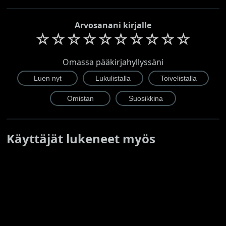
Arvosanani kirjalle
☆
☆
☆
☆
☆
☆
☆
☆
☆
☆
Omassa pääkirjahyllyssäni
Käyttäjät lukeneet myös