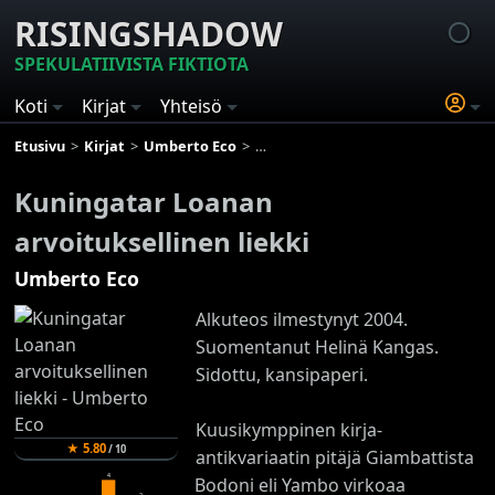
RISINGSHADOW
SPEKULATIIVISTA FIKTIOTA
Koti
Kirjat
Yhteisö
Etusivu
Kirjat
Umberto Eco
Kuningatar Loanan arvoituksellinen l
Kuningatar Loanan
arvoituksellinen liekki
Umberto Eco
Alkuteos ilmestynyt 2004.
Suomentanut Helinä Kangas.
Sidottu, kansipaperi.
Kuusikymppinen kirja-
★
5.80
/
10
antikvariaatin pitäjä Giambattista
4
Bodoni eli Yambo virkoaa
2