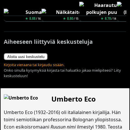
★ 8.88
★ 8.80
★ 8.78
/ 16
/ 15
/ 14
Aiheeseen liittyviä keskusteluja
Aloita uusi keskustelu
Kirjoita vieraana tai kirjaudu sisään.
Onko sinulla kysymyksiä kirjasta tai haluatko jakaa mielipiteesi? Liity
keskusteluun!
Umberto Eco
Umberto Eco (1932–2016) oli italialainen kirjailija. Hän
toimi semiotiikan professorina Bolognan yliopistossa.
Econ esikoisromaani
Ruusun nimi
ilmestyi 1980. Teosta