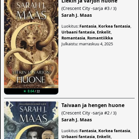
Liekin ja varjon huone
(
Crescent City -sarja
#3
)
/ 3
Sarah J. Maas
Luokitus:
Fantasia
,
Korkea fantasia
,
Urbaani fantasia
,
Enkelit
,
Romantasia
,
Romantiikka
Julkaistu: marraskuu 4, 2025
★ 8.64
/ 22
Taivaan ja hengen huone
(
Crescent City -sarja
#2
)
/ 3
Sarah J. Maas
Luokitus:
Fantasia
,
Korkea fantasia
,
Urbaani fantasia
,
Enkelit
,