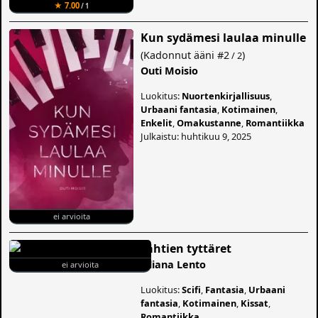
★ 7.00
/ 1
Kun sydämesi laulaa minulle
(
Kadonnut ääni
#2
)
/ 2
Outi Moisio
Luokitus:
Nuortenkirjallisuus
,
Urbaani fantasia
,
Kotimainen
,
Enkelit
,
Omakustanne
,
Romantiikka
Julkaistu: huhtikuu 9, 2025
ei arvioita
Tähtien tyttäret
Liliana Lento
ei arvioita
Luokitus:
Scifi
,
Fantasia
,
Urbaani
fantasia
,
Kotimainen
,
Kissat
,
Romantiikka