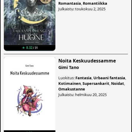
Romantasia
,
Romantiikka
Julkaistu: toukokuu 2, 2025
★ 8.32
/ 31
Noita Keskuudessamme
Gimi Tano
Luokitus:
Fantasia
,
Urbaani fantasia
,
Kotimainen
,
Supersankarit
,
Noidat
,
Omakustanne
Julkaistu: helmikuu 20, 2025