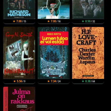
★ 7.00
★ 7.00
★ 8.50
/ 15
/ 16
/ 32
★ 5.56
★ 7.34
★ 8.38
/ 9
/ 24
/ 64