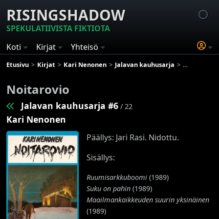
RISINGSHADOW
SPEKULATIIVISTA FIKTIOTA
Koti
Kirjat
Yhteisö
Etusivu
Kirjat
Kari Nenonen
Jalavan kauhusarja
Noitarovio
Noitarovio
Jalavan kauhusarja #6
/ 22
Kari Nenonen
Päällys: Jari Rasi. Nidottu.
Sisällys:
Ruumisarkkuboomi
(1989)
Suku on pahin
(1989)
Maailmankaikkeuden suurin yksinäinen
(1989)