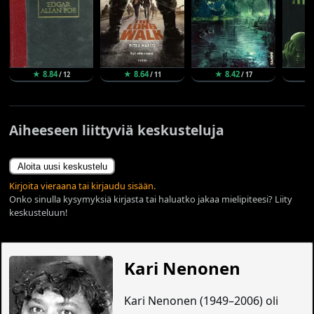
★ 8.84
★ 8.64
★ 8.42
★
/ 12
/ 11
/ 17
Aiheeseen liittyviä keskusteluja
Aloita uusi keskustelu
Kirjoita vieraana tai kirjaudu sisään.
Onko sinulla kysymyksiä kirjasta tai haluatko jakaa mielipiteesi? Liity
keskusteluun!
Kari Nenonen
Kari Nenonen (1949–2006) oli