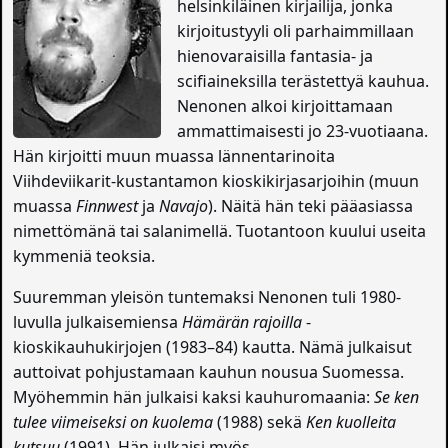
helsinkiläinen kirjailija, jonka
kirjoitustyyli oli parhaimmillaan
hienovaraisilla fantasia- ja
scifiaineksilla terästettyä kauhua.
Nenonen alkoi kirjoittamaan
ammattimaisesti jo 23-vuotiaana.
Hän kirjoitti muun muassa lännentarinoita
Viihdeviikarit-kustantamon kioskikirjasarjoihin (muun
muassa
Finnwest
ja
Navajo
). Näitä hän teki pääasiassa
nimettömänä tai salanimellä. Tuotantoon kuului useita
kymmeniä teoksia.
Suuremman yleisön tuntemaksi Nenonen tuli 1980-
luvulla julkaisemiensa
Hämärän rajoilla
-
kioskikauhukirjojen (1983–84) kautta. Nämä julkaisut
auttoivat pohjustamaan kauhun nousua Suomessa.
Myöhemmin hän julkaisi kaksi kauhuromaania:
Se ken
tulee viimeiseksi on kuolema
(1988) sekä
Ken kuolleita
kutsuu
(1991). Hän julkaisi myös