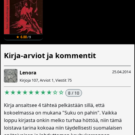
★ 6.88
/ 9
Kirja-arviot ja kommentit
25.04.2014
Lenora
Kirjoja 107, Arviot 1, Viestit 75
★★★★★★★★☆☆
8 / 10
Kirja ansaitsee 4 tähteä pelkästään sillä, että
kokoelmassa on mukana "Suku on pahin". Vaikka
loppu kirjasta onkin melko turhaa höttöä, niin tämä
loistava tarina kokoaa niin täydellisesti suomalaisen