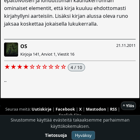
epätoivoisen ja lohduttoman kauhukerronnan
ominaiset elementit, että kirja kuuluu ehdottomasti
kirjahyllyni aarteisiin. Lisäksi kirjan alussa oleva runo
jaksaa koskettaa jokaisella lukukerralla.
21.11.2011
OS
Kirjoja 141, Arviot 1, Viestit 16
★★★★☆☆☆☆☆☆
4 / 10
..
^ Ylös
Seuraa meitä:
Uutiskirje
|
Facebook
|
X
|
Mastodon
|
RSS
|
English Site
Sivustomme käyttää evästeitä takaaksemme parhaimman
Hostingpalvelun tarjoaa
Planeetta Internet Oy
käyttökokemuksen.
© 1996 - 2026 Risingshadow. Kaikki oikeudet pidätetään.
Tietosuoja
Hyväksy