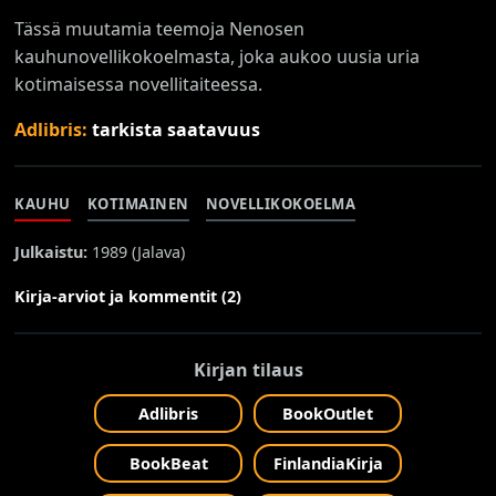
Tässä muutamia teemoja Nenosen
kauhunovellikokoelmasta, joka aukoo uusia uria
kotimaisessa novellitaiteessa.
Adlibris:
tarkista saatavuus
KAUHU
KOTIMAINEN
NOVELLIKOKOELMA
Julkaistu:
1989 (
Jalava
)
Kirja-arviot ja kommentit (2)
Kirjan tilaus
Adlibris
BookOutlet
BookBeat
FinlandiaKirja