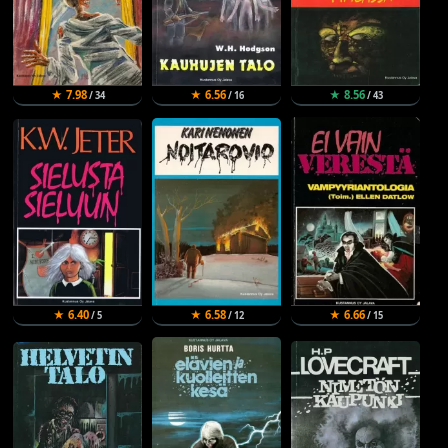
★ 7.98
★ 6.56
★ 8.56
/ 34
/ 16
/ 43
★ 6.40
★ 6.58
★ 6.66
/ 5
/ 12
/ 15