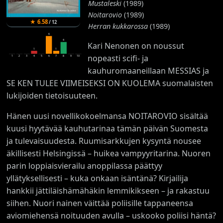
Mustaleski
(1989)
Noitarovio
(1989)
★
6.58
/
12
Herran kukkarossa
(1989)
6
4
Kari Nenonen on noussut
1
1
nopeasti scifi- ja
1
2
3
4
5
6
7
8
9
10
kauhuromaaneillaan MESSIAS ja
SE KEN TULEE VIIMEISEKSI ON KUOLEMA suomalaisten
lukijoiden tietoisuuteen.
Hänen uusi novellikokoelmansa NOITAROVIO sisältää
kuusi hyytävää kauhutarinaa tämän päivän Suomesta
ja tulevaisuudesta. Ruumisarkkujen kysyntä nousee
äkillisesti Helsingissä – huikea vampyyritarina. Nuoren
parin loppiaisvierailu anoppilassa päättyy
yllätyksellisesti – kuka onkaan isäntänä? Kirjailija
hankkii jättiläishämähäkin lemmikikseen – ja rakastuu
siihen. Nuori nainen väittää poliisille tappaneensa
aviomiehensä noituuden avulla – uskooko poliisi häntä?