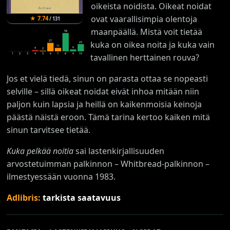
oikeista noidista. Oikeat noidat
ovat vaarallisimpia olentoja
★
7.74
/
131
maanpäällä. Mistä voit tietää
58
27
kuka on oikea noita ja kuka vain
23
11
6
4
2
1
2
3
4
5
6
7
8
9
10
tavallinen herttainen rouva?
Jos et vielä tiedä, sinun on parasta ottaa se nopeasti
selville – sillä oikeat noidat eivät inhoa mitään niin
paljon kuin lapsia ja heillä on kaikenmoisia keinoja
päästä näistä eroon. Tämä tarina kertoo kaiken mitä
sinun tarvitsee tietää.
Kuka pelkää noitia
sai lastenkirjallisuuden
arvostetuimman palkinnon – Whitbread-palkinnon –
ilmestyessään vuonna 1983.
Adlibris:
tarkista saatavuus