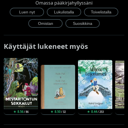
Omassa pääkirjahyllyssäni
Käyttäjät lukeneet myös
★ 8.56
★ 8.50
★ 8.44
★ 
/ 86
/ 32
/ 253