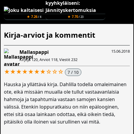
★ 7.26
★ 7.70
/ 4
/ 23
Kirja-arviot ja kommentit
15.06.2018
Mallaspappi
Kirjoja 120, Arviot 118, Viestit 232
★★★★★★★☆☆☆
7 / 10
Hauska ja yllättävä kirja. Dahlilla todella omaleimainen
ote, eikä missään muualla ole tullut vastaavanlaisia
hahmoja ja tapahtumia vastaan samojen kansien
välissä. Etenkin loppuratkaisu on niin epälooginen,
ettei sitä osaa lainkaan odottaa, eikä oikein tiedä,
pitäisikö olla iloinen vai surullinen vai mitä.