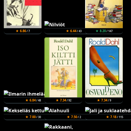
★ 6.86
★ 6.44
★ 8.20
/ 7
/ 43
/ 147
★ 6.84
★ 7.34
★ 7.34
/ 48
/ 92
/ 9
★ 7.00
★ 7.50
★ 7.18
/ 30
/ 2
/ 115