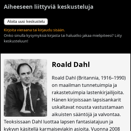
Aiheeseen liittyviä keskusteluja
Aloita uusi keskustelu
Kirjoita vieraana tai kirjaudu sisään.
Onko sinulla kysymyksiä kirjasta tai haluatko jakaa mielipiteesi? Liity
keskusteluun!
Roald Dahl
Roald Dahl (Britannia, 1916–1990)
on maailman tunnetuimpia ja
rakastetuimpia lastenkirjailijoita.
Hänen kirjoissaan lapsisankarit
uskaltavat nousta vastustamaan
aikuisten sääntöjä ja valvontaa.
Teoksissaan Dahl luottaa lapsen fantasiatajuun ja
kykyyn käsitellä karmaiseviakin asioita. Vuonna 2008