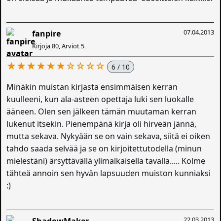
07.04.2013
fanpire
Kirjoja 80, Arviot 5
★★★★★★☆☆☆☆
6 / 10
Minäkin muistan kirjasta ensimmäisen kerran
kuulleeni, kun ala-asteen opettaja luki sen luokalle
ääneen. Olen sen jälkeen tämän muutaman kerran
lukenut itsekin. Pienempänä kirja oli hirveän jännä,
mutta sekava. Nykyään se on vain sekava, siitä ei oiken
tahdo saada selvää ja se on kirjoitettutodella (minun
mielestäni) ärsyttävällä ylimalkaisella tavalla..... Kolme
tähteä annoin sen hyvän lapsuuden muiston kunniaksi
:)
22.03.2013