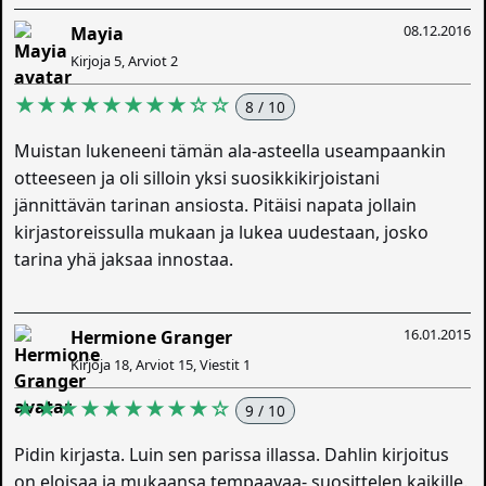
08.12.2016
Mayia
Kirjoja 5, Arviot 2
★★★★★★★★☆☆
8 / 10
Muistan lukeneeni tämän ala-asteella useampaankin
otteeseen ja oli silloin yksi suosikkikirjoistani
jännittävän tarinan ansiosta. Pitäisi napata jollain
kirjastoreissulla mukaan ja lukea uudestaan, josko
tarina yhä jaksaa innostaa.
16.01.2015
Hermione Granger
Kirjoja 18, Arviot 15, Viestit 1
★★★★★★★★★☆
9 / 10
Pidin kirjasta. Luin sen parissa illassa. Dahlin kirjoitus
on eloisaa ja mukaansa tempaavaa- suosittelen kaikille.