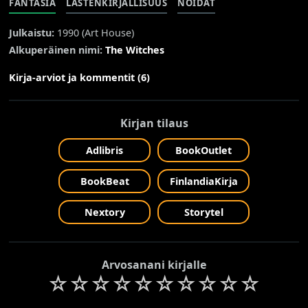
FANTASIA
LASTENKIRJALLISUUS
NOIDAT
Julkaistu:
1990 (
Art House
)
Alkuperäinen nimi:
The Witches
Kirja-arviot ja kommentit (6)
Kirjan tilaus
Adlibris
BookOutlet
BookBeat
FinlandiaKirja
Nextory
Storytel
Arvosanani kirjalle
☆
☆
☆
☆
☆
☆
☆
☆
☆
☆