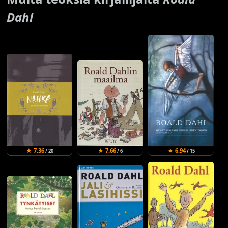
Dahl
★ 7.36
★ 7.66
★ 6.94
/ 20
/ 6
/ 15