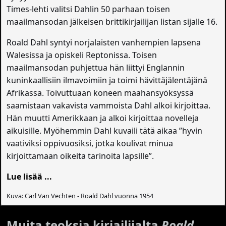
Times-lehti valitsi Dahlin 50 parhaan toisen
maailmansodan jälkeisen brittikirjailijan listan sijalle 16.
Roald Dahl syntyi norjalaisten vanhempien lapsena
Walesissa ja opiskeli Reptonissa. Toisen
maailmansodan puhjettua hän liittyi Englannin
kuninkaallisiin ilmavoimiin ja toimi hävittäjälentäjänä
Afrikassa. Toivuttuaan koneen maahansyöksyssä
saamistaan vakavista vammoista Dahl alkoi kirjoittaa.
Hän muutti Amerikkaan ja alkoi kirjoittaa novelleja
aikuisille. Myöhemmin Dahl kuvaili tätä aikaa ”hyvin
vaativiksi oppivuosiksi, jotka koulivat minua
kirjoittamaan oikeita tarinoita lapsille”.
Lue lisää ...
Kuva: Carl Van Vechten - Roald Dahl vuonna 1954
Muita teoksia kirjailijalta
Roald