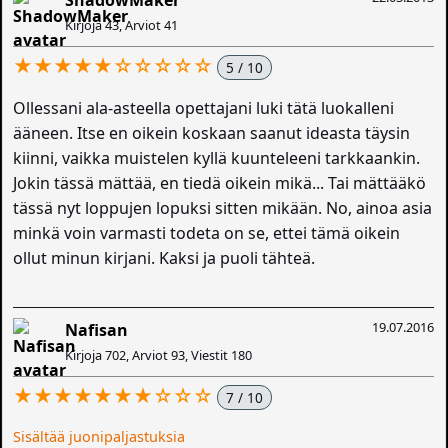
ShadowMaker
Kirjoja 43, Arviot 41
★★★★★☆☆☆☆☆
5 / 10
Ollessani ala-asteella opettajani luki tätä luokalleni
ääneen. Itse en oikein koskaan saanut ideasta täysin
kiinni, vaikka muistelen kyllä kuunteleeni tarkkaankin.
Jokin tässä mättää, en tiedä oikein mikä... Tai mättääkö
tässä nyt loppujen lopuksi sitten mikään. No, ainoa asia
minkä voin varmasti todeta on se, ettei tämä oikein
ollut minun kirjani. Kaksi ja puoli tähteä.
19.07.2016
Nafisan
Kirjoja 702, Arviot 93, Viestit 180
★★★★★★★☆☆☆
7 / 10
Sisältää juonipaljastuksia