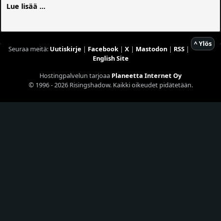
Lue lisää ...
^ Ylös
Seuraa meitä:
Uutiskirje
|
Facebook
|
X
|
Mastodon
|
RSS
|
English Site
Hostingpalvelun tarjoaa
Planeetta Internet Oy
© 1996 - 2026 Risingshadow. Kaikki oikeudet pidätetään.