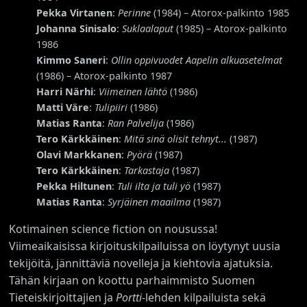
Pekka Virtanen
:
Perinne
(1984) – Atorox-palkinto 1985
Johanna Sinisalo
:
Suklaalaput
(1985) – Atorox-palkinto
1986
Kimmo Saneri
:
Ollin oppivuodet Aapelin alkuasetelmat
(1986) – Atorox-palkinto 1987
Harri Närhi
:
Viimeinen lähtö
(1986)
Matti Väre
:
Tulipiiri
(1986)
Matias Ranta
:
Ran Palvelija
(1986)
Tero Kärkkäinen
:
Mitä sinä olisit tehnyt...
(1987)
Olavi Markkanen
:
Pyörä
(1987)
Tero Kärkkäinen
:
Tarkastaja
(1987)
Pekka Hiltunen
:
Tuli ilta ja tuli yö
(1987)
Matias Ranta
:
Syrjäinen maailma
(1987)
Kotimainen science fiction on nousussa!
Viimeaikaisissa kirjoituskilpailuissa on löytynyt uusia
tekijöitä, jännittäviä novelleja ja kiehtovia ajatuksia.
Tähän kirjaan on koottu parhaimmisto Suomen
Tieteiskirjoittajien ja
Portti
-lehden kilpailuista sekä