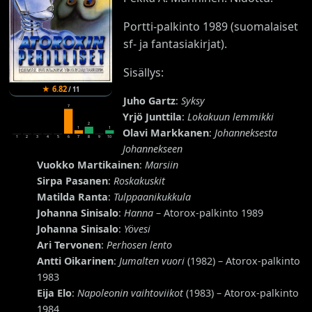
Portti-palkinto 1989 (suomalaiset
sf- ja fantasiakirjat).
Sisällys:
★
6.82
/
11
Juho Gartz
:
Syksy
7
Yrjö Junttila
:
Lokakuun lemmikki
2
1
1
Olavi Markkanen
:
Johanneksesta
1
2
3
4
5
6
7
8
9
10
Johannekseen
Vuokko Martikainen
:
Marsiin
Sirpa Pasanen
:
Roskakuskit
Matilda Ranta
:
Tulppaanikukkula
Johanna Sinisalo
:
Hanna
– Atorox-palkinto 1989
Johanna Sinisalo
:
Yövesi
Ari Tervonen
:
Perhosen lento
Antti Oikarinen
:
Jumalten vuori
(1982) – Atorox-palkinto
1983
Eija Elo
:
Napoleonin vaihtoviikot
(1983) – Atorox-palkinto
1984