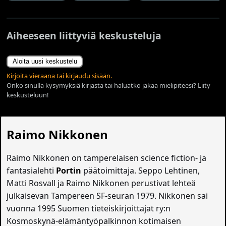
Aiheeseen liittyviä keskusteluja
Aloita uusi keskustelu
Kirjoita vieraana tai kirjaudu sisään.
Onko sinulla kysymyksiä kirjasta tai haluatko jakaa mielipiteesi? Liity
keskusteluun!
Raimo Nikkonen
Raimo Nikkonen on tamperelaisen science fiction- ja
fantasialehti
Portin
päätoimittaja. Seppo Lehtinen,
Matti Rosvall ja Raimo Nikkonen perustivat lehteä
julkaisevan Tampereen SF-seuran 1979. Nikkonen sai
vuonna 1995 Suomen tieteiskirjoittajat ry:n
Kosmoskynä-elämäntyöpalkinnon kotimaisen