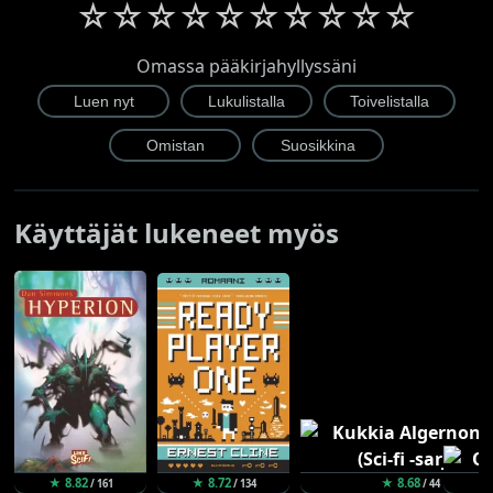
☆
☆
☆
☆
☆
☆
☆
☆
☆
☆
Omassa pääkirjahyllyssäni
Käyttäjät lukeneet myös
★ 8.82
★ 8.72
★ 8.68
/ 161
/ 134
/ 44