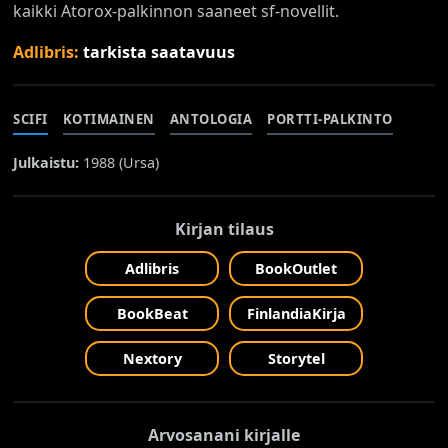
kaikki Atorox-palkinnon saaneet sf-novellit.
Adlibris:
tarkista saatavuus
SCIFI
KOTIMAINEN
ANTOLOGIA
PORTTI-PALKINTO
Julkaistu:
1988 (
Ursa
)
Kirjan tilaus
Adlibris
BookOutlet
BookBeat
FinlandiaKirja
Nextory
Storytel
Arvosanani kirjalle