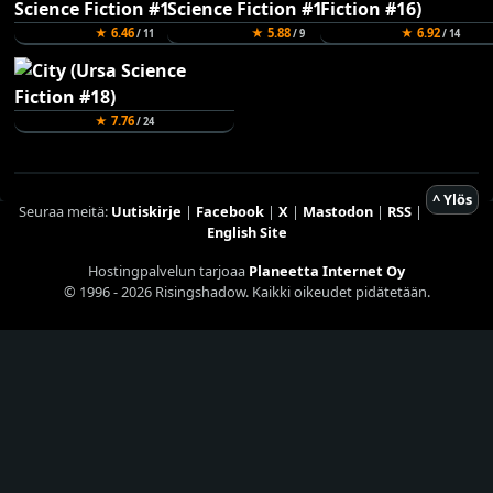
★ 6.46
★ 5.88
★ 6.92
/ 11
/ 9
/ 14
★ 7.76
/ 24
^ Ylös
Seuraa meitä:
Uutiskirje
|
Facebook
|
X
|
Mastodon
|
RSS
|
English Site
Hostingpalvelun tarjoaa
Planeetta Internet Oy
© 1996 - 2026 Risingshadow. Kaikki oikeudet pidätetään.