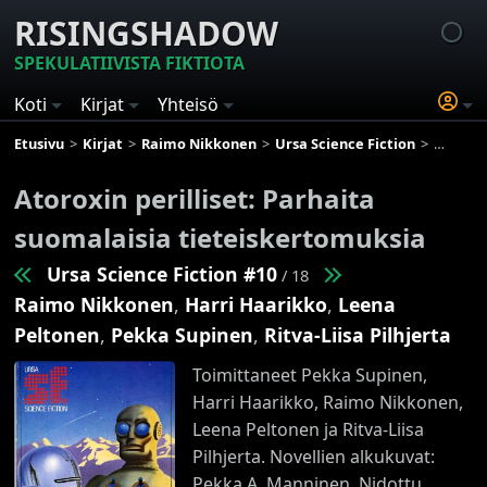
RISINGSHADOW
SPEKULATIIVISTA FIKTIOTA
Koti
Kirjat
Yhteisö
Etusivu
Kirjat
Raimo Nikkonen
Ursa Science Fiction
Atoroxin
Atoroxin perilliset: Parhaita
suomalaisia tieteiskertomuksia
Ursa Science Fiction #10
/ 18
Raimo Nikkonen
,
Harri Haarikko
,
Leena
Peltonen
,
Pekka Supinen
,
Ritva-Liisa Pilhjerta
Toimittaneet Pekka Supinen,
Harri Haarikko, Raimo Nikkonen,
Leena Peltonen ja Ritva-Liisa
Pilhjerta. Novellien alkukuvat:
Pekka A. Manninen. Nidottu.