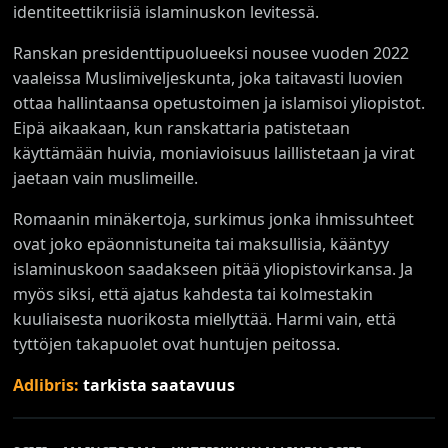
identiteettikriisiä islaminuskon levitessä.
Ranskan presidenttipuolueeksi nousee vuoden 2022
vaaleissa Muslimiveljeskunta, joka taitavasti luovien
ottaa hallintaansa opetustoimen ja islamisoi yliopistot.
Eipä aikaakaan, kun ranskattaria patistetaan
käyttämään huivia, moniavioisuus laillistetaan ja virat
jaetaan vain muslimeille.
Romaanin minäkertoja, surkimus jonka ihmissuhteet
ovat joko epäonnistuneita tai maksullisia, kääntyy
islaminuskoon saadakseen pitää yliopistovirkansa. Ja
myös siksi, että ajatus kahdesta tai kolmestakin
kuuliaisesta nuorikosta miellyttää. Harmi vain, että
tyttöjen takapuolet ovat huntujen peitossa.
Adlibris:
tarkista saatavuus