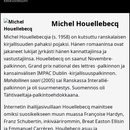
keskusteluun!
Michel Houellebecq
Michel Houellebecqia (s. 1958) on kutsuttu ranskalaisen
kirjallisuuden pahaksi pojaksi. Hänen romaaninsa ovat
jakaneet lukijat jyrkästi hänen kannattajiinsa ja
vastustajiinsa. Houellebecq on saanut Novembre-
palkinnon, Grand prix national des lettres -palkinnon ja
kansainvälisen IMPAC Dublin -kirjallisuuspalkinnon.
Mahdollinen saari
(2005) sai Ranskassa Interallié-
palkinnon ja oli suurmenestys. Suomennos oli
Tähtivaeltaja-palkintoehdokkaana.
Internetin ihailijasivuillaan Houellebecq mainitsee
omiksi suosikeikseen muun muassa Françoise Hardyn,
Franz Schubertin, inkiväärirommin, Breat Easton Ellisin
ja Emmanuel Carrèren. Houllebecq asuu ja