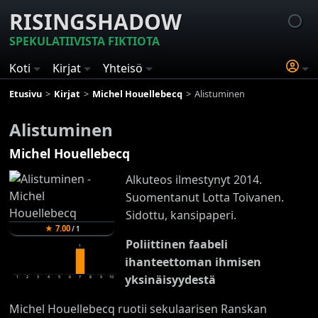
RISINGSHADOW
SPEKULATIIVISTA FIKTIOTA
Koti
Kirjat
Yhteisö
Etusivu
Kirjat
Michel Houellebecq
Alistuminen
Alistuminen
Michel Houellebecq
Alkuteos ilmestynyt 2014.
Suomentanut Lotta Toivanen.
Sidottu, kansipaperi.
★
7.00
/
1
Poliittinen faabeli
1
ihanteettoman ihmisen
yksinäisyydestä
1
2
3
4
5
6
7
8
9
10
Michel Houellebecq ruotii sekulaarisen Ranskan