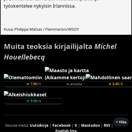
työskentelee nykyisin Irlannissa.
Kuva: Philippe Matsas / Flammarion/WSOY
Muita teoksia kirjailijalta
Michel
Houellebecq
★ 7.00
ei arvioita
★ 6.40
/ 1
/ 5
★ 9.00
/ 1
^ Ylös
Seuraa meitä:
Uutiskirje
|
Facebook
|
X
|
Mastodon
|
RSS
|
English Site