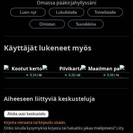
Omassa pääkirjahyllyssäni
Käyttäjät lukeneet myös
★ 8.34
★ 8.26
★ 8.08
/ 58
/ 43
/ 14
Aiheeseen liittyviä keskusteluja
Aloita uusi keskustelu
Kirjoita vieraana tai kirjaudu sisään.
Onko sinulla kysymyksiä kirjasta tai haluatko jakaa mielipiteesi? Liity