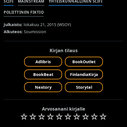
SCIFI
MAINSTREAM
YHTEISKUNNALLINEN SCIFI
POLIITTINEN FIKTIO
Julkaistu:
lokakuu 21, 2015 (
WSOY
)
Alkuteos:
Soumission
Kirjan tilaus
Adlibris
BookOutlet
BookBeat
FinlandiaKirja
Nextory
Storytel
Arvosanani kirjalle
☆
☆
☆
☆
☆
☆
☆
☆
☆
☆