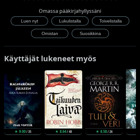
Omassa pääkirjahyllyssäni
Käyttäjät lukeneet myös
★ 9.00
★ 8.64
★ 8.58
★
/ 35
/ 48
/ 26