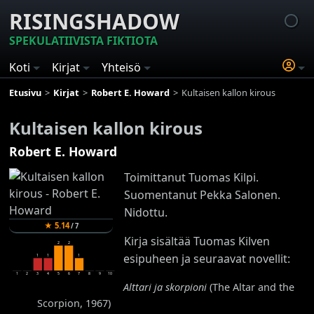
RISINGSHADOW
SPEKULATIIVISTA FIKTIOTA
Koti
Kirjat
Yhteisö
Etusivu
Kirjat
Robert E. Howard
Kultaisen kallon kirous
Kultaisen kallon kirous
Robert E. Howard
Toimittanut Tuomas Kilpi.
Suomentanut Pekka Salonen.
Nidottu.
★
5.14
/
7
Kirja sisältää Tuomas Kilven
2
2
esipuheen ja seuraavat novellit:
1
1
1
1
2
3
4
5
6
7
8
9
10
Alttari ja skorpioni
(The Altar and the
Scorpion, 1967)