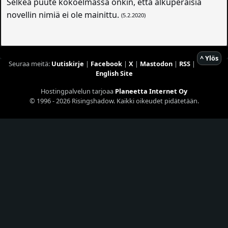
Selkeä puute kokoelmassa onkin, että alkuperäisiä
novellin nimiä ei ole mainittu.
(5.2.2020)
^ Ylös
Seuraa meitä:
Uutiskirje
|
Facebook
|
X
|
Mastodon
|
RSS
|
English Site
Hostingpalvelun tarjoaa
Planeetta Internet Oy
© 1996 - 2026 Risingshadow. Kaikki oikeudet pidätetään.