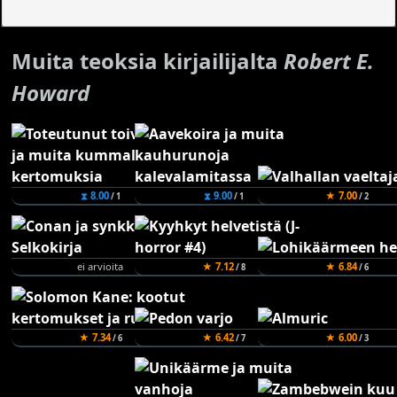
Muita teoksia kirjailijalta
Robert E.
Howard
⧗ 8.00
⧗ 9.00
★ 7.00
/ 1
/ 1
/ 2
ei arvioita
★ 7.12
★ 6.84
/ 8
/ 6
★ 7.34
★ 6.42
★ 6.00
/ 6
/ 7
/ 3