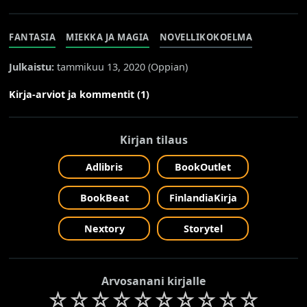
FANTASIA
MIEKKA JA MAGIA
NOVELLIKOKOELMA
Julkaistu:
tammikuu 13, 2020 (
Oppian
)
Kirja-arviot ja kommentit (1)
Kirjan tilaus
Adlibris
BookOutlet
BookBeat
FinlandiaKirja
Nextory
Storytel
Arvosanani kirjalle
☆
☆
☆
☆
☆
☆
☆
☆
☆
☆