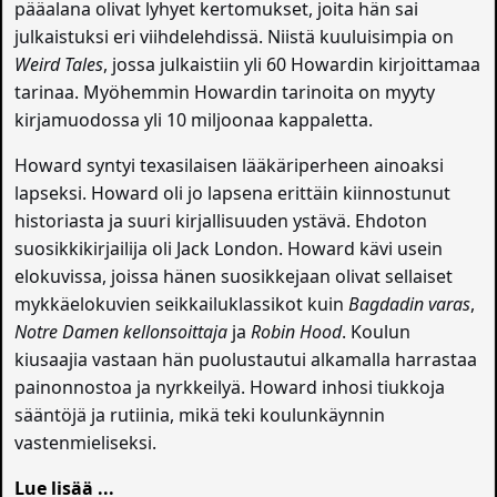
pääalana olivat lyhyet kertomukset, joita hän sai
julkaistuksi eri viihdelehdissä. Niistä kuuluisimpia on
Weird Tales
, jossa julkaistiin yli 60 Howardin kirjoittamaa
tarinaa. Myöhemmin Howardin tarinoita on myyty
kirjamuodossa yli 10 miljoonaa kappaletta.
Howard syntyi texasilaisen lääkäriperheen ainoaksi
lapseksi. Howard oli jo lapsena erittäin kiinnostunut
historiasta ja suuri kirjallisuuden ystävä. Ehdoton
suosikkikirjailija oli Jack London. Howard kävi usein
elokuvissa, joissa hänen suosikkejaan olivat sellaiset
mykkäelokuvien seikkailuklassikot kuin
Bagdadin varas
,
Notre Damen kellonsoittaja
ja
Robin Hood
. Koulun
kiusaajia vastaan hän puolustautui alkamalla harrastaa
painonnostoa ja nyrkkeilyä. Howard inhosi tiukkoja
sääntöjä ja rutiinia, mikä teki koulunkäynnin
vastenmieliseksi.
Lue lisää ...