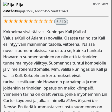
06.11.2021
Eija
Kirjoja 1508, Arviot 455, Viestit 1471
★★★★★★☆☆☆☆
6 / 10
Kokoelma sisältää viisi Kuningas Kall (Kull of
Valusia/Kull of Atlantis) novellia. Osassa tarinoista Kall
esiintyy vain maininnan tasolla, viitteenä. Näissä
novellisuomennoksissa korostuu se, kuinka hankala
Howardin suomentaminen on niin että tarinoiden
tunnelma myös välittyy. Suomennos tuntui kömpelölle
ja viimeistelemättömälle. Mm. välillä kuningas oli Kall ja
välillä Kull. Kokoelman kertomukset eivät
tarinallisestikaan ole Howardin parhaimpia ja mm.
joidenkin tarinoiden lopetus on melko kömpelö.
Viimeinen tarina on draft versio, jonka myöhemmin Lin
Carter täydensi ja julkaisi nimellä
Riders Beyond the
Sunrise.
En tiedä kummasta versiosta suomennos on.