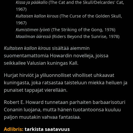
Kissa ja pääkallo
(The Cat and the Skull/Delcardes' Cat,
1967)
Kultaisen kallon kirous
(The Curse of the Golden Skull,
1967)
Kumistimen lyönti
(The Striking of the Gong, 1976)
Maailman ääressä
(Riders Beyond the Sunrise, 1978)
Kultaisen kallon kirous
sisältää aiemmin
suomentamattomia Howardin novelleja, joissa
seikkailee Valusian kuningas Kall.
Hurjat hirviöt ja yliluonnolliset viholliset uhkaavat
kuningasta, joka ratsastaa taisteluun miekka heiluen ja
punaiset tappajat vierellään.
Robert E. Howard tunnetaan parhaiten barbaarisoturi
Conanin luojana, mutta hänen tuotantoonsa kuuluu
paljon muutakin vahvaa fantasiaa.
Adlibris:
tarkista saatavuus