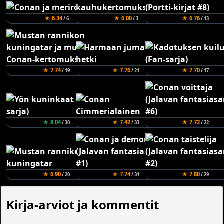
★ 6.34
★ 6.00
★ 6.76
/ 6
/ 3
/ 13
★ 7.74
★ 7.76
★ 7.70
/ 19
/ 21
/ 17
★ 8.04
★ 7.42
★ 7.72
/ 30
/ 33
/ 22
★ 6.90
★ 7.74
★ 7.80
/ 20
/ 31
/ 29
Kirja-arviot ja kommentit