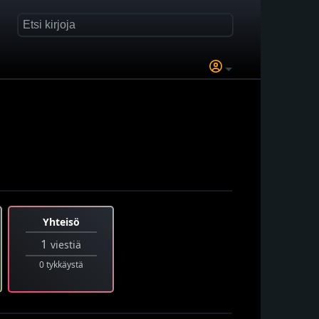
Yhteisö
1
viestiä
0 tykkäystä