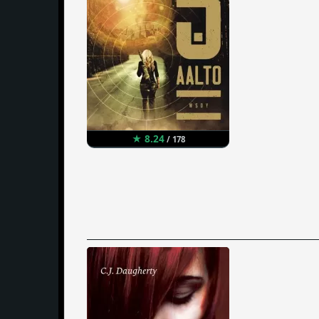
★ 8.24
/ 178