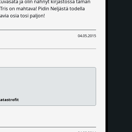
kuvasata ja olin nähnyt kirjastossa tämän
 Tris on mahtava! Pidin Neljästä todella
via osia tosi paljon!
04.05.2015
atastrofit