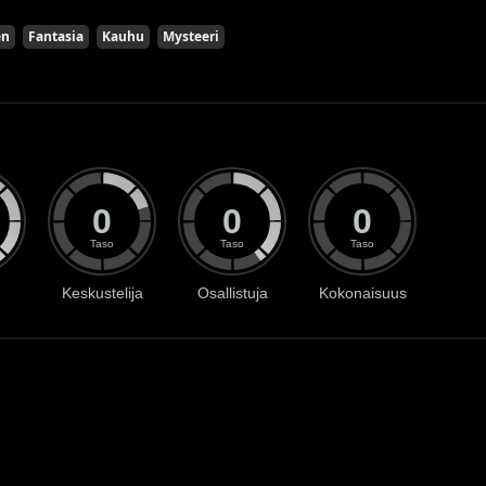
en
Fantasia
Kauhu
Mysteeri
0
0
0
Taso
Taso
Taso
Keskustelija
Osallistuja
Kokonaisuus