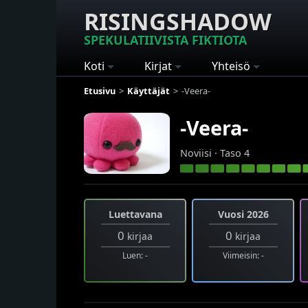
RISINGSHADOW
SPEKULATIIVISTA FIKTIOTA
Koti
Kirjat
Yhteisö
Etusivu
Käyttäjät
-Veera-
-Veera-
Noviisi · Taso 4
Luettavana
Vuosi 2026
0
0
kirjaa
kirjaa
Luen: -
Viimeisin: -