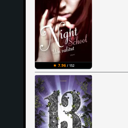
★ 7.96
/ 152