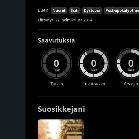
Luen:
Nuoret
Scifi
Dystopia
Post-apokalyptin
Liittynyt: 22. helmikuuta 2014
Saavutuksia
0
0
0
Taso
Taso
Taso
Tutkija
Lukutoukka
Arvioija
Suosikkejani