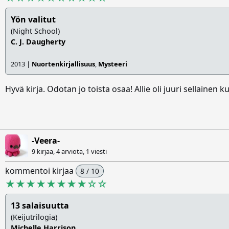
Yön valitut
(Night School)
C. J. Daugherty
2013 |
Nuortenkirjallisuus
,
Mysteeri
Hyvä kirja. Odotan jo toista osaa! Allie oli juuri sellainen k
-Veera-
9 kirjaa, 4 arviota,
1 viesti
kommentoi kirjaa
8 / 10
★★★★★★★★
☆
☆
13 salaisuutta
(Keijutrilogia)
Michelle Harrison