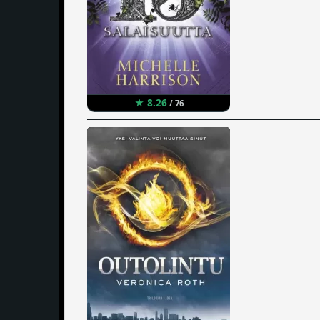
★ 8.26
/ 76