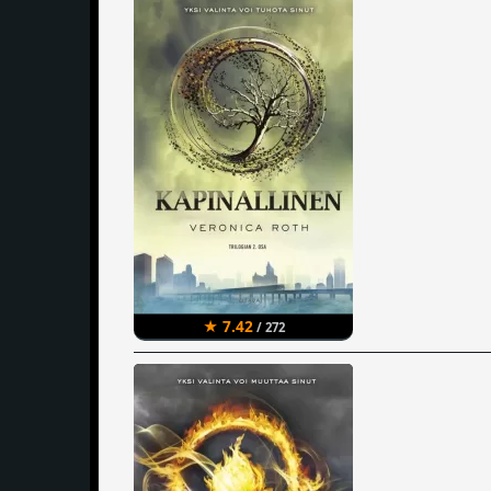
★ 7.42
/ 272