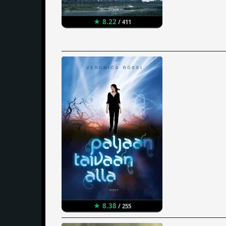
★ 8.22
/ 411
★ 8.38
/ 255