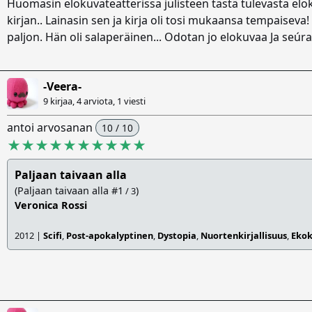
Huomasin elokuvateatterissa julisteen tästä tulevasta elo
kirjan.. Lainasin sen ja kirja oli tosi mukaansa tempaiseva!
paljon. Hän oli salaperäinen... Odotan jo elokuvaa Ja seúraa
-Veera-
9 kirjaa, 4 arviota,
1 viesti
antoi arvosanan
10 / 10
★★★★★★★★★★
Paljaan taivaan alla
(Paljaan taivaan alla #1
)
/ 3
Veronica Rossi
2012 |
Scifi
,
Post-apokalyptinen
,
Dystopia
,
Nuortenkirjallisuus
,
Ekok