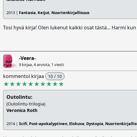
2013 |
Fantasia
,
Keijut
,
Nuortenkirjallisuus
Tosi hyvä kirja! Olen lukenut kaikki osat tästä... Harmi kun 
-Veera-
9 kirjaa, 4 arviota,
1 viesti
kommentoi kirjaa
10 / 10
★★★★★★★★★★
Outolintu:
(Outolintu-trilogia)
Veronica Roth
2014 |
Scifi
,
Post-apokalyptinen
,
Elokuva
,
Dystopia
,
Nuortenkirjalli