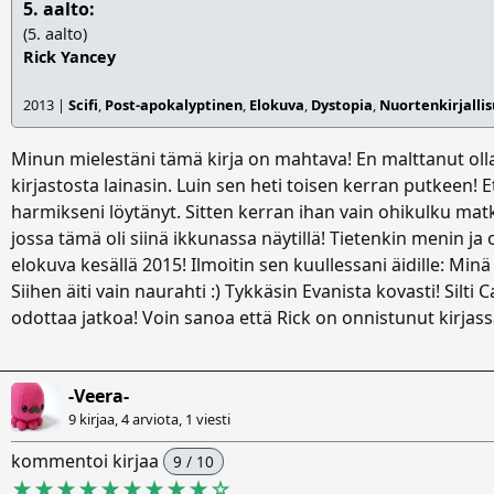
5. aalto:
(5. aalto)
Rick Yancey
2013 |
Scifi
,
Post-apokalyptinen
,
Elokuva
,
Dystopia
,
Nuortenkirjalli
Minun mielestäni tämä kirja on mahtava! En malttanut olla 
kirjastosta lainasin. Luin sen heti toisen kerran putkeen! Et
harmikseni löytänyt. Sitten kerran ihan vain ohikulku mat
jossa tämä oli siinä ikkunassa näytillä! Tietenkin menin ja o
elokuva kesällä 2015! Ilmoitin sen kuullessani äidille: Min
Siihen äiti vain naurahti :) Tykkäsin Evanista kovasti! Silti
odottaa jatkoa! Voin sanoa että Rick on onnistunut kirjass
-Veera-
9 kirjaa, 4 arviota,
1 viesti
kommentoi kirjaa
9 / 10
★★★★★★★★★
☆