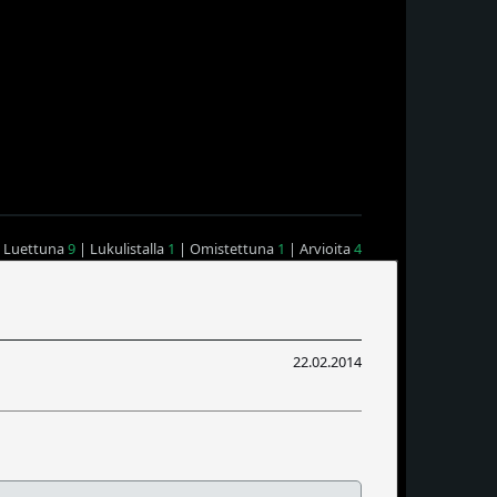
 Luettuna
9
| Lukulistalla
1
| Omistettuna
1
| Arvioita
4
22.02.2014