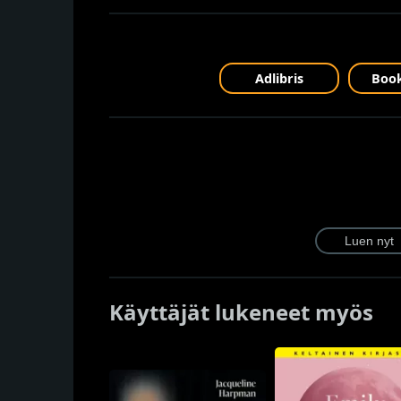
Adlibris
Book
Käyttäjät lukeneet myös