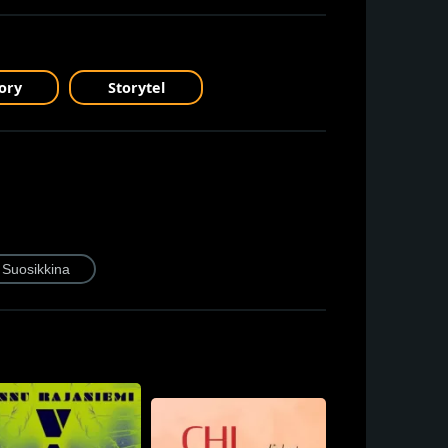
ory
Storytel