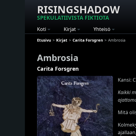
RISINGSHADOW
SPEKULATIIVISTA FIKTIOTA
Koti
Kirjat
Yhteisö
Etusivu
Kirjat
Carita Forsgren
Ambrosia
Ambrosia
Carita Forsgren
Kansi: C
Kaikki m
ajattom
Mitä ol
Kolmeky
ajallaa