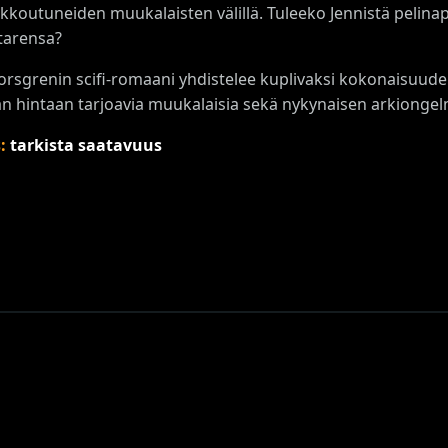
kkoutuneiden muukalaisten välillä. Tuleeko Jennistä pelinap
tarensa?
Forsgrenin scifi-romaani yhdistelee kuplivaksi kokonaisuud
n hintaan tarjoavia muukalaisia sekä nykynaisen arkiongel
s:
tarkista saatavuus