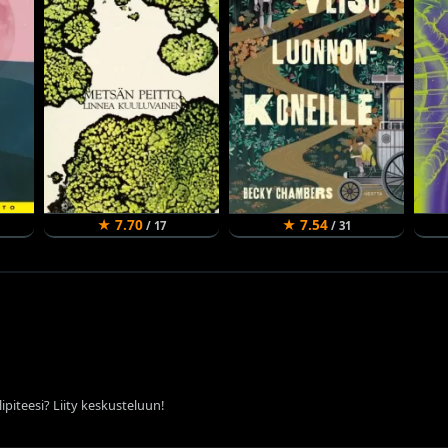
★ 7.70
★ 7.54
/ 17
/ 31
ipiteesi? Liity keskusteluun!