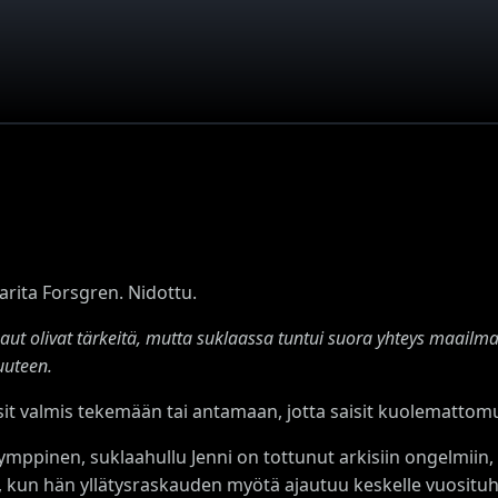
arita Forsgren. Nidottu.
aut olivat tärkeitä, mutta suklaassa tuntui suora yhteys maail
uuteen.
isit valmis tekemään tai antamaan, jotta saisit kuolematto
mppinen, suklaahullu Jenni on tottunut arkisiin ongelmiin
n, kun hän yllätysraskauden myötä ajautuu keskelle vuosituh