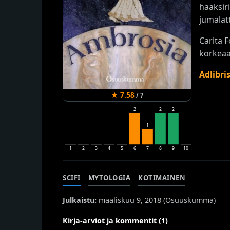
haaksiri
jumalat
Carita 
korkeaa
Adlibri
★
7.58
/
7
2
2
2
1
1
2
3
4
5
6
7
8
9
10
SCIFI
MYTOLOGIA
KOTIMAINEN
Julkaistu:
maaliskuu 9, 2018 (
Osuuskumma
)
Kirja-arviot ja kommentit (1)