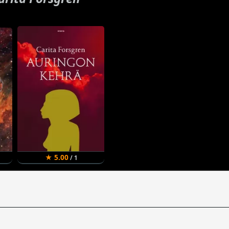
★ 5.00
/ 1