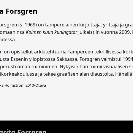
ta Forsgren
orsgren (s. 1968) on tamperelainen kirjoittaja, yrittäjä ja gr
sromaaninsa
Kolmen kuun kuningatar
julkaistiin vuonna 2009. 
ehdessä.
n on opiskellut arkkitehtuuria Tampereen teknillisessä kork
usta Essenin yliopistossa Saksassa. Forsgren valmistui 199
perusti oman toiminimen. Nykyisin hän toimii visuaalisen 
korkeakoulussa ja tekee graafisen alan tilaustöitä. Hänellä
kka Holmström 2010/Otava
arita Forsgren