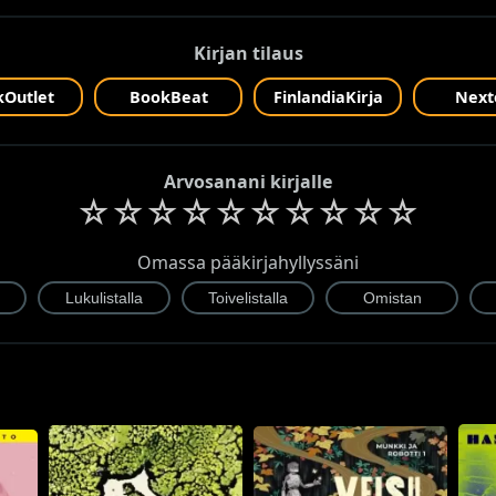
Kirjan tilaus
Outlet
BookBeat
FinlandiaKirja
Next
Arvosanani kirjalle
☆
☆
☆
☆
☆
☆
☆
☆
☆
☆
Omassa pääkirjahyllyssäni