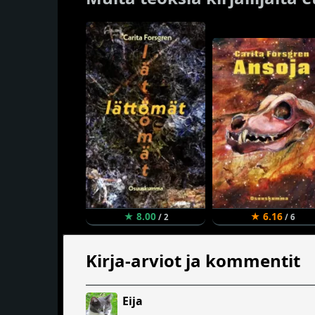
★ 8.00
★ 6.16
/ 2
/ 6
Kirja-arviot ja kommentit
Eija