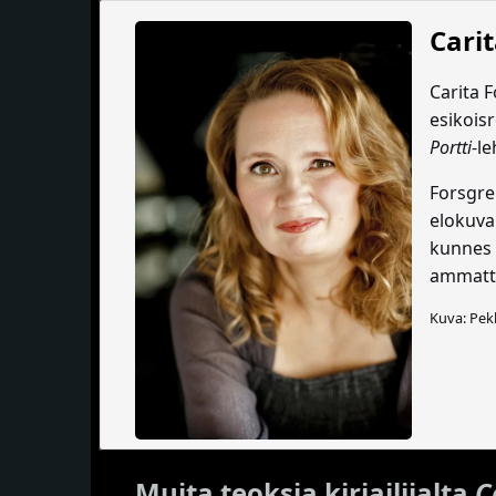
Cari
Carita F
esikoi
Portti
-l
Forsgre
elokuva
kunnes 
ammatti
Kuva: Pe
Muita teoksia kirjailijalta
C