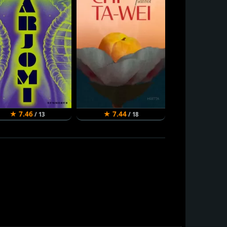
★ 7.46
★ 7.44
★ 7.42
/ 13
/ 18
/ 