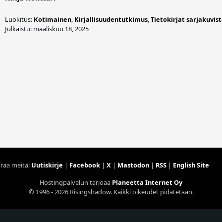
Luokitus:
Kotimainen
,
Kirjallisuudentutkimus
,
Tietokirjat sarjakuvis
Julkaistu: maaliskuu 18, 2025
raa meitä:
Uutiskirje
|
Facebook
|
X
|
Mastodon
|
RSS
|
English Site
Hostingpalvelun tarjoaa
Planeetta Internet Oy
© 1996 - 2026 Risingshadow. Kaikki oikeudet pidätetään.