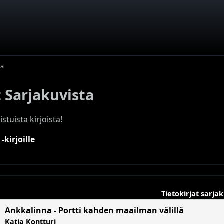
ta
t Sarjakuvista
stuista kirjoista!
-kirjoille
Tietokirjat sarja
Ankkalinna - Portti kahden maailman välillä
Katja Kontturi