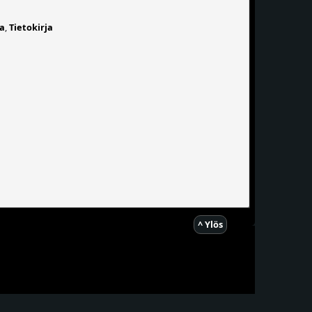
ta
,
Tietokirja
^ Ylös