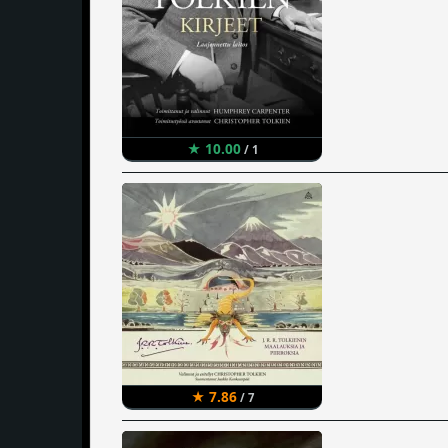
★ 10.00
/ 1
★ 7.86
/ 7