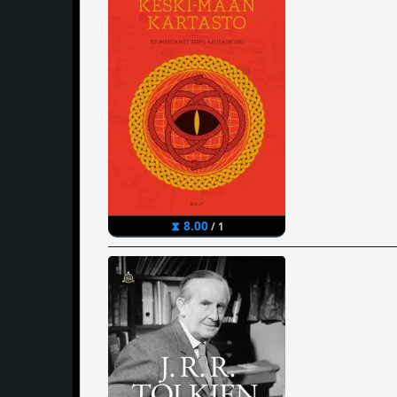
⧗ 8.00
/ 1