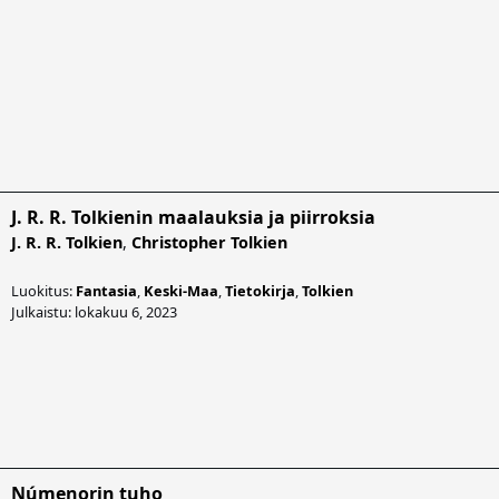
J. R. R. Tolkienin maalauksia ja piirroksia
J. R. R. Tolkien
,
Christopher Tolkien
Luokitus:
Fantasia
,
Keski-Maa
,
Tietokirja
,
Tolkien
Julkaistu: lokakuu 6, 2023
Númenorin tuho