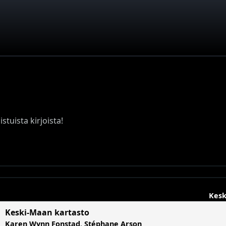
stuista kirjoista!
Kesk
Keski-Maan kartasto
Karen Wynn Fonstad
,
Stéphane Arson