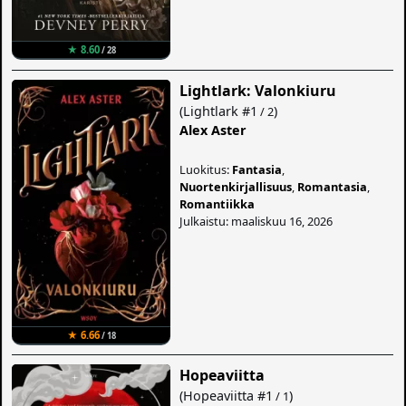
★ 8.60
/ 28
Lightlark: Valonkiuru
(
Lightlark
#1
)
/ 2
Alex Aster
Luokitus:
Fantasia
,
Nuortenkirjallisuus
,
Romantasia
,
Romantiikka
Julkaistu: maaliskuu 16, 2026
★ 6.66
/ 18
Hopeaviitta
(
Hopeaviitta
#1
)
/ 1