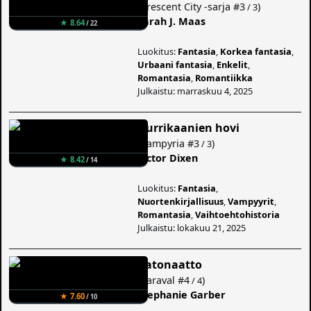
(
Crescent City -sarja
#3
)
/ 3
Sarah J. Maas
★ 8.64
/ 22
Luokitus:
Fantasia
,
Korkea fantasia
,
Urbaani fantasia
,
Enkelit
,
Romantasia
,
Romantiikka
Julkaistu: marraskuu 4, 2025
Hurrikaanien hovi
(
Vampyria
#3
)
/ 3
Victor Dixen
★ 8.42
/ 14
Luokitus:
Fantasia
,
Nuortenkirjallisuus
,
Vampyyrit
,
Romantasia
,
Vaihtoehtohistoria
Julkaistu: lokakuu 21, 2025
Aatonaatto
(
Caraval
#4
)
/ 4
Stephanie Garber
★ 7.60
/ 10