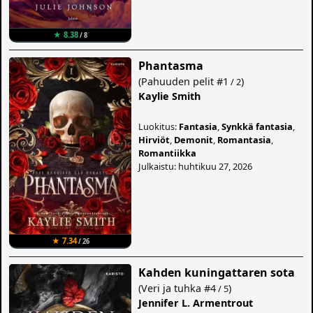
★ 8.38
/ 8
Phantasma
(
Pahuuden pelit
#1
)
/ 2
Kaylie Smith
Luokitus:
Fantasia
,
Synkkä fantasia
,
Hirviöt
,
Demonit
,
Romantasia
,
Romantiikka
Julkaistu: huhtikuu 27, 2026
★ 7.34
/ 26
Kahden kuningattaren sota
(
Veri ja tuhka
#4
)
/ 5
Jennifer L. Armentrout