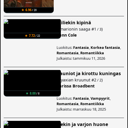
★ 6.96
/ 20
Ikiliekin kipinä
(
Emarionin saaga
#1
)
/ 3
Penn Cole
★ 7.72
/ 22
Luokitus:
Fantasia
,
Korkea fantasia
,
Romantasia
,
Romantiikka
Julkaistu: tammikuu 11, 2026
Rauniot ja kirottu kuningas
(
Nyaxian kruunut
#2
)
/ 2
Carissa Broadbent
★ 8.00
/ 8
Luokitus:
Fantasia
,
Vampyyrit
,
Romantasia
,
Romantiikka
Julkaistu: marraskuu 18, 2025
Liekin ja varjon huone