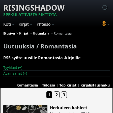
RISINGSHADOW
SPEKULATIIVISTA FIKTIOTA
Koti
Kirjat
Yhteisö
Etusivu
Kirjat
Uutuuksia
Romantasia
Uutuuksia / Romantasia
RSS syöte uusille Romantasia -kirjoille
Tyylilajit (+)
Avainsanat (+)
Romantasia
|
Tulossa
|
Top kirjat
|
Kirjalistaushaku
1
2
3
Herkuleen kahleet