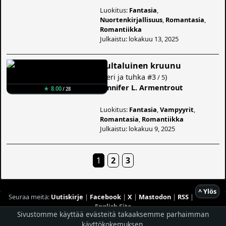
Luokitus:
Fantasia
,
Nuortenkirjallisuus
,
Romantasia
,
Romantiikka
Julkaistu: lokakuu 13, 2025
Kultaluinen kruunu
(
Veri ja tuhka
#3
)
/ 5
Jennifer L. Armentrout
★ 8.00
/ 28
Luokitus:
Fantasia
,
Vampyyrit
,
Romantasia
,
Romantiikka
Julkaistu: lokakuu 9, 2025
1
2
3
^ Ylös
Seuraa meitä:
Uutiskirje
|
Facebook
|
X
|
Mastodon
|
RSS
|
English Site
Sivustomme käyttää evästeitä takaaksemme parhaimman
Hostingpalvelun tarjoaa
Planeetta Internet Oy
käyttökokemuksen.