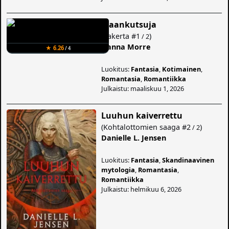
Maankutsuja
(
Lakerta
#1
)
/ 2
Hanna Morre
★ 6.26
/ 4
Luokitus:
Fantasia
,
Kotimainen
,
Romantasia
,
Romantiikka
Julkaistu: maaliskuu 1, 2026
Luuhun kaiverrettu
(
Kohtalottomien saaga
#2
)
/ 2
Danielle L. Jensen
Luokitus:
Fantasia
,
Skandinaavinen
mytologia
,
Romantasia
,
Romantiikka
Julkaistu: helmikuu 6, 2026