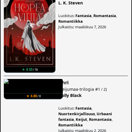
L. K. Steven
Luokitus:
Fantasia
,
Romantasia
,
Romantiikka
Julkaistu: maaliskuu 7, 2026
★ 8.50
/ 16
Uhri
(
Keijumaa-trilogia
#1
)
/ 2
Holly Black
★ 6.88
/ 8
Luokitus:
Fantasia
,
Nuortenkirjallisuus
,
Urbaani
fantasia
,
Keijut
,
Romantasia
,
Romantiikka
Julkaistu: maaliskuu 2, 2026