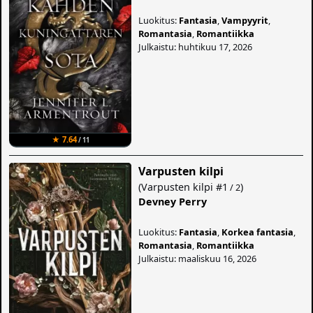
Luokitus:
Fantasia
,
Vampyyrit
,
Romantasia
,
Romantiikka
Julkaistu: huhtikuu 17, 2026
★ 7.64
/ 11
Varpusten kilpi
(
Varpusten kilpi
#1
)
/ 2
Devney Perry
Luokitus:
Fantasia
,
Korkea fantasia
,
Romantasia
,
Romantiikka
Julkaistu: maaliskuu 16, 2026