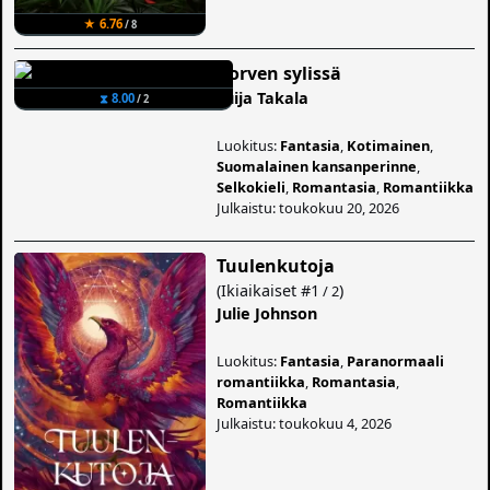
★ 6.76
/ 8
Korven sylissä
Tuija Takala
⧗ 8.00
/ 2
Luokitus:
Fantasia
,
Kotimainen
,
Suomalainen kansanperinne
,
Selkokieli
,
Romantasia
,
Romantiikka
Julkaistu: toukokuu 20, 2026
Tuulenkutoja
(
Ikiaikaiset
#1
)
/ 2
Julie Johnson
Luokitus:
Fantasia
,
Paranormaali
romantiikka
,
Romantasia
,
Romantiikka
Julkaistu: toukokuu 4, 2026