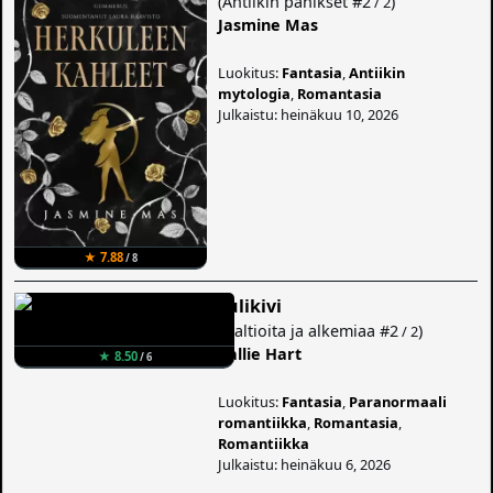
(
Antiikin pahikset
#2
)
/ 2
Jasmine Mas
Luokitus:
Fantasia
,
Antiikin
mytologia
,
Romantasia
Julkaistu: heinäkuu 10, 2026
★ 7.88
/ 8
Tulikivi
(
Haltioita ja alkemiaa
#2
)
/ 2
Callie Hart
★ 8.50
/ 6
Luokitus:
Fantasia
,
Paranormaali
romantiikka
,
Romantasia
,
Romantiikka
Julkaistu: heinäkuu 6, 2026