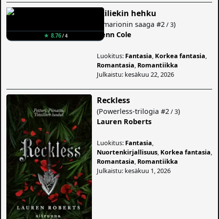
Ikiliekin hehku
(
Emarionin saaga
#2
)
/ 3
Penn Cole
★ 8.76
/ 4
Luokitus:
Fantasia
,
Korkea fantasia
,
Romantasia
,
Romantiikka
Julkaistu: kesäkuu 22, 2026
Reckless
(
Powerless-trilogia
#2
)
/ 3
Lauren Roberts
Luokitus:
Fantasia
,
Nuortenkirjallisuus
,
Korkea fantasia
,
Romantasia
,
Romantiikka
Julkaistu: kesäkuu 1, 2026