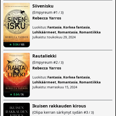
Siivenisku
(
Empyreum
#1
)
/ 3
Rebecca Yarros
Luokitus:
Fantasia
,
Korkea fantasia
,
Lohikäärmeet
,
Romantasia
,
Romantiikka
Julkaistu: toukokuu 29, 2024
★ 9.04
/ 105
Rautaliekki
(
Empyreum
#2
)
/ 3
Rebecca Yarros
Luokitus:
Fantasia
,
Korkea fantasia
,
Lohikäärmeet
,
Romantasia
,
Romantiikka
Julkaistu: marraskuu 15, 2024
★ 8.64
/ 76
Ikuisen rakkauden kirous
(
Olipa kerran särkynyt sydän
#3
)
/ 3