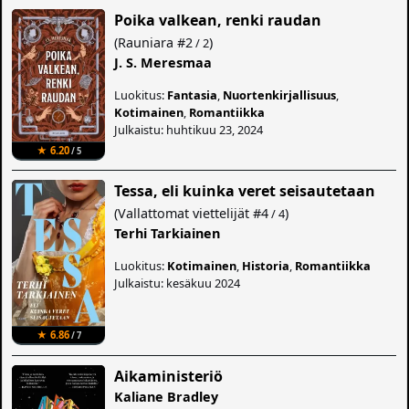
Poika valkean, renki raudan
(
Rauniara
#2
)
/ 2
J. S. Meresmaa
Luokitus:
Fantasia
,
Nuortenkirjallisuus
,
Kotimainen
,
Romantiikka
Julkaistu: huhtikuu 23, 2024
★ 6.20
/ 5
Tessa, eli kuinka veret seisautetaan
(
Vallattomat viettelijät
#4
)
/ 4
Terhi Tarkiainen
Luokitus:
Kotimainen
,
Historia
,
Romantiikka
Julkaistu: kesäkuu 2024
★ 6.86
/ 7
Aikaministeriö
Kaliane Bradley