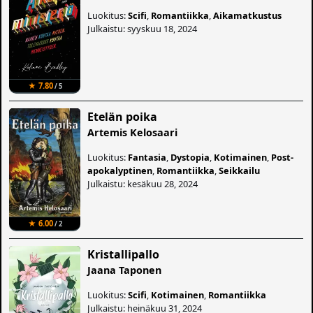
Luokitus:
Scifi
,
Romantiikka
,
Aikamatkustus
Julkaistu: syyskuu 18, 2024
★ 7.80
/ 5
Etelän poika
Artemis Kelosaari
Luokitus:
Fantasia
,
Dystopia
,
Kotimainen
,
Post-
apokalyptinen
,
Romantiikka
,
Seikkailu
Julkaistu: kesäkuu 28, 2024
★ 6.00
/ 2
Kristallipallo
Jaana Taponen
Luokitus:
Scifi
,
Kotimainen
,
Romantiikka
Julkaistu: heinäkuu 31, 2024