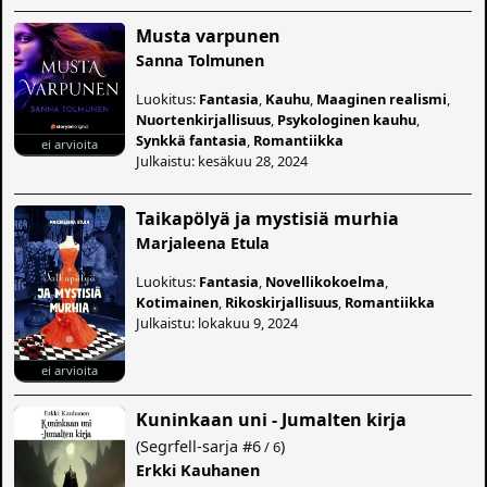
Musta varpunen
Sanna Tolmunen
Luokitus:
Fantasia
,
Kauhu
,
Maaginen realismi
,
Nuortenkirjallisuus
,
Psykologinen kauhu
,
Synkkä fantasia
,
Romantiikka
ei arvioita
Julkaistu: kesäkuu 28, 2024
Taikapölyä ja mystisiä murhia
Marjaleena Etula
Luokitus:
Fantasia
,
Novellikokoelma
,
Kotimainen
,
Rikoskirjallisuus
,
Romantiikka
Julkaistu: lokakuu 9, 2024
ei arvioita
Kuninkaan uni - Jumalten kirja
(
Segrfell-sarja
#6
)
/ 6
Erkki Kauhanen