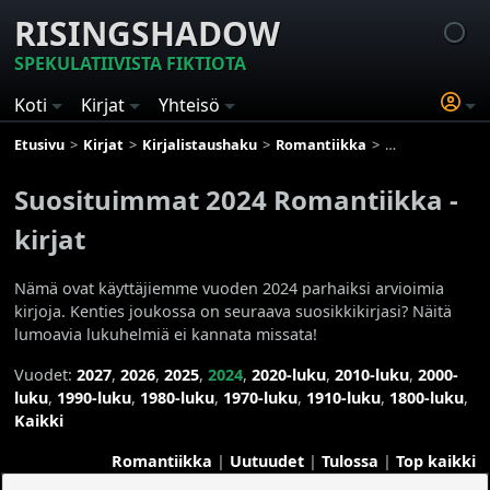
RISINGSHADOW
SPEKULATIIVISTA FIKTIOTA
Koti
Kirjat
Yhteisö
Etusivu
Kirjat
Kirjalistaushaku
Romantiikka
Suosituimmat 20
Suosituimmat 2024 Romantiikka -
kirjat
Nämä ovat käyttäjiemme vuoden 2024 parhaiksi arvioimia
kirjoja. Kenties joukossa on seuraava suosikkikirjasi? Näitä
lumoavia lukuhelmiä ei kannata missata!
Vuodet:
2027
,
2026
,
2025
,
2024
,
2020-luku
,
2010-luku
,
2000-
luku
,
1990-luku
,
1980-luku
,
1970-luku
,
1910-luku
,
1800-luku
,
Kaikki
Romantiikka
|
Uutuudet
|
Tulossa
|
Top kaikki