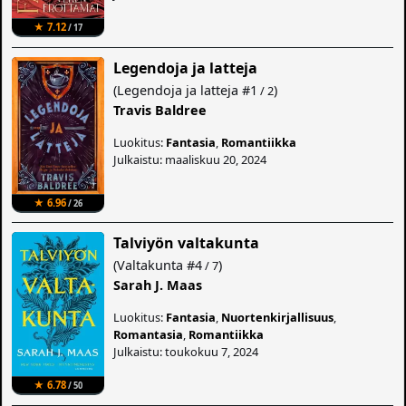
★ 7.12
/ 17
Legendoja ja latteja
(
Legendoja ja latteja
#1
)
/ 2
Travis Baldree
Luokitus:
Fantasia
,
Romantiikka
Julkaistu: maaliskuu 20, 2024
★ 6.96
/ 26
Talviyön valtakunta
(
Valtakunta
#4
)
/ 7
Sarah J. Maas
Luokitus:
Fantasia
,
Nuortenkirjallisuus
,
Romantasia
,
Romantiikka
Julkaistu: toukokuu 7, 2024
★ 6.78
/ 50