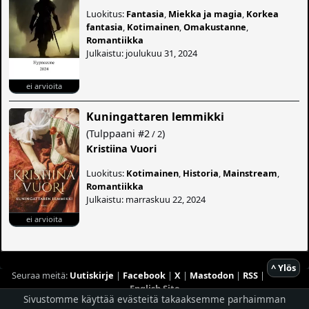
Luokitus:
Fantasia
,
Miekka ja magia
,
Korkea
fantasia
,
Kotimainen
,
Omakustanne
,
Romantiikka
Julkaistu: joulukuu 31, 2024
ei arvioita
Kuningattaren lemmikki
(
Tulppaani
#2
)
/ 2
Kristiina Vuori
Luokitus:
Kotimainen
,
Historia
,
Mainstream
,
Romantiikka
Julkaistu: marraskuu 22, 2024
ei arvioita
^ Ylös
Seuraa meitä:
Uutiskirje
|
Facebook
|
X
|
Mastodon
|
RSS
|
English Site
Sivustomme käyttää evästeitä takaaksemme parhaimman