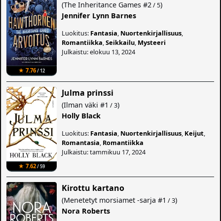
(
The Inheritance Games
#2
)
/ 5
Jennifer Lynn Barnes
Luokitus:
Fantasia
,
Nuortenkirjallisuus
,
Romantiikka
,
Seikkailu
,
Mysteeri
Julkaistu: elokuu 13, 2024
★ 7.76
/ 12
Julma prinssi
(
Ilman väki
#1
)
/ 3
Holly Black
Luokitus:
Fantasia
,
Nuortenkirjallisuus
,
Keijut
,
Romantasia
,
Romantiikka
Julkaistu: tammikuu 17, 2024
★ 7.62
/ 59
Kirottu kartano
(
Menetetyt morsiamet -sarja
#1
)
/ 3
Nora Roberts