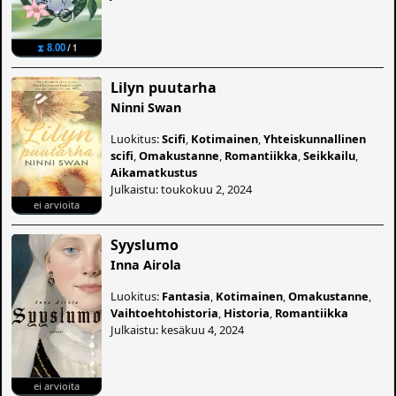
⧗ 8.00
/ 1
Lilyn puutarha
Ninni Swan
Luokitus:
Scifi
,
Kotimainen
,
Yhteiskunnallinen
scifi
,
Omakustanne
,
Romantiikka
,
Seikkailu
,
Aikamatkustus
Julkaistu: toukokuu 2, 2024
ei arvioita
Syyslumo
Inna Airola
Luokitus:
Fantasia
,
Kotimainen
,
Omakustanne
,
Vaihtoehtohistoria
,
Historia
,
Romantiikka
Julkaistu: kesäkuu 4, 2024
ei arvioita