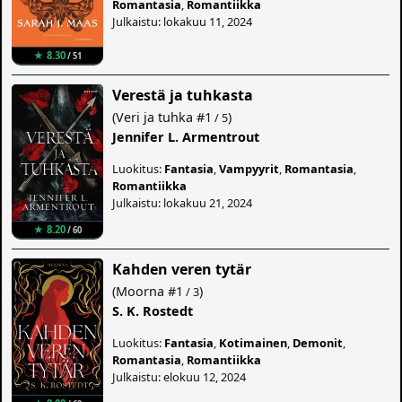
Romantasia
,
Romantiikka
Julkaistu: lokakuu 11, 2024
★ 8.30
/ 51
Verestä ja tuhkasta
(
Veri ja tuhka
#1
)
/ 5
Jennifer L. Armentrout
Luokitus:
Fantasia
,
Vampyyrit
,
Romantasia
,
Romantiikka
Julkaistu: lokakuu 21, 2024
★ 8.20
/ 60
Kahden veren tytär
(
Moorna
#1
)
/ 3
S. K. Rostedt
Luokitus:
Fantasia
,
Kotimainen
,
Demonit
,
Romantasia
,
Romantiikka
Julkaistu: elokuu 12, 2024