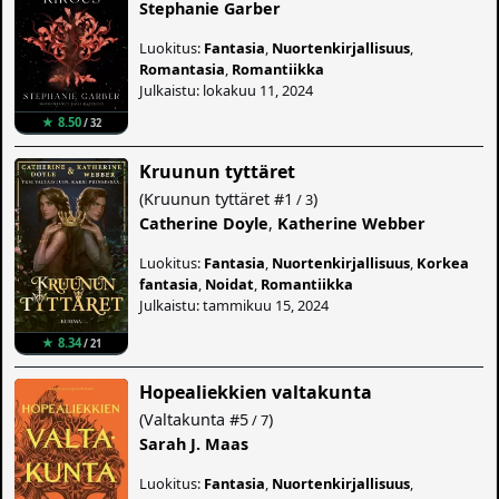
Stephanie Garber
Luokitus:
Fantasia
,
Nuortenkirjallisuus
,
Romantasia
,
Romantiikka
Julkaistu: lokakuu 11, 2024
★ 8.50
/ 32
Kruunun tyttäret
(
Kruunun tyttäret
#1
)
/ 3
Catherine Doyle
,
Katherine Webber
Luokitus:
Fantasia
,
Nuortenkirjallisuus
,
Korkea
fantasia
,
Noidat
,
Romantiikka
Julkaistu: tammikuu 15, 2024
★ 8.34
/ 21
Hopealiekkien valtakunta
(
Valtakunta
#5
)
/ 7
Sarah J. Maas
Luokitus:
Fantasia
,
Nuortenkirjallisuus
,