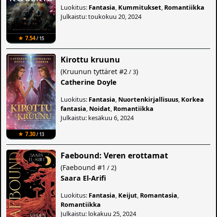
Luokitus:
Fantasia
,
Kummitukset
,
Romantiikka
Julkaistu: toukokuu 20, 2024
★ 7.54
/ 15
Kirottu kruunu
(
Kruunun tyttäret
#2
)
/ 3
Catherine Doyle
Luokitus:
Fantasia
,
Nuortenkirjallisuus
,
Korkea
fantasia
,
Noidat
,
Romantiikka
Julkaistu: kesäkuu 6, 2024
★ 7.30
/ 13
Faebound: Veren erottamat
(
Faebound
#1
)
/ 2
Saara El-Arifi
Luokitus:
Fantasia
,
Keijut
,
Romantasia
,
Romantiikka
Julkaistu: lokakuu 25, 2024