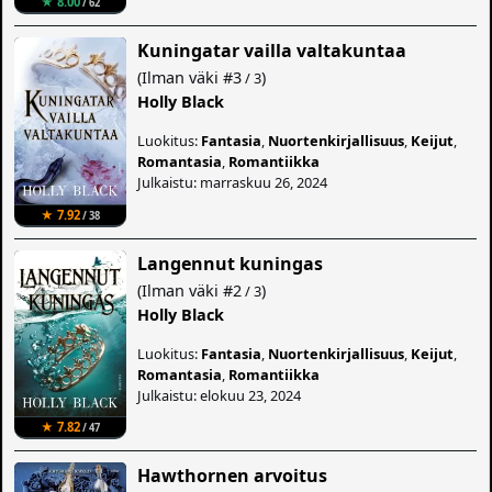
★ 8.00
/ 62
Kuningatar vailla valtakuntaa
(
Ilman väki
#3
)
/ 3
Holly Black
Luokitus:
Fantasia
,
Nuortenkirjallisuus
,
Keijut
,
Romantasia
,
Romantiikka
Julkaistu: marraskuu 26, 2024
★ 7.92
/ 38
Langennut kuningas
(
Ilman väki
#2
)
/ 3
Holly Black
Luokitus:
Fantasia
,
Nuortenkirjallisuus
,
Keijut
,
Romantasia
,
Romantiikka
Julkaistu: elokuu 23, 2024
★ 7.82
/ 47
Hawthornen arvoitus