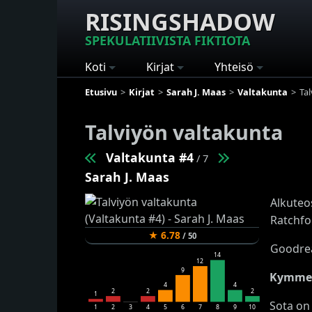
RISINGSHADOW
SPEKULATIIVISTA FIKTIOTA
Koti
Kirjat
Yhteisö
Etusivu
Kirjat
Sarah J. Maas
Valtakunta
Ta
Talviyön valtakunta
Valtakunta #4
/ 7
Sarah J. Maas
Alkuteo
Ratchfo
★
6.78
/
50
Goodrea
14
12
9
Kymmen
4
4
2
2
2
1
Sota on 
1
2
3
4
5
6
7
8
9
10