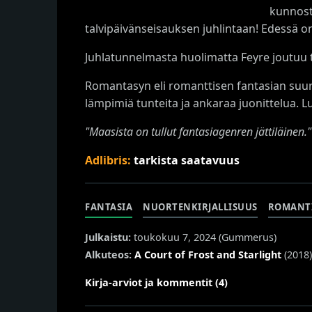
kunnost
talvipäivänseisauksen juhlintaan! Edessä on
Juhlatunnelmasta huolimatta Feyre joutuu t
Romantasyn eli romanttisen fantasian suur
lämpimiä tunteita ja ankaraa juonittelua. 
"Maasista on tullut fantasiagenren jättiläinen."
Adlibris:
tarkista saatavuus
FANTASIA
NUORTENKIRJALLISUUS
ROMANT
Julkaistu:
toukokuu 7, 2024 (
Gummerus
)
Alkuteos:
A Court of Frost and Starlight
(2018)
Kirja-arviot ja kommentit (4)