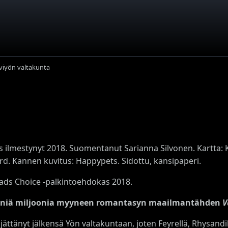
lviyön valtakunta
s ilmestynyt 2018. Suomentanut Sarianna Silvonen. Kartta: K
rd. Kannen kuvitus: Happypets. Sidottu, kansipaperi.
ds Choice -palkintoehdokas 2018.
iä miljoonia myyneen romantasyn maailmantähden
V
jättänyt jälkensä Yön valtakuntaan, joten Feyrellä, Rhysandi