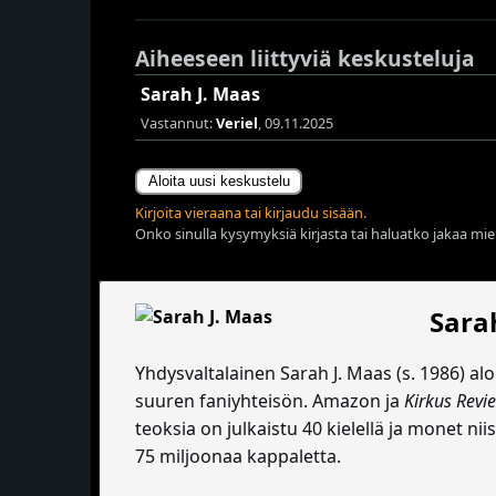
Aiheeseen liittyviä keskusteluja
Sarah J. Maas
Vastannut:
Veriel
, 09.11.2025
Aloita uusi keskustelu
Kirjoita vieraana tai kirjaudu sisään.
Onko sinulla kysymyksiä kirjasta tai haluatko jakaa miel
Sara
Yhdysvaltalainen Sarah J. Maas (s. 1986) alo
suuren faniyhteisön. Amazon ja
Kirkus Revi
teoksia on julkaistu 40 kielellä ja monet ni
75 miljoonaa kappaletta.