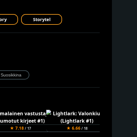
ory
Storytel
★ 7.18
★ 6.66
★ 6.40
/ 17
/ 18