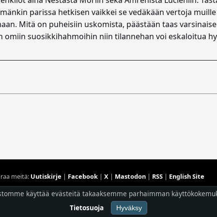
ämänkin parissa hetkisen vaikkei se vedäkään vertoja muille 
lemaan. Mitä on puheisiin uskomista, päästään taas varsinais
n omiin suosikkihahmoihin niin tilannehan voi eskaloitua hyvi
raa meitä:
Uutiskirje
|
Facebook
|
X
|
Mastodon
|
RSS
|
English Site
Hostingpalvelun tarjoaa
Planeetta Internet Oy
stomme käyttää evästeitä takaaksemme parhaimman käyttökokemu
© 1996 - 2026 Risingshadow. Kaikki oikeudet pidätetään.
Tietosuoja
Hyväksy