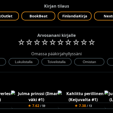
Kirjan tilaus
Outlet
BookBeat
FinlandiaKirja
Next
Arvosanani kirjalle
☆
☆
☆
☆
☆
☆
☆
☆
☆
☆
Omassa pääkirjahyllyssäni
★ 7.62
★ 7.38
/ 59
/ 13