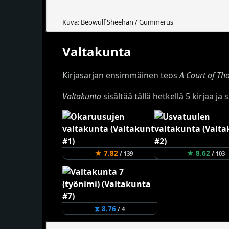
Kuva: Beowulf Sheehan / Gummerus
Valtakunta
Kirjasarjan ensimmäinen teos
A Court of Th
Valtakunta
sisältää tällä hetkellä 5 kirjaa j
★ 7.82
★ 8.62
/ 139
/ 103
⧗ 8.76
/ 4