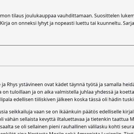
ntamon tilaus joulukauppaa vauhdittamaan. Suosittelen lukem
. Kirja on onneksi lyhyt ja nopeasti luettu tai kuunneltu. Sar
e ja Rhys ystävineen ovat kädet täynnä työtä ja samalla heid
on tuloillaan ja on aika valmistella juhlaa yhdessä ja koetta
lipala edellisen tiiliskiven jälkeen koska tässä oli hädin tus
sia seikkailuja vaan se on ikäänkuin päätös edelliselle kirjal
i vähän sellaista kevyttä iltaluettavaa ja tietenkin taattua
aalta se oli sellainen pieni rauhallinen välilasku kohti seur
äähenkilöt aina Nestasta Moriin sekä Amrenista Lucieniin. Tä