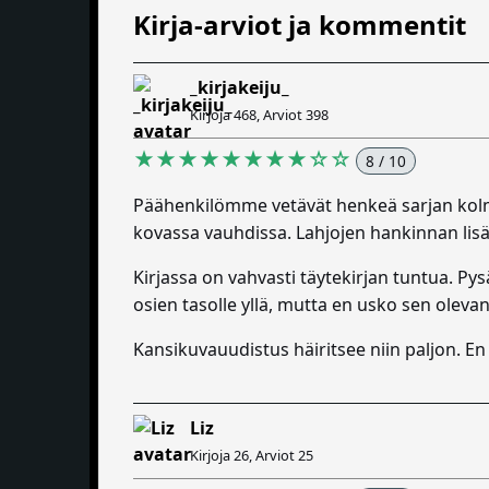
Kirja-arviot ja kommentit
_kirjakeiju_
Kirjoja 468, Arviot 398
★★★★★★★★☆☆
8 / 10
Päähenkilömme vetävät henkeä sarjan kolma
kovassa vauhdissa. Lahjojen hankinnan lisäk
Kirjassa on vahvasti täytekirjan tuntua. P
osien tasolle yllä, mutta en usko sen olev
Kansikuvauudistus häiritsee niin paljon. En
Liz
Kirjoja 26, Arviot 25