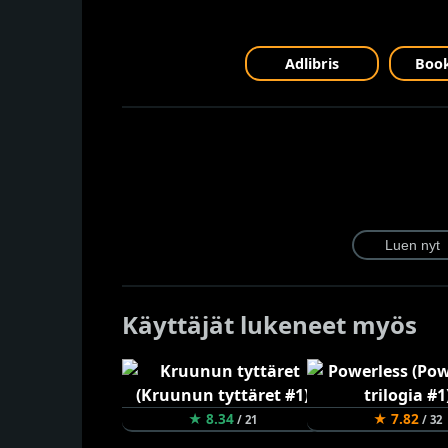
Adlibris
Book
Käyttäjät lukeneet myös
★ 8.34
★ 7.82
/ 21
/ 32