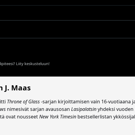
ipiteesi? Liity keskusteluun!
h J. Maas
itti
Throne of Glass
-sarjan kirjoittamisen vain 16-vuotiaana 
ews
nimesivät sarjan avausosan
Lasipalatsin
yhdeksi vuoden 
istä ovat nousseet
New York Timesin
bestsellerlistan ykkössijal