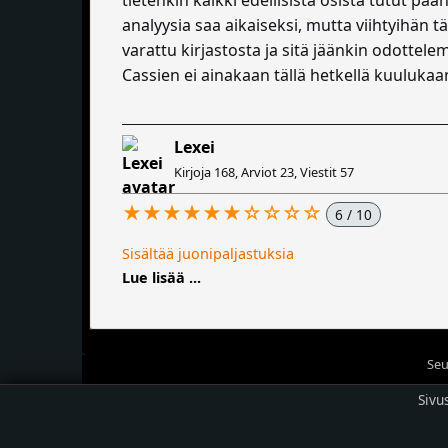
analyysia saa aikaiseksi, mutta viihtyihän t
varattu kirjastosta ja sitä jäänkin odotte
Cassien ei ainakaan tällä hetkellä kuulukaa
Lexei
Kirjoja 168, Arviot 23, Viestit 57
★★★★★★☆☆☆☆
6 / 10
Sisältää juonipaljastuksia
Lue lisää ...
Seu
Sivu