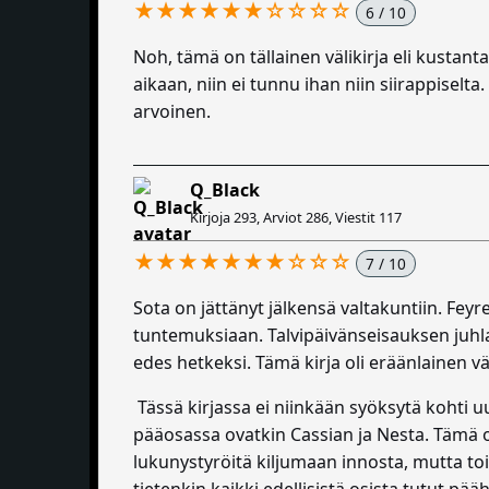
★★★★★★☆☆☆☆
6 / 10
Noh, tämä on tällainen välikirja eli kusta
aikaan, niin ei tunnu ihan niin siirappiselta
arvoinen.
Q_Black
Kirjoja 293, Arviot 286, Viestit 117
★★★★★★★☆☆☆
7 / 10
Sota on jättänyt jälkensä valtakuntiin. Feyr
tuntemuksiaan. Talvipäivänseisauksen juhla 
edes hetkeksi. Tämä kirja oli eräänlainen vä
Tässä kirjassa ei niinkään syöksytä kohti uu
pääosassa ovatkin Cassian ja Nesta. Tämä ol
lukunystyröitä kiljumaan innosta, mutta tois
tietenkin kaikki edellisistä osista tutut p