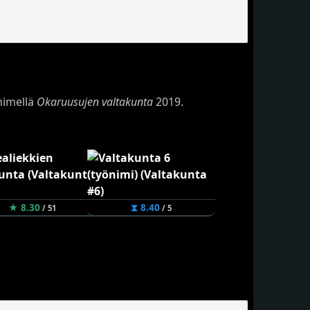
nimellä
Okaruusujen valtakunta
2019.
★ 8.30
⧗ 8.40
/ 51
/ 5