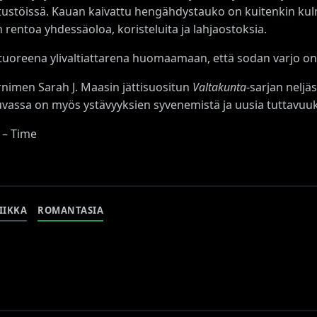
ustöissä. Kauan kaivattu hengähdystauko on kuitenkin kul
 rentoa yhdessäoloa, koristeluita ja lahjaostoksia.
uoreena ylivaltiattarena huomaamaan, että sodan varjo on yl
nimen Sarah J. Maasin jättisuositun
Valtakunta
-sarjan neljä
Luvassa on myös ystävyyksien syvenemistä ja uusia tuttavuuk
– Time
IIKKA
ROMANTASIA