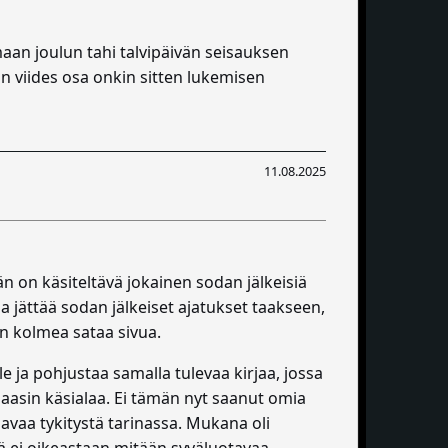
aan joulun tahi talvipäivän seisauksen
jan viides osa onkin sitten lukemisen
11.08.2025
än on käsiteltävä jokainen sodan jälkeisiä
a jättää sodan jälkeiset ajatukset taakseen,
kin kolmea sataa sivua.
le ja pohjustaa samalla tulevaa kirjaa, jossa
 Maasin käsialaa. Ei tämän nyt saanut omia
aavaa tykitystä tarinassa. Mukana oli
stä ei oikeastaan mitään syväluotavaa