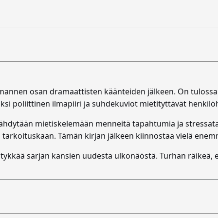
nnen osan dramaattisten käänteiden jälkeen. On tulossa ta
si poliittinen ilmapiiri ja suhdekuviot mietityttävät henkil
ysähdytään mietiskelemään menneitä tapahtumia ja stressata
an tarkoituskaan. Tämän kirjan jälkeen kiinnostaa vielä ene
 tykkää sarjan kansien uudesta ulkonäöstä. Turhan räikeä, ei