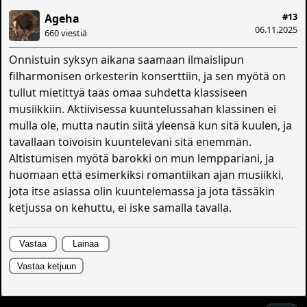
#13
Ageha
06.11.2025
660 viestiä
Onnistuin syksyn aikana saamaan ilmaislipun
filharmonisen orkesterin konserttiin, ja sen myötä on
tullut mietittyä taas omaa suhdetta klassiseen
musiikkiin. Aktiivisessa kuuntelussahan klassinen ei
mulla ole, mutta nautin siitä yleensä kun sitä kuulen, ja
tavallaan toivoisin kuuntelevani sitä enemmän.
Altistumisen myötä barokki on mun lemppariani, ja
huomaan että esimerkiksi romantiikan ajan musiikki,
jota itse asiassa olin kuuntelemassa ja jota tässäkin
ketjussa on kehuttu, ei iske samalla tavalla.
Vastaa
Lainaa
Vastaa ketjuun