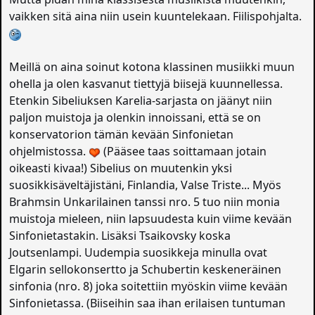
vaikken sitä aina niin usein kuuntelekaan. Fiilispohjalta.
Meillä on aina soinut kotona klassinen musiikki muun
ohella ja olen kasvanut tiettyjä biisejä kuunnellessa.
Etenkin Sibeliuksen Karelia-sarjasta on jäänyt niin
paljon muistoja ja olenkin innoissani, että se on
konservatorion tämän kevään Sinfonietan
ohjelmistossa.
(Pääsee taas soittamaan jotain
oikeasti kivaa!) Sibelius on muutenkin yksi
suosikkisäveltäjistäni, Finlandia, Valse Triste... Myös
Brahmsin Unkarilainen tanssi nro. 5 tuo niin monia
muistoja mieleen, niin lapsuudesta kuin viime kevään
Sinfonietastakin. Lisäksi Tsaikovsky koska
Joutsenlampi. Uudempia suosikkeja minulla ovat
Elgarin sellokonsertto ja Schubertin keskeneräinen
sinfonia (nro. 8) joka soitettiin myöskin viime kevään
Sinfonietassa. (Biiseihin saa ihan erilaisen tuntuman