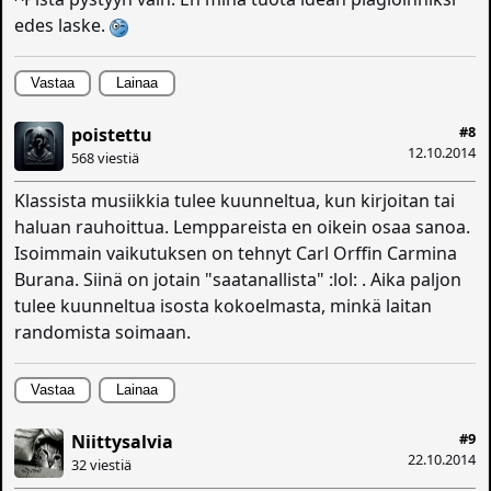
edes laske.
Vastaa
Lainaa
#8
poistettu
12.10.2014
568 viestiä
Klassista musiikkia tulee kuunneltua, kun kirjoitan tai
haluan rauhoittua. Lemppareista en oikein osaa sanoa.
Isoimmain vaikutuksen on tehnyt Carl Orffin Carmina
Burana. Siinä on jotain "saatanallista" :lol: . Aika paljon
tulee kuunneltua isosta kokoelmasta, minkä laitan
randomista soimaan.
Vastaa
Lainaa
#9
Niittysalvia
22.10.2014
32 viestiä