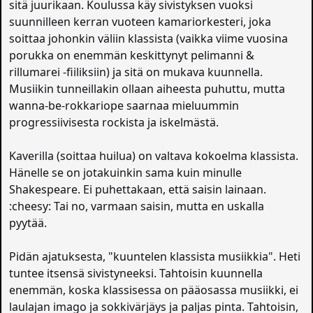
sitä juurikaan. Koulussa käy sivistyksen vuoksi
suunnilleen kerran vuoteen kamariorkesteri, joka
soittaa johonkin väliin klassista (vaikka viime vuosina
porukka on enemmän keskittynyt pelimanni &
rillumarei -fiiliksiin) ja sitä on mukava kuunnella.
Musiikin tunneillakin ollaan aiheesta puhuttu, mutta
wanna-be-rokkariope saarnaa mieluummin
progressiivisesta rockista ja iskelmästä.
Kaverilla (soittaa huilua) on valtava kokoelma klassista.
Hänelle se on jotakuinkin sama kuin minulle
Shakespeare. Ei puhettakaan, että saisin lainaan.
:cheesy: Tai no, varmaan saisin, mutta en uskalla
pyytää.
Pidän ajatuksesta, "kuuntelen klassista musiikkia". Heti
tuntee itsensä sivistyneeksi. Tahtoisin kuunnella
enemmän, koska klassisessa on pääosassa musiikki, ei
laulajan imago ja sokkivärjäys ja paljas pinta. Tahtoisin,