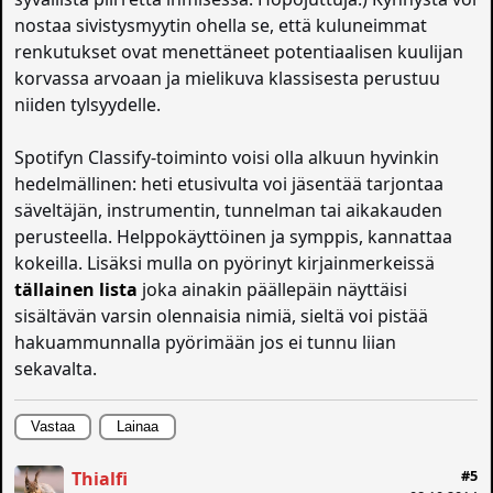
nostaa sivistysmyytin ohella se, että kuluneimmat
renkutukset ovat menettäneet potentiaalisen kuulijan
korvassa arvoaan ja mielikuva klassisesta perustuu
niiden tylsyydelle.
Spotifyn Classify-toiminto voisi olla alkuun hyvinkin
hedelmällinen: heti etusivulta voi jäsentää tarjontaa
säveltäjän, instrumentin, tunnelman tai aikakauden
perusteella. Helppokäyttöinen ja symppis, kannattaa
kokeilla. Lisäksi mulla on pyörinyt kirjainmerkeissä
tällainen lista
joka ainakin päällepäin näyttäisi
sisältävän varsin olennaisia nimiä, sieltä voi pistää
hakuammunnalla pyörimään jos ei tunnu liian
sekavalta.
Vastaa
Lainaa
#5
Thialfi