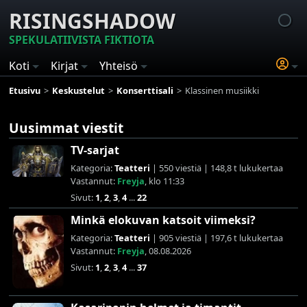
RISINGSHADOW
SPEKULATIIVISTA FIKTIOTA
Koti
Kirjat
Yhteisö
Etusivu
Keskustelut
Konserttisali
Klassinen musiikki
Uusimmat viestit
TV-sarjat
Kategoria:
Teatteri
| 550 viestiä | 148,8 t lukukertaa
Vastannut:
Freyja
, klo 11:33
Sivut:
1
,
2
,
3
,
4
...
22
Minkä elokuvan katsoit viimeksi?
Kategoria:
Teatteri
| 905 viestiä | 197,6 t lukukertaa
Vastannut:
Freyja
, 08.08.2026
Sivut:
1
,
2
,
3
,
4
...
37