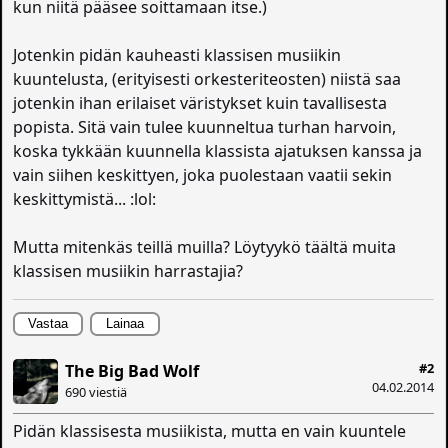
kun niitä pääsee soittamaan itse.)
Jotenkin pidän kauheasti klassisen musiikin
kuuntelusta, (erityisesti orkesteriteosten) niistä saa
jotenkin ihan erilaiset väristykset kuin tavallisesta
popista. Sitä vain tulee kuunneltua turhan harvoin,
koska tykkään kuunnella klassista ajatuksen kanssa ja
vain siihen keskittyen, joka puolestaan vaatii sekin
keskittymistä... :lol:
Mutta mitenkäs teillä muilla? Löytyykö täältä muita
klassisen musiikin harrastajia?
Vastaa
Lainaa
#2
The Big Bad Wolf
04.02.2014
690 viestiä
Pidän klassisesta musiikista, mutta en vain kuuntele