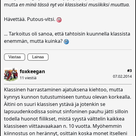
mutta
en minä tässä nyt voi klassiseksi musiikiksi muuttua.
Hävettää. Putous-vitsi.
... Tarkoitus oli sanoa, että tahtoisin kuunnella klassista
enemmän, mutta kuinka?
Vastaa
Lainaa
#3
foxkeegan
07.02.2014
11 viestiä
Klassinen harrastaminen ajatuksena kiehtoo, mutta
kynnys kunnon tutustumiseen tuntuu olevan korkealla.
Äitini on suuri klassisen ystävä ja jotenkin se
lapsuudenkodissa soinut sinfoninen pauhu jätti silloin
todella huonot fiilikset, mistä syystä välttelin kaikkea
klassiseen viittaavaakaan n. 10 vuotta. Myöhemmin
kiinnostus on herännyt, osittain koska monet itselleni