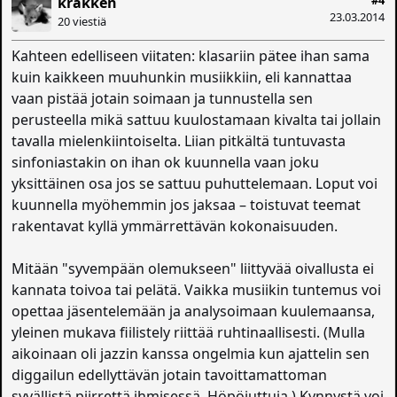
#4
krakken
23.03.2014
20 viestiä
Kahteen edelliseen viitaten: klasariin pätee ihan sama
kuin kaikkeen muuhunkin musiikkiin, eli kannattaa
vaan pistää jotain soimaan ja tunnustella sen
perusteella mikä sattuu kuulostamaan kivalta tai jollain
tavalla mielenkiintoiselta. Liian pitkältä tuntuvasta
sinfoniastakin on ihan ok kuunnella vaan joku
yksittäinen osa jos se sattuu puhuttelemaan. Loput voi
kuunnella myöhemmin jos jaksaa – toistuvat teemat
rakentavat kyllä ymmärrettävän kokonaisuuden.
Mitään "syvempään olemukseen" liittyvää oivallusta ei
kannata toivoa tai pelätä. Vaikka musiikin tuntemus voi
opettaa jäsentelemään ja analysoimaan kuulemaansa,
yleinen mukava fiilistely riittää ruhtinaallisesti. (Mulla
aikoinaan oli jazzin kanssa ongelmia kun ajattelin sen
diggailun edellyttävän jotain tavoittamattoman
syvällistä piirrettä ihmisessä. Höpöjuttuja.) Kynnystä voi