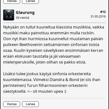
Vastaa
Lainaa
#12
Glaurung
31.05.2016
34 viestiä
Nykyään on tullut kuuneltua klassista musiikkia, vaikka
musiikki maku painottuu enemmän mulla rockiin.
Oon nyt ihan hurmiossa kuunnellut muutaman päivän
putkeen Beethovenin seitsämännen sinfonian toista
osaa. Kuulin kyseisen sävellyksen ensimmäisen kerran
erään elokuvan taustalla ja jäi vaivaamaan
mielenperukoille, joten olihan se pakko etsiä.
Lisäksi tulee joskus käytyä sinfonia orkestereita
kuuntelemassa. Viimeksi Diandra & Bond (ei siis ihan
perinteinen) Turun filharmooninen orkesterin
säestyksellä. <-- oli muuten upea :)
Vastaa
Lainaa