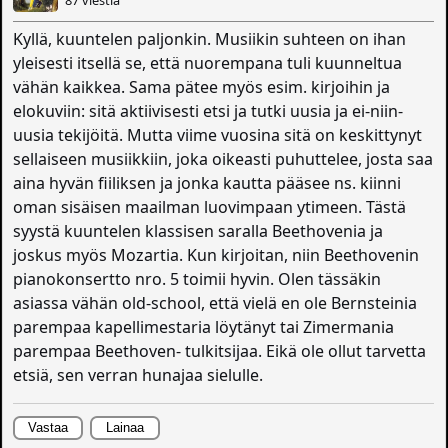
87 viestiä
Kyllä, kuuntelen paljonkin. Musiikin suhteen on ihan
yleisesti itsellä se, että nuorempana tuli kuunneltua
vähän kaikkea. Sama pätee myös esim. kirjoihin ja
elokuviin: sitä aktiivisesti etsi ja tutki uusia ja ei-niin-
uusia tekijöitä. Mutta viime vuosina sitä on keskittynyt
sellaiseen musiikkiin, joka oikeasti puhuttelee, josta saa
aina hyvän fiiliksen ja jonka kautta pääsee ns. kiinni
oman sisäisen maailman luovimpaan ytimeen. Tästä
syystä kuuntelen klassisen saralla Beethovenia ja
joskus myös Mozartia. Kun kirjoitan, niin Beethovenin
pianokonsertto nro. 5 toimii hyvin. Olen tässäkin
asiassa vähän old-school, että vielä en ole Bernsteinia
parempaa kapellimestaria löytänyt tai Zimermania
parempaa Beethoven- tulkitsijaa. Eikä ole ollut tarvetta
etsiä, sen verran hunajaa sielulle.
Vastaa
Lainaa