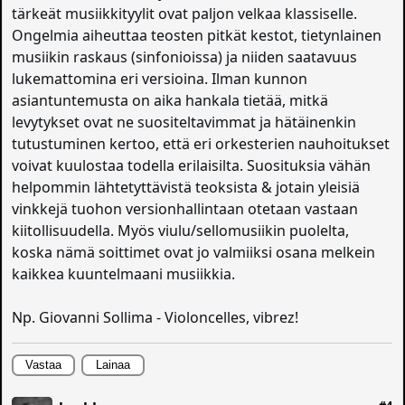
tärkeät musiikkityylit ovat paljon velkaa klassiselle.
Ongelmia aiheuttaa teosten pitkät kestot, tietynlainen
musiikin raskaus (sinfonioissa) ja niiden saatavuus
lukemattomina eri versioina. Ilman kunnon
asiantuntemusta on aika hankala tietää, mitkä
levytykset ovat ne suositeltavimmat ja hätäinenkin
tutustuminen kertoo, että eri orkesterien nauhoitukset
voivat kuulostaa todella erilaisilta. Suosituksia vähän
helpommin lähtetyttävistä teoksista & jotain yleisiä
vinkkejä tuohon versionhallintaan otetaan vastaan
kiitollisuudella. Myös viulu/sellomusiikin puolelta,
koska nämä soittimet ovat jo valmiiksi osana melkein
kaikkea kuuntelmaani musiikkia.
Np. Giovanni Sollima - Violoncelles, vibrez!
Vastaa
Lainaa