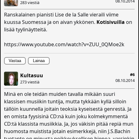
08.10.2014
283 viestiä
Ranskalainen pianisti Lise de la Salle vieraili viime
kuussa Suomessa ja on aivan ykkönen.
Kotisivuilla
on
lisää tyylinäytteitä.
https://www.youtube.com/watch?v=ZUU_0QMoe2k
Vastaa
Lainaa
#6
Kultasuu
08.10.2014
273 viestiä
Minä en ole teidän muiden tavalla mikään suuri
klassisen musiikin tuntija, mutta tykkään kyllä silloin
tällöin kuunnella joitain teoksia kyseisestä genrestä. Ja
en omista fyysisinä CD:nä kuin joku kolmekymmentä
CD:tä klassista musiikkia. Ja, jos väkisin pitää repiä mun
huomosta muistista jotain esimerkkejä, niin J.S.Bachin
tuotanto on minusta poikkeuksellisen hienoa, varsinkin