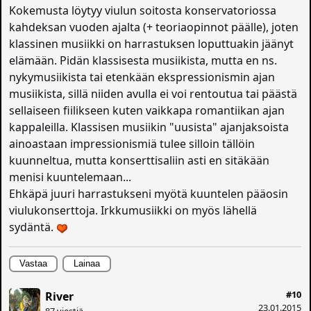
Kokemusta löytyy viulun soitosta konservatoriossa
kahdeksan vuoden ajalta (+ teoriaopinnot päälle), joten
klassinen musiikki on harrastuksen loputtuakin jäänyt
elämään. Pidän klassisesta musiikista, mutta en ns.
nykymusiikista tai etenkään ekspressionismin ajan
musiikista, sillä niiden avulla ei voi rentoutua tai päästä
sellaiseen fiilikseen kuten vaikkapa romantiikan ajan
kappaleilla. Klassisen musiikin "uusista" ajanjaksoista
ainoastaan impressionismiä tulee silloin tällöin
kuunneltua, mutta konserttisaliin asti en sitäkään
menisi kuuntelemaan...
Ehkäpä juuri harrastukseni myötä kuuntelen pääosin
viulukonserttoja. Irkkumusiikki on myös lähellä
sydäntä.
Vastaa
Lainaa
#10
River
23.01.2015