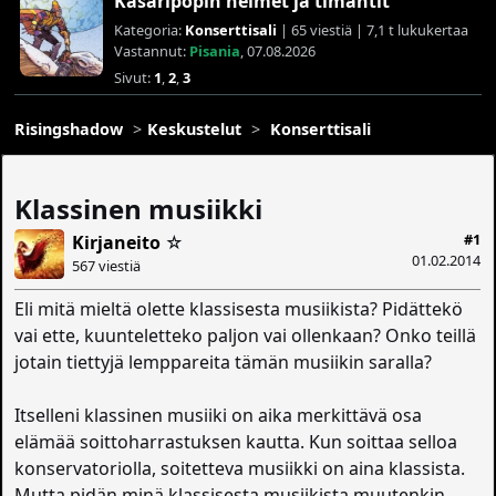
Kasaripopin helmet ja timantit
Kategoria:
Konserttisali
| 65 viestiä | 7,1 t lukukertaa
Vastannut:
Pisania
, 07.08.2026
Sivut:
1
,
2
,
3
Risingshadow
Keskustelut
Konserttisali
Klassinen musiikki
#1
Kirjaneito
☆
01.02.2014
567 viestiä
Eli mitä mieltä olette klassisesta musiikista? Pidättekö
vai ette, kuunteletteko paljon vai ollenkaan? Onko teillä
jotain tiettyjä lemppareita tämän musiikin saralla?
Itselleni klassinen musiiki on aika merkittävä osa
elämää soittoharrastuksen kautta. Kun soittaa selloa
konservatoriolla, soitetteva musiikki on aina klassista.
Mutta pidän minä klassisesta musiikista muutenkin,