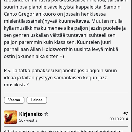
suurin osa pianolle sävelletyistä kappaleista. Samoin
Canto Gregorian kuoro on jossain henkisessä
mielentilassa(heh)hyvää kuunneltavaa. Muuten mulla
kyllä musiikkimaku menee aika paljon jazzin puolelle ja
sen genren uskallan väittää tuntevani suhteellisen
paljon paremmin kuin klassisen. Kuuntelen juuri
parhaillaan Allan Holdsworthin uusinta levyä minkä
ostin jokunen aika sitten =)
P.S. Laitatko pahaksesi Kirjaneito jos plagioin sinun
ideaa ja laitan pystyyn samanlaisen ketjun jazz-
musiikista?
Vastaa
Lainaa
#7
Kirjaneito
☆
09.10.2014
567 viestiä
^Pistä pystyyn vain. En minä tuota idean plagioinniksi