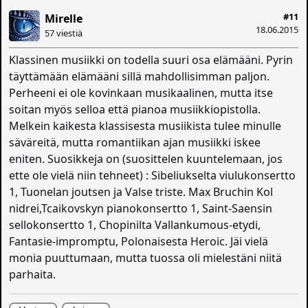
#11
Mirelle
18.06.2015
57 viestiä
Klassinen musiikki on todella suuri osa elämääni. Pyrin
täyttämään elämääni sillä mahdollisimman paljon.
Perheeni ei ole kovinkaan musikaalinen, mutta itse
soitan myös selloa että pianoa musiikkiopistolla.
Melkein kaikesta klassisesta musiikista tulee minulle
säväreitä, mutta romantiikan ajan musiikki iskee
eniten. Suosikkeja on (suosittelen kuuntelemaan, jos
ette ole vielä niin tehneet) : Sibeliukselta viulukonsertto
1, Tuonelan joutsen ja Valse triste. Max Bruchin Kol
nidrei,Tcaikovskyn pianokonsertto 1, Saint-Saensin
sellokonsertto 1, Chopinilta Vallankumous-etydi,
Fantasie-impromptu, Polonaisesta Heroic. Jäi vielä
monia puuttumaan, mutta tuossa oli mielestäni niitä
parhaita.