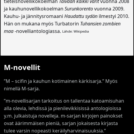
tieteisnovellikokoelman
Taivaan kaikki värit
vuonna 2008
ja kauhunovellikokoelman
Surunkorento
vuonna 2009.
Kauhu- ja jännitysromaani
Haudattu sydän
ilmestyi 2010.
Hän on mukana myös Turbatorin
Tuhansien zombien
maa
-novelliantologiassa.
Lähde: Wikipedia
M-novellit
”M – scifin ja kauhun kotimainen kärkisarja.” Myös
nimellä M-sarja.
”m-novellisarjan tarkoitus on tallentaa katoamisuhan
alla olevia, lehdissä ja pienilevikkisissä antologioissa
y.m. julkaistuja novelleja. m-sarjan kirjojen painokset
ovat äärimmäisen pieniä, sarjan jokaisesta kirjasta
tulee varsin nopeasti keräilyharvinaisuuksia.”