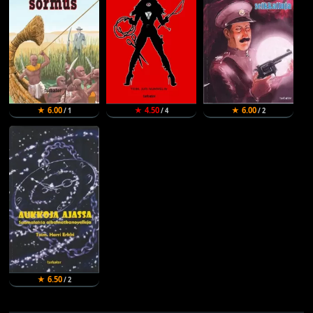
★ 6.00
★ 4.50
★ 6.00
/ 1
/ 4
/ 2
★ 6.50
/ 2