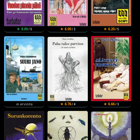
★ 8.00
★ 6.00
★ 6.20
/ 5
/ 2
/ 5
ei arvioita
★ 6.76
★ 6.66
/ 4
/ 3