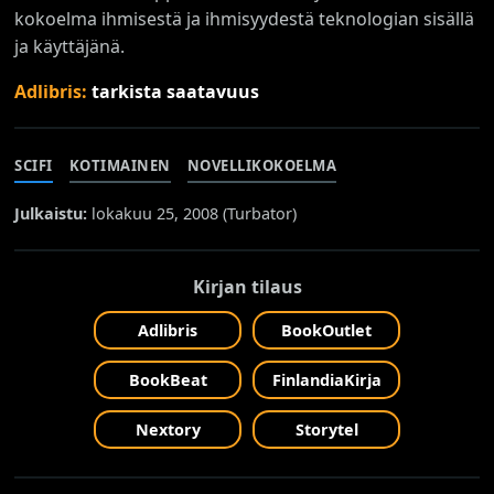
kokoelma ihmisestä ja ihmisyydestä teknologian sisällä
ja käyttäjänä.
Adlibris:
tarkista saatavuus
SCIFI
KOTIMAINEN
NOVELLIKOKOELMA
Julkaistu:
lokakuu 25, 2008 (
Turbator
)
Kirjan tilaus
Adlibris
BookOutlet
BookBeat
FinlandiaKirja
Nextory
Storytel