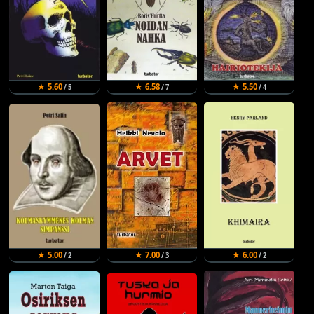
★ 5.60
★ 6.58
★ 5.50
/ 5
/ 7
/ 4
★ 5.00
★ 7.00
★ 6.00
/ 2
/ 3
/ 2