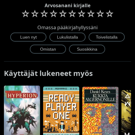
Arvosanani kirjalle
☆
☆
☆
☆
☆
☆
☆
☆
☆
☆
Omassa pääkirjahyllyssäni
Käyttäjät lukeneet myös