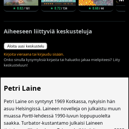
★ 8.82
★ 8.72
★ 8.68
★
/ 161
/ 134
/ 44
Aiheeseen liittyviä keskusteluja
Aloita uusi keskustelu
Kirjoita vieraana tai kirjaudu sisään.
Onko sinulla kysymyksiä kirjasta tai haluatko jakaa mielipiteesi? Liity
keskusteluun!
Petri Laine
Petri Laine on syntynyt 1969 Kotkassa, nykyisin hän
asuu Helsingissä. Laineen novelleja on julkaistu muun
muassa
Portti
-lehdessä 1990-luvun loppupuolelta
saakka. Turbator-kustantamo julkaisi Laineen