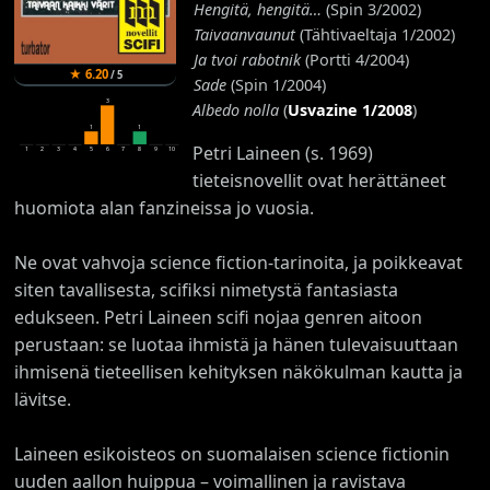
Hengitä, hengitä…
(Spin 3/2002)
Taivaanvaunut
(Tähtivaeltaja 1/2002)
Ja tvoi rabotnik
(Portti 4/2004)
★
6.20
/
5
Sade
(Spin 1/2004)
3
Albedo nolla
(
Usvazine 1/2008
)
1
1
Petri Laineen (s. 1969)
1
2
3
4
5
6
7
8
9
10
tieteisnovellit ovat herättäneet
huomiota alan fanzineissa jo vuosia.
Ne ovat vahvoja science fiction-tarinoita, ja poikkeavat
siten tavallisesta, scifiksi nimetystä fantasiasta
edukseen. Petri Laineen scifi nojaa genren aitoon
perustaan: se luotaa ihmistä ja hänen tulevaisuuttaan
ihmisenä tieteellisen kehityksen näkökulman kautta ja
lävitse.
Laineen esikoisteos on suomalaisen science fictionin
uuden aallon huippua – voimallinen ja ravistava