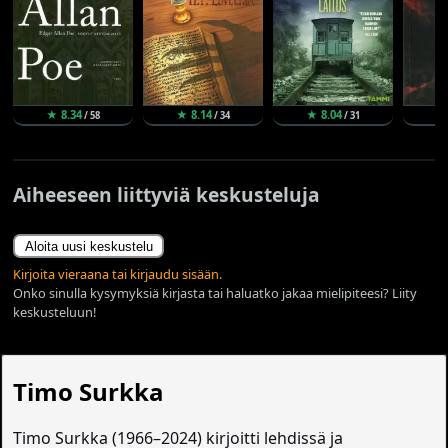
★ 8.34
★ 8.14
★ 8.04
★
/ 58
/ 34
/ 31
Aiheeseen liittyviä keskusteluja
Aloita uusi keskustelu
Kirjoita vieraana tai kirjaudu sisään.
Onko sinulla kysymyksiä kirjasta tai haluatko jakaa mielipiteesi? Liity
keskusteluun!
Timo Surkka
Timo Surkka (1966–2024) kirjoitti lehdissä ja