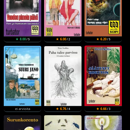
★ 8.00
★ 6.00
★ 6.20
/ 5
/ 2
/ 5
ei arvioita
★ 6.76
★ 6.66
/ 4
/ 3