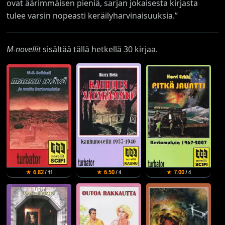
ovat äärimmäisen pieniä, sarjan jokaisesta kirjasta
tulee varsin nopeasti keräilyharvinaisuuksia.”
M-novellit
sisältää tällä hetkellä 30 kirjaa.
★ 6.82
★ 6.50
★ 7.00
/ 11
/ 4
/ 4