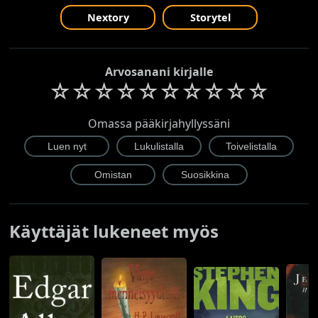
Nextory
Storytel
Arvosanani kirjalle
☆
☆
☆
☆
☆
☆
☆
☆
☆
☆
Omassa pääkirjahyllyssäni
Käyttäjät lukeneet myös