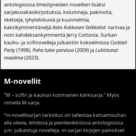
antologioissa ilmestyneiden novellien lisäksi
sarjakuvakäsikirjoituksia, kolumneja, pakinoita,
sketsejä, lyhytelokuvia ja kuunnelmia,
kaksikymmentäneljä
Asko Kukkosen Seikkailut
-tarinaa ja
noin kahdeksankymmentä Jerry Cottonia. Surkan
kauhu- ja scifinovelleja julkaistiin kokoelmissa
Cocktail
Party
(1998),
Paha tulee parvissa
(2009) ja
Luhistunut
maailma
(2023).
M-novellit
”M – scifin ja kauhun kotimainen kärkisarja.” Myös
nimellä M-sarja.
”m-novellisarjan tarkoitus on tallentaa katoamisuhan
alla olevia, lehdissä ja pienilevikkisissä antologioissa
y.m. julkaistuja novelleja. m-sarjan kirjojen painokset