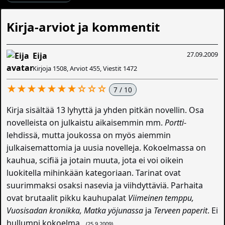
Kirja-arviot ja kommentit
27.09.2009
Eija
Kirjoja 1508, Arviot 455, Viestit 1472
★★★★★★★☆☆☆
7 / 10
Kirja sisältää 13 lyhyttä ja yhden pitkän novellin. Osa
novelleista on julkaistu aikaisemmin mm.
Portti
-
lehdissä, mutta joukossa on myös aiemmin
julkaisemattomia ja uusia novelleja. Kokoelmassa on
kauhua, scifiä ja jotain muuta, jota ei voi oikein
luokitella mihinkään kategoriaan. Tarinat ovat
suurimmaksi osaksi nasevia ja viihdyttäviä. Parhaita
ovat brutaalit pikku kauhupalat
Viimeinen temppu,
Vuosisadan kronikka, Matka yöjunassa
ja
Terveen paperit
. Ei
hullumpi kokoelma.
(25.9.2009)