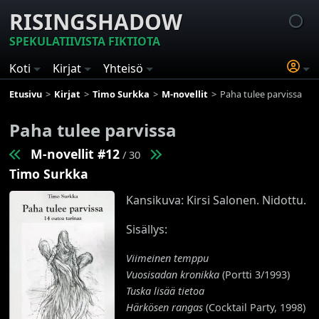
RISINGSHADOW
SPEKULATIIVISTA FIKTIOTA
Koti
Kirjat
Yhteisö
Etusivu
Kirjat
Timo Surkka
M-novellit
Paha tulee parvissa
Paha tulee parvissa
M-novellit #12
/ 30
Timo Surkka
Kansikuva: Kirsi Salonen. Nidottu.
Sisällys:
Viimeinen temppu
Vuosisadan kronikka
(Portti 3/1993)
Tuska lisää tietoa
Härkösen rangas
(Cocktail Party, 1998)