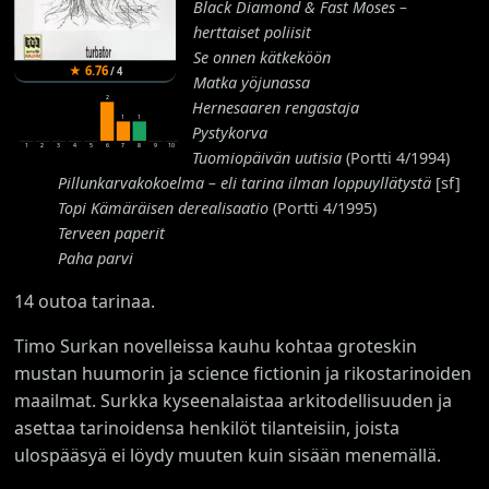
Black Diamond & Fast Moses –
herttaiset poliisit
Se onnen kätkeköön
★
6.76
/
4
Matka yöjunassa
2
Hernesaaren rengastaja
1
1
Pystykorva
1
2
3
4
5
6
7
8
9
10
Tuomiopäivän uutisia
(Portti 4/1994)
Pillunkarvakokoelma – eli tarina ilman loppuyllätystä
[sf]
Topi Kämäräisen derealisaatio
(Portti 4/1995)
Terveen paperit
Paha parvi
14 outoa tarinaa.
Timo Surkan novelleissa kauhu kohtaa groteskin
mustan huumorin ja science fictionin ja rikostarinoiden
maailmat. Surkka kyseenalaistaa arkitodellisuuden ja
asettaa tarinoidensa henkilöt tilanteisiin, joista
ulospääsyä ei löydy muuten kuin sisään menemällä.