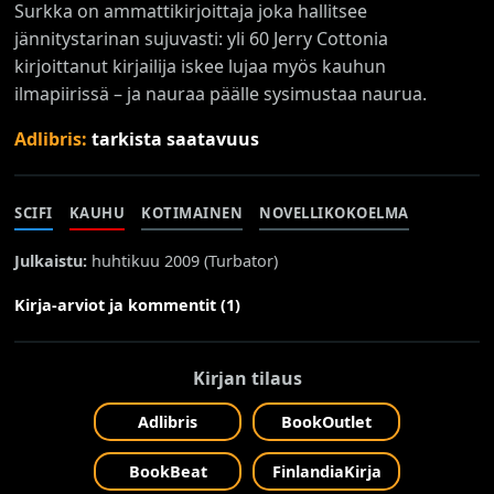
Surkka on ammattikirjoittaja joka hallitsee
jännitystarinan sujuvasti: yli 60 Jerry Cottonia
kirjoittanut kirjailija iskee lujaa myös kauhun
ilmapiirissä – ja nauraa päälle sysimustaa naurua.
Adlibris:
tarkista saatavuus
SCIFI
KAUHU
KOTIMAINEN
NOVELLIKOKOELMA
Julkaistu:
huhtikuu 2009 (
Turbator
)
Kirja-arviot ja kommentit (1)
Kirjan tilaus
Adlibris
BookOutlet
BookBeat
FinlandiaKirja