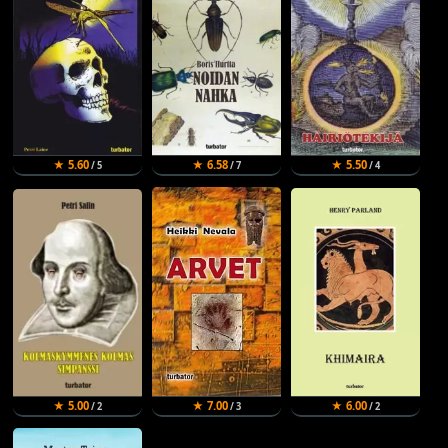
★ 5.60
★ 6.58
★ 5.50
/ 5
/ 7
/ 4
★ 5.00
★ 7.00
★ 6.00
/ 2
/ 3
/ 2