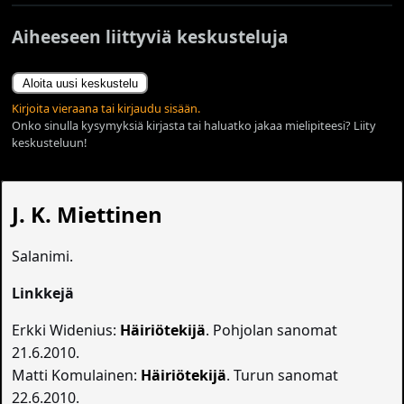
Aiheeseen liittyviä keskusteluja
Aloita uusi keskustelu
Kirjoita vieraana tai kirjaudu sisään.
Onko sinulla kysymyksiä kirjasta tai haluatko jakaa mielipiteesi? Liity
keskusteluun!
J. K. Miettinen
Salanimi.
Linkkejä
Erkki Widenius:
Häiriötekijä
. Pohjolan sanomat
21.6.2010.
Matti Komulainen:
Häiriötekijä
. Turun sanomat
22.6.2010.