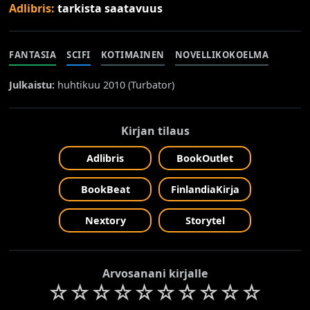
Adlibris:
tarkista saatavuus
FANTASIA
SCIFI
KOTIMAINEN
NOVELLIKOKOELMA
Julkaistu:
huhtikuu 2010 (
Turbator
)
Kirjan tilaus
Adlibris
BookOutlet
BookBeat
FinlandiaKirja
Nextory
Storytel
Arvosanani kirjalle
☆
☆
☆
☆
☆
☆
☆
☆
☆
☆