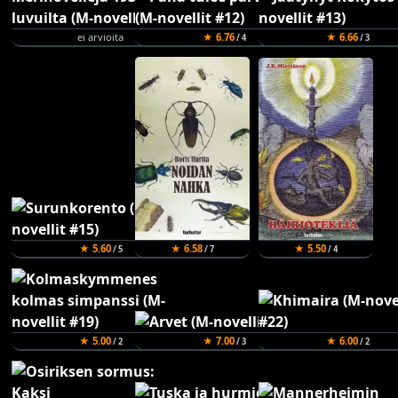
ei arvioita
★ 6.76
★ 6.66
/ 4
/ 3
★ 5.60
★ 6.58
★ 5.50
/ 5
/ 7
/ 4
★ 5.00
★ 7.00
★ 6.00
/ 2
/ 3
/ 2