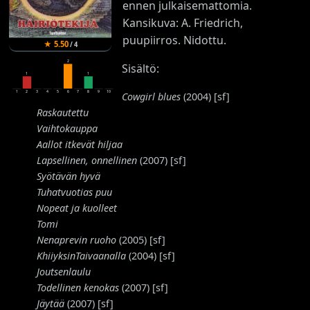
ennen julkaisemattomia.
Kansikuva: A. Friedrich,
puupiirros. Nidottu.
★
5.50
/
4
2
Sisältö:
1
1
1
2
3
4
5
6
7
8
9
10
Cowgirl blues
(2004) [sf]
Raskautettu
Vaihtokauppa
Aallot itkevät hiljaa
Lapsellinen, onnellinen
(2007) [sf]
Syötävän hyvä
Tuhatvuotias puu
Nopeat ja kuolleet
Tomi
Nenaprevin ruoho
(2005) [sf]
KhiiyksinTaivaanalla
(2004) [sf]
Joutsenlaulu
Todellinen kenokas
(2007) [sf]
Jäytää
(2007) [sf]