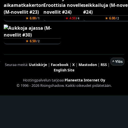
★ 6.00
★ 4.50
★ 6.00
/ 1
/ 4
/ 2
★ 6.50
/ 2
^ Ylös
Seuraa meitä:
Uutiskirje
|
Facebook
|
X
|
Mastodon
|
RSS
|
English Site
Hostingpalvelun tarjoaa
Planeetta Internet Oy
© 1996 - 2026 Risingshadow. Kaikki oikeudet pidätetään.