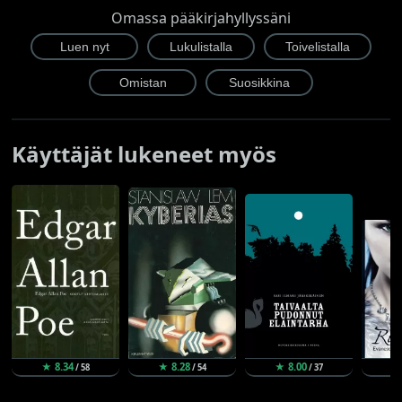
Omassa pääkirjahyllyssäni
Käyttäjät lukeneet myös
★ 8.34
★ 8.28
★ 8.00
★
/ 58
/ 54
/ 37