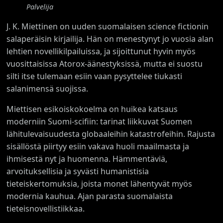
Palvelija
J. K. Miettinen on uuden suomalaisen science fictionin
salaperäisin kirjailija. Hän on menestynyt jo vuosia alan
lehtien novellikilpailuissa, ja sijoittunut hyvin myös
vuosittaisissa Atorox-äänestyksissä, mutta ei suostu
silti itse tulemaan esiin vaan pysyttelee tiukasti
salanimensä suojissa.
Miettisen esikoiskokoelma on huikea katsaus
moderniin Suomi-scifiin: tarinat liikkuvat Suomen
lähitulevaisuudesta globaaleihin katastrofeihin. Rajusta
sisällöstä piirtyy esiin vakava huoli maailmasta ja
ihmisestä nyt ja huomenna. Hämmentäviä,
arvoituksellisia ja syvästi humanistisia
tieteiskertomuksia, joista monet lähentyvät myös
modernia kauhua. Ajan parasta suomalaista
tieteisnovellistiikkaa.