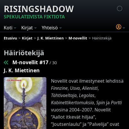
RISINGSHADOW
SPEKULATIIVISTA FIKTIOTA
Koti
Kirjat
Yhteisö
Etusivu
Kirjat
J. K. Miettinen
M-novellit
Häiriötekijä
Häiriötekijä
M-novellit #17
/ 30
J. K. Miettinen
Novellit ovat ilmestyneet lehdissä
Finnzine
,
Usva
,
Alienisti
,
Tähtivaeltaja
,
Legolas
,
Kabinettikertomuksia
,
Spin
ja
Portti
vuosina 2004–2007. Novellit
”Aallot itkevät hiljaa”,
”Joutsenlaulu” ja ”Palvelija” ovat